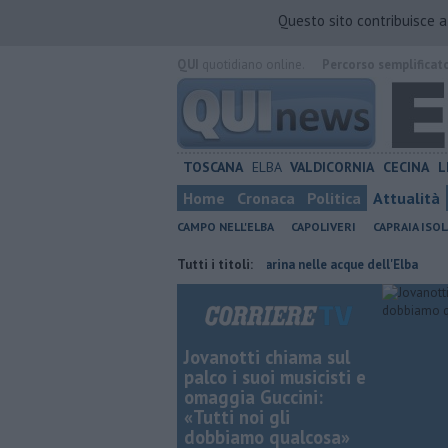
Questo sito contribuisce 
QUI
quotidiano online.
Percorso semplificat
TOSCANA
ELBA
VALDICORNIA
CECINA
L
Home
Cronaca
Politica
Attualità
CAMPO NELL'ELBA
CAPOLIVERI
CAPRAIA ISOL
 isole toscane
Rara tartaruga marina nelle acque dell'Elba
Tutti i titoli:
Furgone
Jovanotti chiama sul
palco i suoi musicisti e
omaggia Guccini:
«Tutti noi gli
dobbiamo qualcosa»