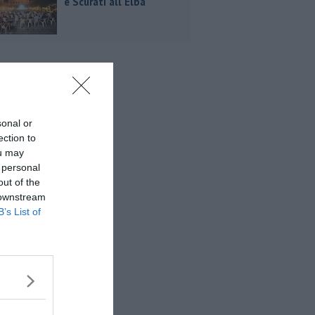
e Scurati all'Elba
sonal or
ection to
ou may
 personal
out of the
 downstream
B’s List of