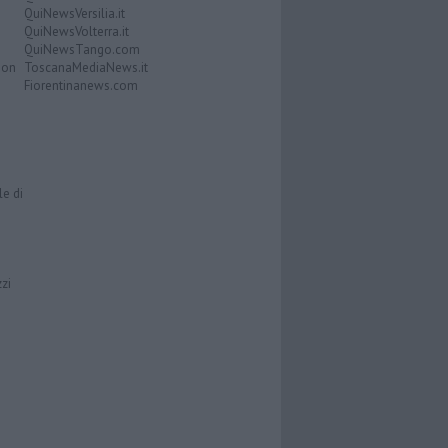
QuiNewsVersilia.it
QuiNewsVolterra.it
QuiNewsTango.com
Don
ToscanaMediaNews.it
Fiorentinanews.com
le di
zzi