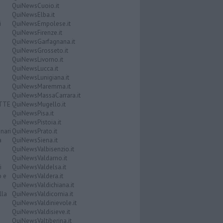
QuiNewsCuoio.it
QuiNewsElba.it
i
QuiNewsEmpolese.it
QuiNewsFirenze.it
QuiNewsGarfagnana.it
QuiNewsGrosseto.it
QuiNewsLivorno.it
QuiNewsLucca.it
QuiNewsLunigiana.it
QuiNewsMaremma.it
QuiNewsMassaCarrara.it
ATTE
QuiNewsMugello.it
QuiNewsPisa.it
QuiNewsPistoia.it
nari
QuiNewsPrato.it
a
QuiNewsSiena.it
QuiNewsValbisenzio.it
QuiNewsValdarno.it
i
QuiNewsValdelsa.it
o e
QuiNewsValdera.it
QuiNewsValdichiana.it
lla
QuiNewsValdicornia.it
QuiNewsValdinievole.it
QuiNewsValdisieve.it
QuiNewsValtiberina.it