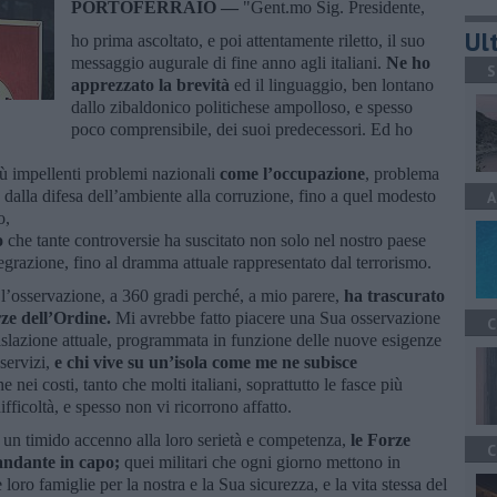
PORTOFERRAIO —
"Gent.mo Sig. Presidente,
Ult
ho prima ascoltato, e poi attentamente riletto, il suo
messaggio augurale di fine anno agli italiani.
Ne ho
S
apprezzato la brevità
ed il linguaggio, ben lontano
dallo zibaldonico politichese ampolloso, e spesso
poco comprensibile, dei suoi predecessori. Ed ho
iù impellenti problemi nazionali
come l’occupazione
, problema
, dalla difesa dell’ambiente alla corruzione, fino a quel modesto
A
o,
o
che tante controversie ha suscitato non solo nel nostro paese
tegrazione, fino al dramma attuale rappresentato dal terrorismo.
 l’osservazione, a 360 gradi perché, a mio parere,
ha trascurato
orze dell’Ordine.
Mi avrebbe fatto piacere una Sua osservazione
C
egislazione attuale, programmata in funzione delle nuove esigenze
servizi,
e chi vive su un’isola come me ne subisce
nei costi, tanto che molti italiani, soprattutto le fasce più
fficoltà, e spesso non vi ricorrono affatto.
 un timido accenno alla loro serietà e competenza,
le Forze
C
mandante in capo;
quei militari che ogni giorno mettono in
e loro famiglie per la nostra e la Sua sicurezza, e la vita stessa del