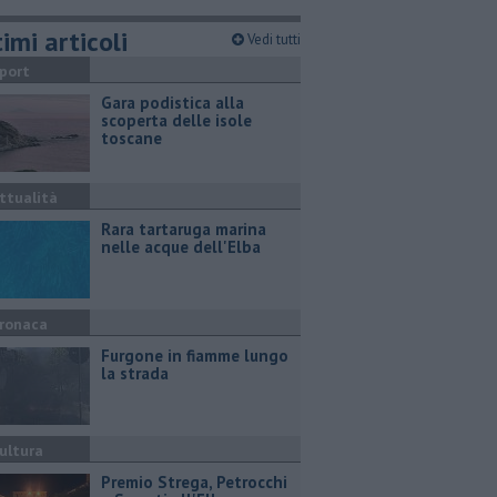
imi articoli
Vedi tutti
port
Gara podistica alla
scoperta delle isole
toscane
ttualità
Rara tartaruga marina
nelle acque dell'Elba
ronaca
Furgone in fiamme lungo
la strada
ultura
Premio Strega, Petrocchi