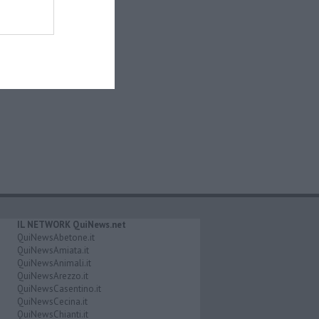
IL NETWORK QuiNews.net
QuiNewsAbetone.it
QuiNewsAmiata.it
QuiNewsAnimali.it
QuiNewsArezzo.it
QuiNewsCasentino.it
QuiNewsCecina.it
QuiNewsChianti.it