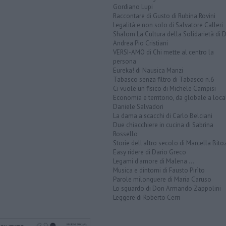
Gordiano Lupi
Raccontare di Gusto di Rubina Rovini
Legalità e non solo di Salvatore Calleri
Shalom La Cultura della Solidarietà di 
Andrea Pio Cristiani
VERSI-AMO di Chi mette al centro la
persona
Eureka! di Nausica Manzi
Tabasco senza filtro di Tabasco n.6
Ci vuole un fisico di Michele Campisi
Economia e territorio, da globale a loca
Daniele Salvadori
La dama a scacchi di Carlo Belciani
Due chiacchiere in cucina di Sabrina
Rossello
Storie dell'altro secolo di Marcella Bito
Easy ridere di Dario Greco
Legami d'amore di Malena ...
Musica e dintorni di Fausto Pirìto
Parole milonguere di Maria Caruso
Lo sguardo di Don Armando Zappolini
Leggere di Roberto Cerri