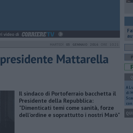
Fa
au
MARTEDÌ
05 GENNAIO 2016
ORE 10:21
l presidente Mattarella
Q
A L
Il sindaco di Portoferraio bacchetta il
di 
Scar
Presidente della Repubblica:
con 
"Dimenticati temi come sanità, forze
QUI
dell'ordine e soprattutto i nostri Marò"