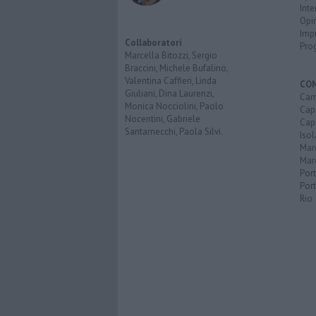
Inte
Opi
Imp
Collaboratori
Pro
Marcella Bitozzi, Sergio
Braccini, Michele Bufalino,
Valentina Caffieri, Linda
CO
Giuliani, Dina Laurenzi,
Cam
Monica Nocciolini, Paolo
Capo
Nocentini, Gabriele
Capr
Santarnecchi, Paola Silvi.
Isol
Mar
Mar
Por
Port
Rio