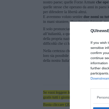
nostro paese; quelle Forze Armate
che oper
quelle stesse che operano da anni in paesi l
per difendere la libertà altrui.
E avremmo voluto sentire
due nomi su tut
in mani straniere, illegalmente detenuti, ma 
Il solo pronunciare questi nomi, Sig. Presi
QUInewsEl
all’italianità, a quell’affetto nei confronti d
della propria nazione e che rende tutto poss
If you wish 
difficoltà che ci ha elencato e che dovremo 
sensitive in
Nella certezza che Lei riuscirà con il suo
confirm you
loro sia possibile ascoltare in Patria il Su
continue se
della nostra Italia".
information 
further disc
participants
Downstream 
Se vuoi leggere le notizie principali dell'iso
gratis tutti i giorni alle 7:00 del mattino dir
Persona
Basta cliccare
QUI