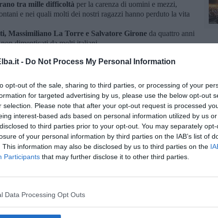
ano tra mille difficoltà
per la carenza di uomini e mezzi,
ontani e nei quali molti dei nostri ragazzi hanno perduto la vita
ti, Massimiliano La Torre e Salvatore Girone
da quattro anni
non dimenticati da molti italiani.
dente, avrebbe esercitato
un richiamo forte all’amor patrio,
ba.it -
Do Not Process My Personal Information
ella patria che porta ad agire per la soddisfazione di sé stessi e
ibile, anche affrontare e lavorare insieme per tutte quelle
to opt-out of the sale, sharing to third parties, or processing of your per
affrontare nei prossimi anni.
formation for targeted advertising by us, please use the below opt-out s
 impegno
a riportare a casa i nostri Militari
sì che anche per
r selection. Please note that after your opt-out request is processed y
o prossimo discorso di fine anno, mi consideri sempre al servizio
eing interest-based ads based on personal information utilized by us or
disclosed to third parties prior to your opt-out. You may separately opt-
losure of your personal information by third parties on the IAB’s list of
. This information may also be disclosed by us to third parties on the
IA
Participants
that may further disclose it to other third parties.
la d'Elba iscriviti alla
Newsletter QUInews ELBA.
Arriva
ettamente nella tua casella di posta.
l Data Processing Opt Outs