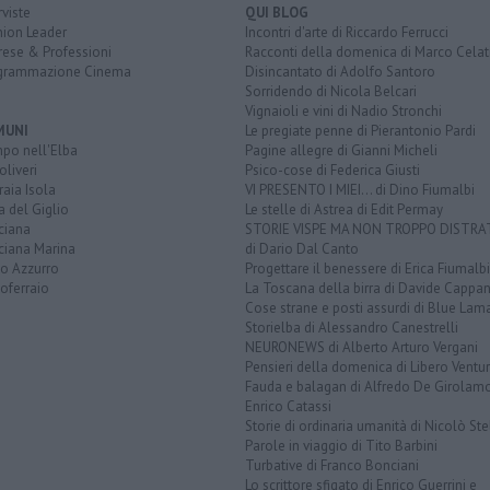
rviste
QUI BLOG
nion Leader
Incontri d'arte di Riccardo Ferrucci
rese & Professioni
Racconti della domenica di Marco Celat
grammazione Cinema
Disincantato di Adolfo Santoro
Sorridendo di Nicola Belcari
Vignaioli e vini di Nadio Stronchi
MUNI
Le pregiate penne di Pierantonio Pardi
po nell'Elba
Pagine allegre di Gianni Micheli
liveri
Psico-cose di Federica Giusti
aia Isola
VI PRESENTO I MIEI... di Dino Fiumalbi
a del Giglio
Le stelle di Astrea di Edit Permay
ciana
STORIE VISPE MA NON TROPPO DISTR
ciana Marina
di Dario Dal Canto
to Azzurro
Progettare il benessere di Erica Fiumalbi
oferraio
La Toscana della birra di Davide Cappan
Cose strane e posti assurdi di Blue Lam
Storielba di Alessandro Canestrelli
NEURONEWS di Alberto Arturo Vergani
Pensieri della domenica di Libero Ventur
Fauda e balagan di Alfredo De Girolam
Enrico Catassi
Storie di ordinaria umanità di Nicolò Ste
Parole in viaggio di Tito Barbini
Turbative di Franco Bonciani
Lo scrittore sfigato di Enrico Guerrini e