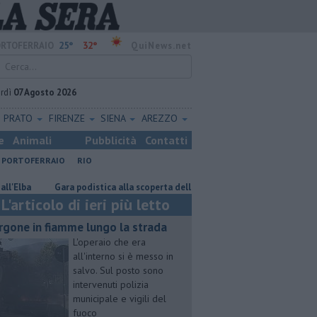
25°
32°
RTOFERRAIO
QuiNews.net
rdì
07 Agosto 2026
PRATO
FIRENZE
SIENA
AREZZO
e
Animali
Pubblicità
Contatti
PORTOFERRAIO
RIO
Gara podistica alla scoperta delle isole toscane
Rara tartaruga ma
L'articolo di ieri più letto
rgone in fiamme lungo la strada
L'operaio che era
all'interno si è messo in
salvo. Sul posto sono
intervenuti polizia
municipale e vigili del
fuoco