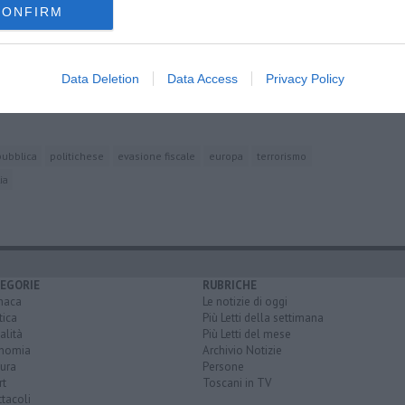
CONFIRM
oscana iscriviti alla
Newsletter QUInews - ToscanaMedia.
amente nella tua casella di posta.
Data Deletion
Data Access
Privacy Policy
pubblica
politichese
evasione fiscale
europa
terrorismo
lia
EGORIE
RUBRICHE
naca
Le notizie di oggi
tica
Più Letti della settimana
alità
Più Letti del mese
nomia
Archivio Notizie
ura
Persone
rt
Toscani in TV
tacoli