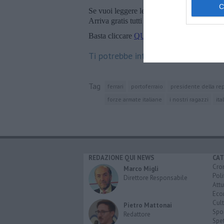
Se vuoi leggere le notizie principali della T
Arriva gratis tutti i giorni alle 20:00 dirett
Basta cliccare
QUI
Ti potrebbe interessare anche:
Tag
ferrari
portoferraio
presidente della re
forze armate italiane
i nostri ragazzi
ita
REDAZIONE QUI NEWS
CAT
Cro
Marco Migli
Poli
Direttore Responsabile
Attu
Eco
Cult
Pietro Mattonai
Spo
Redattore
Spet