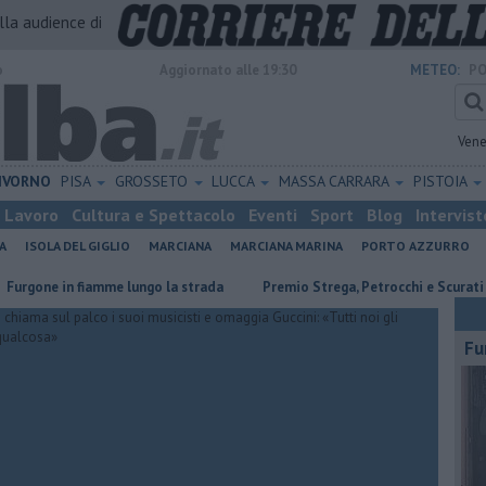
alla audience di
o
Aggiornato alle 19:30
METEO:
PO
Vene
IVORNO
PISA
GROSSETO
LUCCA
MASSA CARRARA
PISTOIA
Lavoro
Cultura e Spettacolo
Eventi
Sport
Blog
Intervist
A
ISOLA DEL GIGLIO
MARCIANA
MARCIANA MARINA
PORTO AZZURRO
 in fiamme lungo la strada
Premio Strega, Petrocchi e Scurati all'Elba
Fu