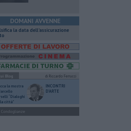
DOMANI AVVENNE
lsifica la data dell'assicurazione
to
ui Blog
di Riccardo Ferrucci
INCONTRI
ucca la mostra
D'ARTE
Marcello
selli “Dialoghi
la città"
Condoglianze