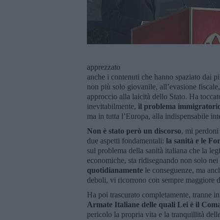
apprezzato
anche i contenuti che hanno spaziato dai p
non più solo giovanile, all’evasione fiscale
approccio alla laicità dello Stato. Ha toccat
inevitabilmente,
il problema immigratori
ma in tutta l’Europa, alla indispensabile in
Non è stato però un discorso
, mi perdoni
due aspetti fondamentali:
la sanità e le F
sul problema della sanità italiana che la l
economiche, sta ridisegnando non solo nei 
quotidianamente
le conseguenze, ma anche 
deboli, vi ricorrono con sempre maggiore di
Ha poi trascurato completamente, tranne in
Armate Italiane delle quali Lei è il Co
pericolo la propria vita e la tranquillità dell