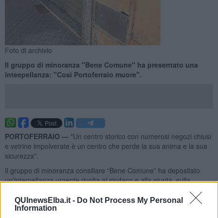
Foto di archivio
Il gruppo di minoranza "Bene Comune" ha presentato una
inteepellanza: "Così Portoferraio muore".
PORTOFERRAIO —
"Un centro storico con numerosi negozi chiusi
e vetrine impolverate è un centro che perde la sua anima e la sua
sicurezza".
Il gruppo di minoranza consiliare “Bene Comune” ha depositato
un’interpellanza urgente rivolta al sindaco e alla giunta sulla
preoccupante situazione dei fondi commerciali sfitti nel cuore della
città, specchio di una progressiva desertificazione che sta
QUInewsElba.it -
Do Not Process My Personal
Information
interessando le vie principali. Ogni fondo chiuso non è solo un