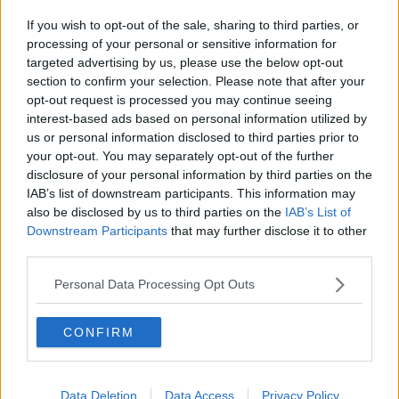
mancato guadagno per un privato o un posto di lavoro in meno, ma
un pezzo di città che diventa più buio, meno sicuro e meno
If you wish to opt-out of the sale, sharing to third parties, or
attrattivo".
processing of your personal or sensitive information for
targeted advertising by us, please use the below opt-out
section to confirm your selection. Please note that after your
opt-out request is processed you may continue seeing
Nell’interpellanza i consiglieri di minoranza chiedono
interest-based ads based on personal information utilized by
all’Amministrazione un cambio di passo suggerendo di coinvolgere
us or personal information disclosed to third parties prior to
il Consiglio comunale e proponendo di valutare tre linee guida ben
your opt-out. You may separately opt-out of the further
definite:
disclosure of your personal information by third parties on the
1) esenzioni o riduzioni di imposte e tasse: agevolazioni su Imu e
IAB’s list of downstream participants. This information may
Tari per i proprietari che accettano di affittare a canoni calmierati
also be disclosed by us to third parties on the
IAB’s List of
e/o a giovani imprenditori;
Downstream Participants
that may further disclose it to other
2) incentivi alle nuove aperture con contributi per chi scommette
third parties.
sull’artigianato e sul commercio di vicinato;
3) decoro e regole: interventi per garantire che le vetrine dei negozi
Personal Data Processing Opt Outs
chiusi non diventino ricettacoli di sporcizia, degradando l’intera
zona.
CONFIRM
"L'Amministrazione Comunale deve fare la propria parte, che non è
quella di semplice spettatrice, spiegando chiaramente quali
strategie intende adottare per rendere il Centro Storico più vivibile e
quali incentivi intenda introdurre per convincere i proprietari dei
Data Deletion
Data Access
Privacy Policy