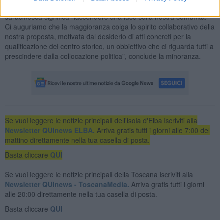
fondi a riaprire le porte delle loro proprietà. Riaprire una
saracinesca significa riaccendere una luce sulla nostra comunità.
Ci auguriamo che la maggioranza colga lo spirito collaborativo della
nostra proposta, motivata dal desiderio di atti concreti per la
qualificazione del centro storico, un obbiettivo che ci riguarda tutti a
prescindere dalla collocazione politica", conclude la minoranza.
Se vuoi leggere le notizie principali dell'isola d'Elba iscriviti alla
Newsletter QUInews ELBA.
Arriva gratis tutti i giorni alle 7:00 del
mattino direttamente nella tua casella di posta.
Basta cliccare
QUI
Se vuoi leggere le notizie principali della Toscana iscriviti alla
Newsletter QUInews - ToscanaMedia.
Arriva gratis tutti i giorni
alle 20:00 direttamente nella tua casella di posta.
Basta cliccare
QUI