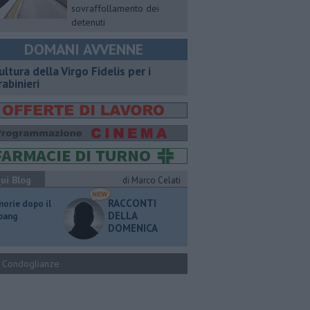
sovraffollamento dei
detenuti
DOMANI AVVENNE
ultura della Virgo Fidelis per i
rabinieri
ui Blog
di Marco Celati
RACCONTI
orie dopo il
DELLA
 bang
DOMENICA
Condoglianze