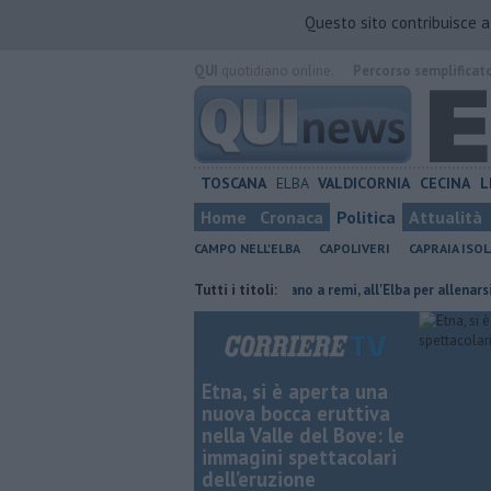
Questo sito contribuisce 
QUI
quotidiano online.
Percorso semplificat
TOSCANA
ELBA
VALDICORNIA
CECINA
L
Home
Cronaca
Politica
Attualità
CAMPO NELL'ELBA
CAPOLIVERI
CAPRAIA ISOL
voro in provincia di Livorno
Tutti i titoli:
Oceano a remi, all'Elba per allenarsi
Mo
Etna, si è aperta una
nuova bocca eruttiva
nella Valle del Bove: le
immagini spettacolari
dell’eruzione