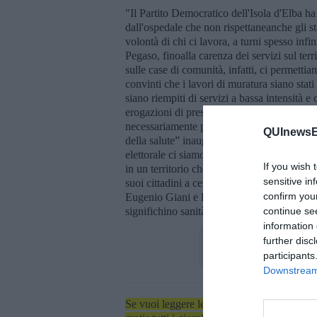
"Il Partito Democratico dell'Isola d'Elba ha p
dall'ospedale che non rispettaneanche gli s
volontà di chi ci lavora, a turni spesso infin
Pegaso, finoalla carenza dei servizi sul ter
sulle case di comunità, infatti, ci permett
convinti che i lavori di muratura siano stat
siano riempiti di servizi a bassa intensità 
erogazioni di prestazioni h24 anche nei gio
necessariamente passare tramite il pronto 
QUInewsEl
della salute” inaugurata nel 2015 a Rio Ma
elettorale ci siamo battuti in particolare pro
If you wish 
in un territorio che già paga a caro prezzo
sensitive in
suoi cittadini a cercare servizi sanitari al
confirm you
Eugenio Giani e la nostra coalizione. Per q
significhino sanità e servizi sanitari per ch
continue se
information 
further disc
participants
Downstream 
Se vuoi leggere le notizie principali dell'iso