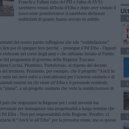
Franchi e Fallani (uno del PD e l'altra di AVS)
sarebbero venuti all'Isola d'Elba e dopo aver visitato il
Ult
nosocomio portoferraiese si sarebbero dichiarati
A
soddisfatti di quanto hanno trovato in ambito
ntanti del nostro partito inRegione che tale “soddisfazione”
lieti poi di spiegare loro perché. - prosegue il Pd Elba - Oppure
S
e elaborate nel corso degli anni e che abbiamo inviato al Partito
te del programma di governo della Regione Toscana:
aliera Cecina, Piombino, Portoferraio, al rispetto del decreto
à del territorio. Pensiamo, per esempio, che il progetto “Anch’io
turni nei mesi estivi a costi altissimi per l’azienda sanitaria e di
alariali enormi tra chi viene all’Elba e il personale residente,
S
 “piano”, a un progetto sanitario che veda la stabilizzazione di
può che ringraziare la Regione per i soldi investiti ma
l personale per immaginare una progettualità a lungo termine che
l Pd Elba - Non per responsabilità della Regione. Peraltro, ci
C
nziaria di “Anch’io all’Elba” per la prossima estate, ma su questo