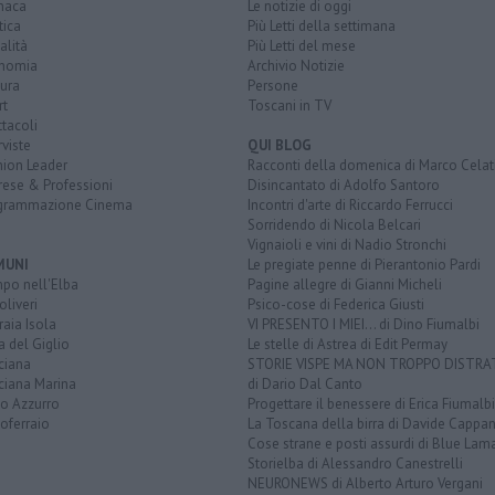
naca
Le notizie di oggi
tica
Più Letti della settimana
alità
Più Letti del mese
nomia
Archivio Notizie
ura
Persone
rt
Toscani in TV
tacoli
rviste
QUI BLOG
nion Leader
Racconti della domenica di Marco Celat
rese & Professioni
Disincantato di Adolfo Santoro
grammazione Cinema
Incontri d'arte di Riccardo Ferrucci
Sorridendo di Nicola Belcari
Vignaioli e vini di Nadio Stronchi
MUNI
Le pregiate penne di Pierantonio Pardi
po nell'Elba
Pagine allegre di Gianni Micheli
liveri
Psico-cose di Federica Giusti
aia Isola
VI PRESENTO I MIEI... di Dino Fiumalbi
a del Giglio
Le stelle di Astrea di Edit Permay
ciana
STORIE VISPE MA NON TROPPO DISTR
ciana Marina
di Dario Dal Canto
to Azzurro
Progettare il benessere di Erica Fiumalbi
oferraio
La Toscana della birra di Davide Cappan
Cose strane e posti assurdi di Blue Lam
Storielba di Alessandro Canestrelli
NEURONEWS di Alberto Arturo Vergani