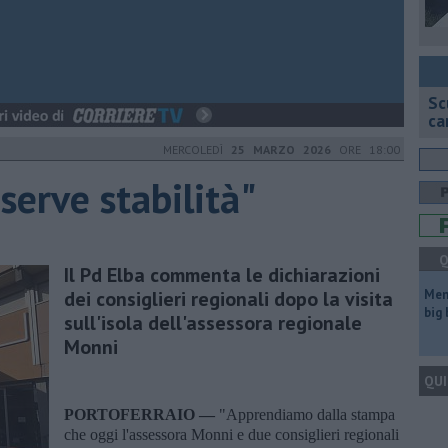
Sc
ca
MERCOLEDÌ
25 MARZO 2026
ORE 18:00
 serve stabilità"
Q
Il Pd Elba commenta le dichiarazioni
dei consiglieri regionali dopo la visita
Mem
big
sull'isola dell'assessora regionale
Monni
QUI
PORTOFERRAIO —
"Apprendiamo dalla stampa
che oggi l'assessora Monni e due consiglieri regionali