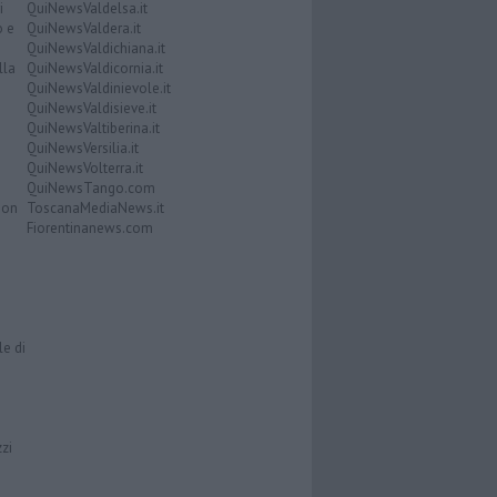
i
QuiNewsValdelsa.it
o e
QuiNewsValdera.it
QuiNewsValdichiana.it
lla
QuiNewsValdicornia.it
QuiNewsValdinievole.it
QuiNewsValdisieve.it
QuiNewsValtiberina.it
QuiNewsVersilia.it
QuiNewsVolterra.it
QuiNewsTango.com
Don
ToscanaMediaNews.it
Fiorentinanews.com
le di
zzi