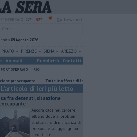
27°
32°
RTOFERRAIO
QuiNews.net
enica
09 Agosto 2026
PRATO
FIRENZE
SIENA
AREZZO
e
Animali
Pubblicità
Contatti
PORTOFERRAIO
RIO
reoccupante
​Tutte le offerte di lavoro in provincia di Livorno
Ocean
L'articolo di ieri più letto
ssa fra detenuti, situazione
eoccupante
Ancora caos nel carcere
elbano dove ai problemi
strutturali e di mancanza di
personale si aggiunge un
importante