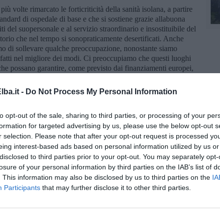
iù volte rimarcato le forticriticità della sanità isolana, a partire
tandard di ospedale di base e che si sostiene grazie allabuona
iti del suopersonale e al servizio straordinario e insostituibile del
ritorio che nel tempo si sonopraticamente desertificati. Anche
iamo di sollevare qualche preoccupazione, nonostante siamo
i fatti nel migliore dei modi. Ci preoccupiamo che questi luoghi
e che possano garantire, come previsto dai finanziamenti europei,
rni festivi per chiunque ne abbia bisogno senza dover
soccorso. Anch’esso carente di personale. L’esempio della “Casa
ba.it -
Do Not Process My Personal Information
rina non è esattamente edificante in questo senso. In campagna
prio per la sanità, per trovare il modo di migliorarne l’efficienza
to opt-out of the sale, sharing to third parties, or processing of your per
 (anche economico) la distanza, e che troppo spesso costringe i
formation for targeted advertising by us, please use the below opt-out s
trove,bper chi può permetterselo, per questo abbiamo sostenuto
r selection. Please note that after your opt-out request is processed y
uesto restiamo a disposizione, per chiarire forse meglio, cosa
i vive all’isola d’Elba", conclude il Pd Elba.
eing interest-based ads based on personal information utilized by us or
disclosed to third parties prior to your opt-out. You may separately opt-
losure of your personal information by third parties on the IAB’s list of
. This information may also be disclosed by us to third parties on the
IA
Participants
that may further disclose it to other third parties.
la d'Elba iscriviti alla
Newsletter QUInews ELBA.
Arriva