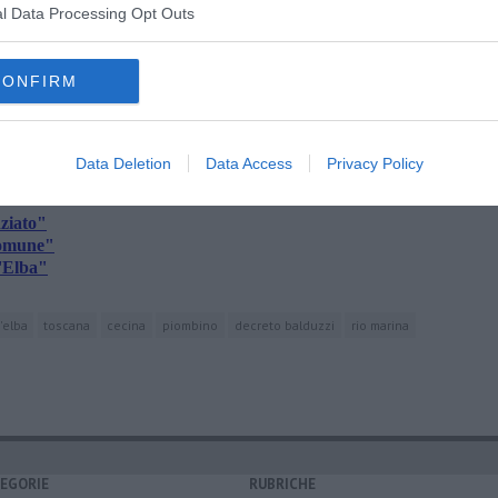
ettamente nella tua casella di posta.
l Data Processing Opt Outs
oscana iscriviti alla
Newsletter QUInews - ToscanaMedia.
CONFIRM
amente nella tua casella di posta.
Data Deletion
Data Access
Privacy Policy
nziato"
Comune"
l'Elba"
'elba
toscana
cecina
piombino
decreto balduzzi
rio marina
EGORIE
RUBRICHE