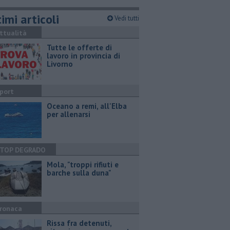
imi articoli
Vedi tutti
ttualità
​Tutte le offerte di
lavoro in provincia di
Livorno
port
Oceano a remi, all'Elba
per allenarsi
TOP DEGRADO
Mola, "troppi rifiuti e
barche sulla duna"
ronaca
Rissa fra detenuti,