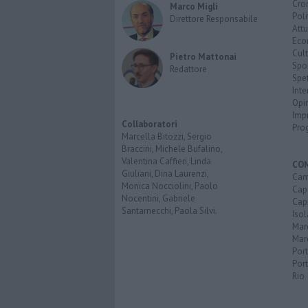
Cro
Marco Migli
Poli
Direttore Responsabile
Attu
Eco
Cult
Pietro Mattonai
Spo
Redattore
Spet
Inte
Opi
Imp
Collaboratori
Pro
Marcella Bitozzi, Sergio
Braccini, Michele Bufalino,
Valentina Caffieri, Linda
CO
Giuliani, Dina Laurenzi,
Cam
Monica Nocciolini, Paolo
Capo
Nocentini, Gabriele
Capr
Santarnecchi, Paola Silvi.
Isol
Mar
Mar
Por
Port
Rio