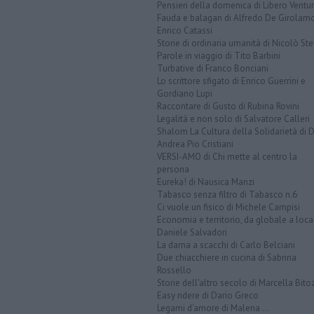
Pensieri della domenica di Libero Ventur
Fauda e balagan di Alfredo De Girolam
Enrico Catassi
Storie di ordinaria umanità di Nicolò Ste
Parole in viaggio di Tito Barbini
Turbative di Franco Bonciani
Lo scrittore sfigato di Enrico Guerrini e
Gordiano Lupi
Raccontare di Gusto di Rubina Rovini
Legalità e non solo di Salvatore Calleri
Shalom La Cultura della Solidarietà di 
Andrea Pio Cristiani
VERSI-AMO di Chi mette al centro la
persona
Eureka! di Nausica Manzi
Tabasco senza filtro di Tabasco n.6
Ci vuole un fisico di Michele Campisi
Economia e territorio, da globale a loca
Daniele Salvadori
La dama a scacchi di Carlo Belciani
Due chiacchiere in cucina di Sabrina
Rossello
Storie dell'altro secolo di Marcella Bito
Easy ridere di Dario Greco
Legami d'amore di Malena ...