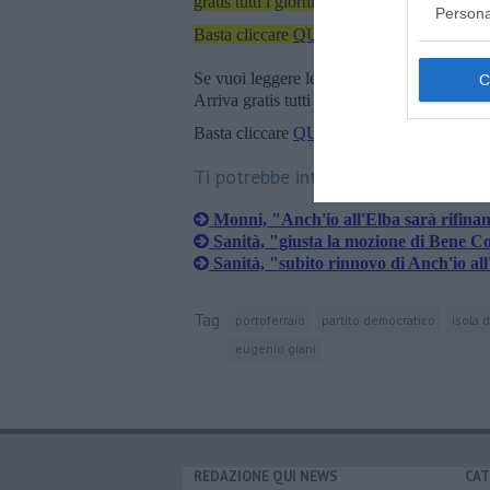
gratis tutti i giorni alle 7:00 del mattino dir
Persona
Basta cliccare
QUI
Se vuoi leggere le notizie principali della T
Arriva gratis tutti i giorni alle 20:00 dirett
Basta cliccare
QUI
Ti potrebbe interessare anche:
Monni, "Anch'io all'Elba sarà rifina
Sanità, "giusta la mozione di Bene 
Sanità, "subito rinnovo di Anch'io al
Tag
portoferraio
partito democratico
isola d
eugenio giani
REDAZIONE QUI NEWS
CAT