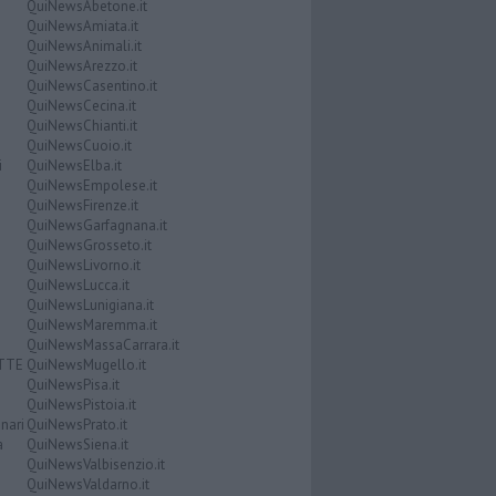
QuiNewsAbetone.it
QuiNewsAmiata.it
QuiNewsAnimali.it
QuiNewsArezzo.it
QuiNewsCasentino.it
QuiNewsCecina.it
QuiNewsChianti.it
QuiNewsCuoio.it
i
QuiNewsElba.it
QuiNewsEmpolese.it
QuiNewsFirenze.it
QuiNewsGarfagnana.it
QuiNewsGrosseto.it
QuiNewsLivorno.it
QuiNewsLucca.it
QuiNewsLunigiana.it
QuiNewsMaremma.it
QuiNewsMassaCarrara.it
ATTE
QuiNewsMugello.it
QuiNewsPisa.it
QuiNewsPistoia.it
nari
QuiNewsPrato.it
a
QuiNewsSiena.it
QuiNewsValbisenzio.it
QuiNewsValdarno.it