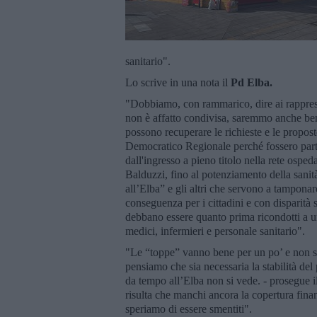
sanitario".
Lo scrive in una nota il
Pd Elba.
"Dobbiamo, con rammarico, dire ai rapprese
non è affatto condivisa, saremmo anche ben 
possono recuperare le richieste e le propost
Democratico Regionale perché fossero par
dall'ingresso a pieno titolo nella rete osped
Balduzzi, fino al potenziamento della sanit
all’Elba” e gli altri che servono a tamponare 
conseguenza per i cittadini e con disparità s
debbano essere quanto prima ricondotti a un
medici, infermieri e personale sanitario".
"Le “toppe” vanno bene per un po’ e non si 
pensiamo che sia necessaria la stabilità de
da tempo all’Elba non si vede. - prosegue i
risulta che manchi ancora la copertura fina
speriamo di essere smentiti".