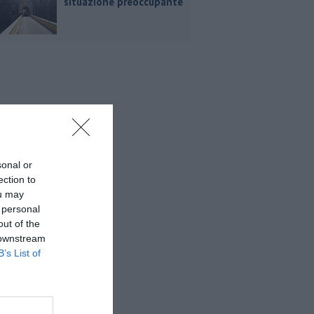
situazione preoccupante
sonal or
ection to
ou may
 personal
out of the
 downstream
B’s List of