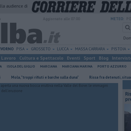
alla audience di
o
Aggiornato alle 07:00
METEO:
PO
Dom
IVORNO
PISA
GROSSETO
LUCCA
MASSA CARRARA
PISTOIA
Lavoro
Cultura e Spettacolo
Eventi
Sport
Blog
Intervist
A
ISOLA DEL GIGLIO
MARCIANA
MARCIANA MARINA
PORTO AZZURRO
la, "troppi rifiuti e barche sulla duna"
Rissa fra detenuti, situazione p
Ri
pr