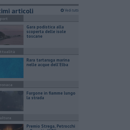
imi articoli
Vedi tutti
port
Gara podistica alla
scoperta delle isole
toscane
ttualità
Rara tartaruga marina
nelle acque dell'Elba
ronaca
Furgone in fiamme lungo
la strada
ultura
Premio Strega, Petrocchi