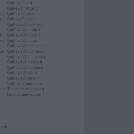
QuiNewsPisa.it
QuiNewsPistoia.it
nari
QuiNewsPrato.it
a
QuiNewsSiena.it
QuiNewsValbisenzio.it
QuiNewsValdarno.it
i
QuiNewsValdelsa.it
o e
QuiNewsValdera.it
QuiNewsValdichiana.it
lla
QuiNewsValdicornia.it
QuiNewsValdinievole.it
QuiNewsValdisieve.it
QuiNewsValtiberina.it
QuiNewsVersilia.it
QuiNewsVolterra.it
QuiNewsTango.com
Don
ToscanaMediaNews.it
Fiorentinanews.com
le di