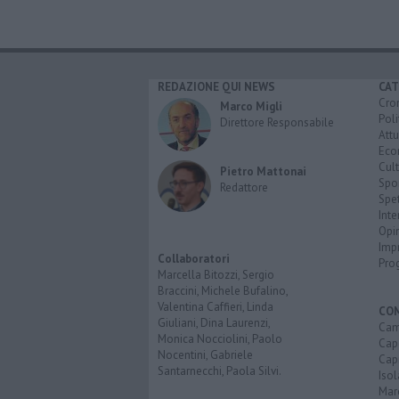
REDAZIONE QUI NEWS
CAT
Cro
Marco Migli
Poli
Direttore Responsabile
Attu
Eco
Cult
Pietro Mattonai
Spo
Redattore
Spet
Inte
Opi
Imp
Collaboratori
Pro
Marcella Bitozzi, Sergio
Braccini, Michele Bufalino,
Valentina Caffieri, Linda
CO
Giuliani, Dina Laurenzi,
Cam
Monica Nocciolini, Paolo
Capo
Nocentini, Gabriele
Capr
Santarnecchi, Paola Silvi.
Isol
Mar