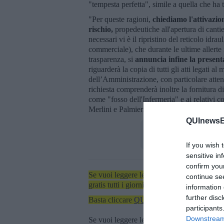
"tempesta perfetta", simile a quella che h
"Per queste ragioni,
chiediamo l'attivazio
rischio,
propedeutiche all'apertura di cantie
necessari vi è il ripristino del reticolo idr
commerciale), che durante le ultime allerte 
trasparenza, si
annuncia infine la presenta
riguarderà la copia di tutti gli atti legati a
dell’Amministrazione, con particolare attenz
richiesta comprenderà inoltre la fornitura 
come "fosso dell'Infermeria" e ai relativi 
Merlini e Palmieri.
QUInewsEl
If you wish 
sensitive in
confirm you
Se vuoi leggere le notizie principali dell'iso
continue se
gratis tutti i giorni alle 7:00 del mattino dir
information 
further disc
Basta cliccare
QUI
participants
Downstream 
Se vuoi leggere le notizie principali della T