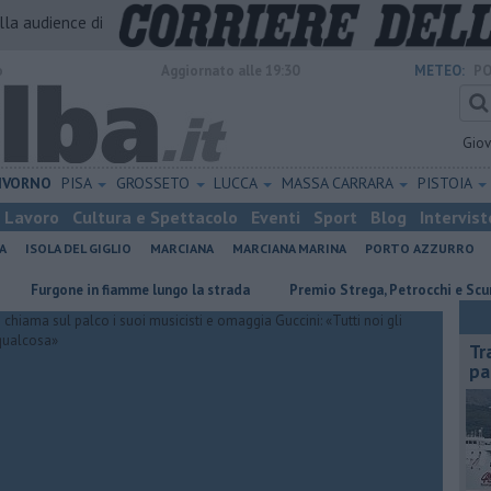
alla audience di
o
Aggiornato alle 19:30
METEO:
PO
Gio
IVORNO
PISA
GROSSETO
LUCCA
MASSA CARRARA
PISTOIA
Lavoro
Cultura e Spettacolo
Eventi
Sport
Blog
Intervist
A
ISOLA DEL GIGLIO
MARCIANA
MARCIANA MARINA
PORTO AZZURRO
one in fiamme lungo la strada
Premio Strega, Petrocchi e Scurati all'E
Tr
pa