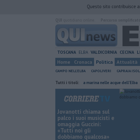
Questo sito contribuisce 
QUI
quotidiano online.
Percorso semplificat
TOSCANA
ELBA
VALDICORNIA
CECINA
L
Home
Cronaca
Politica
Attualità
CAMPO NELL'ELBA
CAPOLIVERI
CAPRAIA ISOL
lle isole toscane
Rara tartaruga marina nelle acque dell'Elba
Tutti i titoli:
Furg
Jovanotti chiama sul
palco i suoi musicisti e
omaggia Guccini:
«Tutti noi gli
dobbiamo qualcosa»