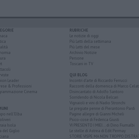
EGORIE
RUBRICHE
naca
Le notizie di oggi
tica
Più Letti della settimana
alità
Più Letti del mese
nomia
Archivio Notizie
ura
Persone
rt
Toscani in TV
tacoli
rviste
QUI BLOG
nion Leader
Incontri d'arte di Riccardo Ferrucci
rese & Professioni
Racconti della domenica di Marco Celat
grammazione Cinema
Disincantato di Adolfo Santoro
Sorridendo di Nicola Belcari
Vignaioli e vini di Nadio Stronchi
MUNI
Le pregiate penne di Pierantonio Pardi
po nell'Elba
Pagine allegre di Gianni Micheli
liveri
Psico-cose di Federica Giusti
aia Isola
VI PRESENTO I MIEI... di Dino Fiumalbi
a del Giglio
Le stelle di Astrea di Edit Permay
ciana
STORIE VISPE MA NON TROPPO DISTR