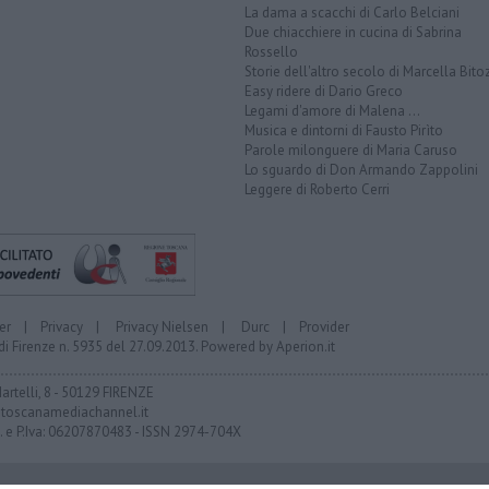
La dama a scacchi di Carlo Belciani
Due chiacchiere in cucina di Sabrina
Rossello
Storie dell'altro secolo di Marcella Bito
Easy ridere di Dario Greco
Legami d'amore di Malena ...
Musica e dintorni di Fausto Pirìto
Parole milonguere di Maria Caruso
Lo sguardo di Don Armando Zappolini
Leggere di Roberto Cerri
er
|
Privacy
|
Privacy Nielsen
|
Durc
|
Provider
di Firenze n. 5935 del 27.09.2013. Powered by
Aperion.it
Martelli, 8 - 50129 FIRENZE
toscanamediachannel.it
F. e P.Iva: 06207870483 - ISSN 2974-704X