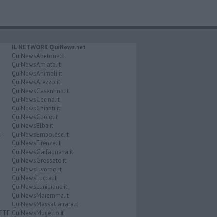
IL NETWORK QuiNews.net
QuiNewsAbetone.it
QuiNewsAmiata.it
QuiNewsAnimali.it
QuiNewsArezzo.it
QuiNewsCasentino.it
QuiNewsCecina.it
QuiNewsChianti.it
QuiNewsCuoio.it
QuiNewsElba.it
i
QuiNewsEmpolese.it
QuiNewsFirenze.it
QuiNewsGarfagnana.it
QuiNewsGrosseto.it
QuiNewsLivorno.it
QuiNewsLucca.it
QuiNewsLunigiana.it
QuiNewsMaremma.it
QuiNewsMassaCarrara.it
ATTE
QuiNewsMugello.it