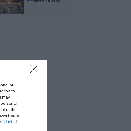
e Scurati all'Elba
sonal or
ection to
ou may
 personal
out of the
 downstream
B’s List of