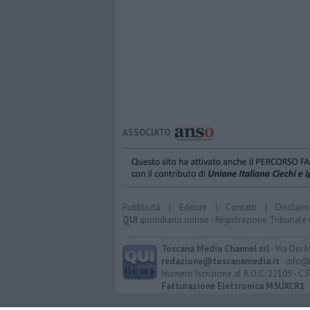
ASSOCIATO
Pubblicità
|
Editore
|
Contatti
|
Disclaim
QUI
quotidiano online - Registrazione Tribunale 
Toscana Media Channel srl
- Via Dei 
redazione@toscanamedia.it
- info@
Numero Iscrizione al R.O.C: 22105 - C.
Fatturazione Elettronica M5UXCR1