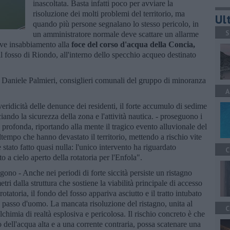
inascoltata. Basta infatti poco per avviare la
risoluzione dei molti problemi del territorio, ma
Ult
quando più persone segnalano lo stesso pericolo, in
S
un amministratore normale deve scattare un allarme
rave insabbiamento alla
foce del corso d'acqua della Concia,
il fosso di Riondo, all'interno dello specchio acqueo destinato
 Daniele Palmieri, consiglieri comunali del gruppo di minoranza
A
ridicità delle denunce dei residenti, il forte accumulo di sedime
iando la sicurezza della zona e l'attività nautica. - proseguono i
ta profonda, riportando alla mente il tragico evento alluvionale del
tempo che hanno devastato il territorio, mettendo a rischio vite
ato fatto quasi nulla: l'unico intervento ha riguardato
C
to a cielo aperto della rotatoria per l'Enfola".
ngono - Anche nei periodi di forte siccità persiste un ristagno
ri dalla struttura che sostiene la viabilità principale di accesso
otatoria, il fondo del fosso appariva asciutto e il tratto intubato
 passo d'uomo. La mancata risoluzione del ristagno, unita al
C
chimia di realtà esplosiva e pericolosa. Il rischio concreto è che
dell'acqua alta e a una corrente contraria, possa scatenare una