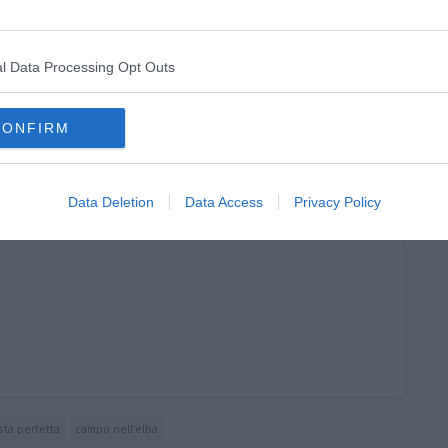
amente nella tua casella di posta.
l Data Processing Opt Outs
a
CONFIRM
 e cerimonia
sidente
Data Deletion
Data Access
Privacy Policy
sta perfetta
campo nell'elba