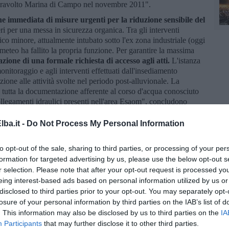
a travolto Marina di Campo nel novembre 2011".
ne immediata di misure urgenti per la riduzione sensibile del
ri per una messa in sicurezza organica. Tra gli interventi
aulico minore, attualmente intubato sotto l'ex zona industriale (oggi
meteo ha fallito la propria funzione. Per garantire la massima
zione di una formale richiesta di accesso agli atti.
L'istanza
l monitoraggio e agli interventi effettuati dall'insediamento
ione alle attività svolte nel periodo post-alluvionale. La
di tutta la documentazione afferente al corso d'acqua conosciuto
collegamenti idraulici presenti nell'area Esaom", concludono
ba.it -
Do Not Process My Personal Information
to opt-out of the sale, sharing to third parties, or processing of your per
formation for targeted advertising by us, please use the below opt-out s
r selection. Please note that after your opt-out request is processed y
la d'Elba iscriviti alla
Newsletter QUInews ELBA.
Arriva
eing interest-based ads based on personal information utilized by us or
ettamente nella tua casella di posta.
disclosed to third parties prior to your opt-out. You may separately opt-
losure of your personal information by third parties on the IAB’s list of
. This information may also be disclosed by us to third parties on the
IA
Participants
that may further disclose it to other third parties.
oscana iscriviti alla
Newsletter QUInews - ToscanaMedia.