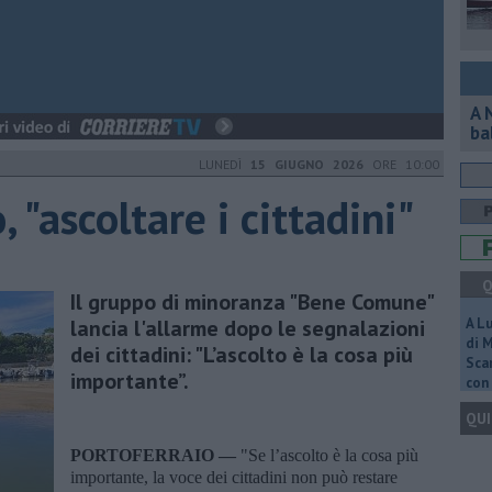
A 
ba
LUNEDÌ
15 GIUGNO 2026
ORE 10:00
, "ascoltare i cittadini"
Q
Il gruppo di minoranza "Bene Comune"
lancia l'allarme dopo le segnalazioni
A L
di 
dei cittadini: "L’ascolto è la cosa più
Scar
importante”.
con 
QUI
PORTOFERRAIO —
"Se l’ascolto è la cosa più
importante, la voce dei cittadini non può restare