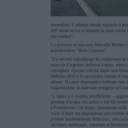
immediato. L'allarme attuale riguarda il g
nell’areale in cui si immette in mare anche 
alla nautica".
Lo scrivono in una nota Marcella Merlini e
portoferraiese "Bene Comune".
"Un recente sopralluogo ha confermato la ve
ostacola il regolare deflusso a mare, minacc
consiglieri -Questa criticità riapre una feri
febbraio 2025 e le successive ondate di mal
umane. Da quel drammatico febbraio non è st
l'asportazione di materiale terrigeno nel trat
"L'opera si è rivelata insufficiente. - aggiu
perenne d’acqua che arriva a soli 60 centimet
a Portoferraio. Un tempo, transitando sulla r
verso il mare era ampiamente percorribile a
pesante insabbiamento della foce, crea un'al
un futuro nubifragio, sommato al fenomeno 