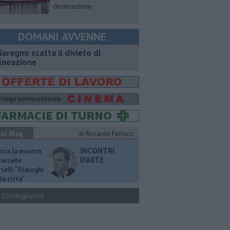
destinazione
DOMANI AVVENNE
Naregno scatta il divieto di
lneazione
ui Blog
di Riccardo Ferrucci
INCONTRI
ucca la mostra
D'ARTE
Marcello
selli “Dialoghi
la città"
Condoglianze