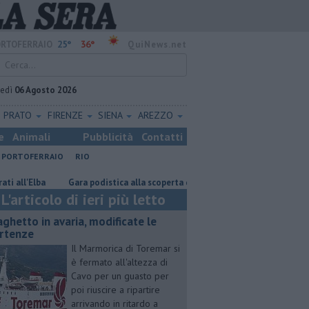
25°
36°
RTOFERRAIO
QuiNews.net
vedì
06 Agosto 2026
PRATO
FIRENZE
SIENA
AREZZO
e
Animali
Pubblicità
Contatti
PORTOFERRAIO
RIO
lba
Gara podistica alla scoperta delle isole toscane
Rara tartaruga
L'articolo di ieri più letto
aghetto in avaria, modificate le
rtenze
Il Marmorica di Toremar si
è fermato all'altezza di
Cavo per un guasto per
poi riuscire a ripartire
arrivando in ritardo a