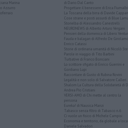
ciana Marina
di Dario Dal Canto
to Azzurro
Progettare il benessere di Erica Fiumalbi
oferraio
La Toscana della birra di Davide Cappan
Cose strane e posti assurdi di Blue Lam
Storielba di Alessandro Canestrelli
NEURONEWS di Alberto Arturo Vergani
Pensieri della domenica di Libero Ventur
Fauda e balagan di Alfredo De Girolam
Enrico Catassi
Storie di ordinaria umanità di Nicolò Ste
Parole in viaggio di Tito Barbini
Turbative di Franco Bonciani
Lo scrittore sfigato di Enrico Guerrini e
Gordiano Lupi
Raccontare di Gusto di Rubina Rovini
Legalità e non solo di Salvatore Calleri
Shalom La Cultura della Solidarietà di 
Andrea Pio Cristiani
VERSI-AMO di Chi mette al centro la
persona
Eureka! di Nausica Manzi
Tabasco senza filtro di Tabasco n.6
Ci vuole un fisico di Michele Campisi
Economia e territorio, da globale a loca
Daniele Salvadori