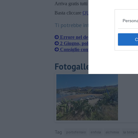
Arriva gratis tutti i giorni alle 20:00 dirett
Basta cliccare
QUI
Persona
Ti potrebbe interessare anche:
Errore nel decreto e scatta la polemic
2 Giugno, polemica su fascia tricolore
Consiglio comunale, sfiduciata la pre
Fotogallery
Tag
portoferraio
enfola
alchimia
la tempe