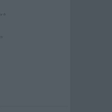
le di
zzi