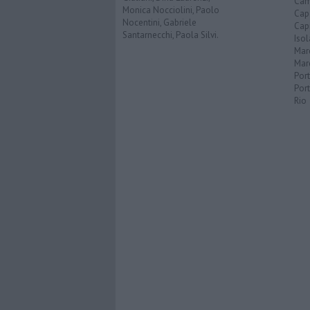
Cam
Monica Nocciolini, Paolo
Capo
Nocentini, Gabriele
Capr
Santarnecchi, Paola Silvi.
Isol
Mar
Mar
Por
Port
Rio