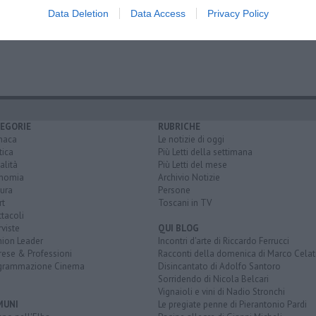
salute"
Data Deletion
Data Access
Privacy Policy
EGORIE
RUBRICHE
naca
Le notizie di oggi
tica
Più Letti della settimana
alità
Più Letti del mese
nomia
Archivio Notizie
ura
Persone
rt
Toscani in TV
tacoli
rviste
QUI BLOG
nion Leader
Incontri d'arte di Riccardo Ferrucci
rese & Professioni
Racconti della domenica di Marco Celat
grammazione Cinema
Disincantato di Adolfo Santoro
Sorridendo di Nicola Belcari
Vignaioli e vini di Nadio Stronchi
MUNI
Le pregiate penne di Pierantonio Pardi