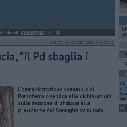
A 
ba
SABATO
16 MAGGIO 2026
ORE 15:02
ia, "il Pd sbaglia i
Q
A L
L'amministrazione comunale di
di 
Scar
Portoferraio replica alle dichiarazioni
con 
sulla mozione di sfiducia alla
QUI
presidente del Consiglio comunale