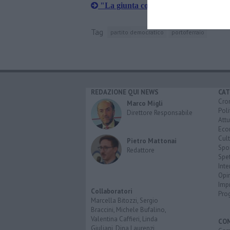
"La giunta comunale gode di ottima 
Tag
partito democratico
portoferraio
REDAZIONE QUI NEWS
CAT
Cro
Marco Migli
Poli
Direttore Responsabile
Attu
Eco
Cult
Pietro Mattonai
Spo
Redattore
Spet
Inte
Opi
Imp
Collaboratori
Pro
Marcella Bitozzi, Sergio
Braccini, Michele Bufalino,
Valentina Caffieri, Linda
CO
Giuliani, Dina Laurenzi,