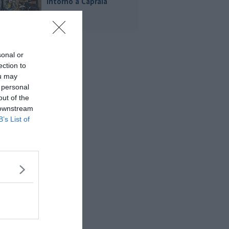
intorno a Capraia
sonal or
ection to
ou may
 personal
out of the
 downstream
B’s List of