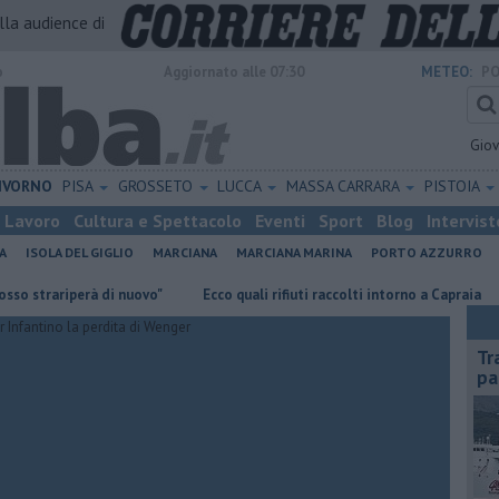
alla audience di
o
Aggiornato alle 07:30
METEO:
PO
Gio
IVORNO
PISA
GROSSETO
LUCCA
MASSA CARRARA
PISTOIA
Lavoro
Cultura e Spettacolo
Eventi
Sport
Blog
Intervist
A
ISOLA DEL GIGLIO
MARCIANA
MARCIANA MARINA
PORTO AZZURRO
rariperà di nuovo"
Ecco quali rifiuti raccolti intorno a Capraia
Pror
Tr
pa