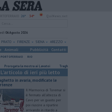
26°
34°
RTOFERRAIO
QuiNews.net
vedì
06 Agosto 2026
PRATO
FIRENZE
SIENA
AREZZO
e
Animali
Pubblicità
Contatti
PORTOFERRAIO
RIO
ogata la mostra ai Lavatoi
Traghetto in avaria, modificate le partenze
L'articolo di ieri più letto
aghetto in avaria, modificate le
rtenze
Il Marmorica di Toremar si
è fermato all'altezza di
Cavo per un guasto per
poi riuscire a ripartire
arrivando in ritardo a