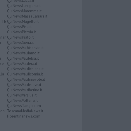
QuiNewsLucca.it
QuiNewsLunigiana.it
QuiNewsMaremma.it
QuiNewsMassaCarrara.it
ATTE
QuiNewsMugello.it
QuiNewsPisa.it
QuiNewsPistoia.it
nari
QuiNewsPrato.it
a
QuiNewsSiena.it
QuiNewsValbisenzio.it
QuiNewsValdarno.it
i
QuiNewsValdelsa.it
o e
QuiNewsValdera.it
QuiNewsValdichiana.it
lla
QuiNewsValdicornia.it
QuiNewsValdinievole.it
QuiNewsValdisieve.it
QuiNewsValtiberina.it
QuiNewsVersilia.it
QuiNewsVolterra.it
QuiNewsTango.com
Don
ToscanaMediaNews.it
Fiorentinanews.com