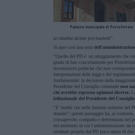
Palazzo municipale di Portoferraio
ai cittadini alcune precisazioni".
Si apre così una nota
dell'amministrazion
"Quello del PD è un atteggiamento che orm
grado di fare concretamente per Portoferrai
ricostruzioni politiche che non corrispondono
interpretazioni delle leggi e dei regolament
fondamentale: la decisione della maggioranz
Presidente del Consiglio comunale
non nas
chi avrebbe espresso opinioni diverse.
L
istituzionale del Presidente del Consigl
"E’ inutile che nelle fantasie notturne del
sbando”: questo passaggio ha, al contrario,
consapevole, compatto e determinato nel porta
nel momento in cui l’amministrazione sta co
ereditate proprio dal PD poco meno di due