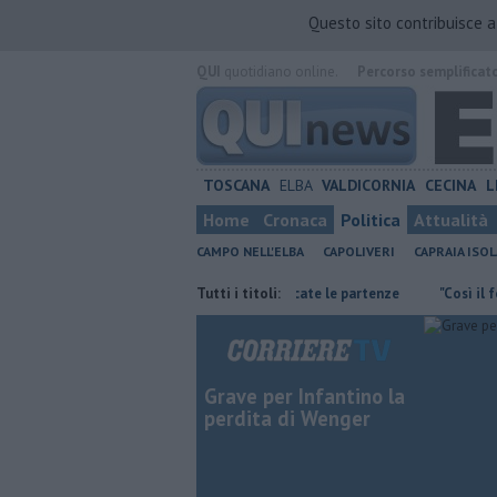
Questo sito contribuisce 
QUI
quotidiano online.
Percorso semplificat
TOSCANA
ELBA
VALDICORNIA
CECINA
L
Home
Cronaca
Politica
Attualità
CAMPO NELL'ELBA
CAPOLIVERI
CAPRAIA ISOL
atoi
Traghetto in avaria, modificate le partenze
Tutti i titoli:
"Così il fosso st
Grave per Infantino la
perdita di Wenger