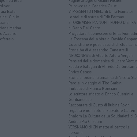
po nell'Elba
Pagine allegre di Gianni Micheli
liveri
Psico-cose di Federica Giusti
aia Isola
VI PRESENTO I MIEI... di Dino Fiumalbi
a del Giglio
Le stelle di Astrea di Edit Permay
ciana
STORIE VISPE MA NON TROPPO DISTR
ciana Marina
di Dario Dal Canto
to Azzurro
Progettare il benessere di Erica Fiumalbi
oferraio
La Toscana della birra di Davide Cappan
Cose strane e posti assurdi di Blue Lam
Storielba di Alessandro Canestrelli
NEURONEWS di Alberto Arturo Vergani
Pensieri della domenica di Libero Ventur
Fauda e balagan di Alfredo De Girolam
Enrico Catassi
Storie di ordinaria umanità di Nicolò Ste
Parole in viaggio di Tito Barbini
Turbative di Franco Bonciani
Lo scrittore sfigato di Enrico Guerrini e
Gordiano Lupi
Raccontare di Gusto di Rubina Rovini
Legalità e non solo di Salvatore Calleri
Shalom La Cultura della Solidarietà di 
Andrea Pio Cristiani
VERSI-AMO di Chi mette al centro la
persona