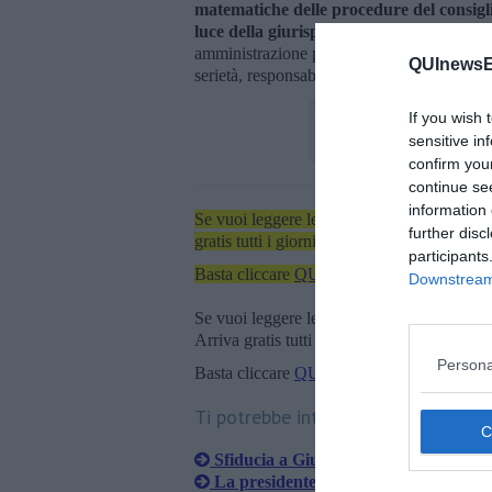
matematiche delle procedure del consigl
luce della giurisprudenza più accredita
amministrazione proseguirà pertanto nella d
QUInewsEl
serietà, responsabilità e rispetto delle ist
If you wish 
sensitive in
confirm you
continue se
information 
Se vuoi leggere le notizie principali dell'iso
further disc
gratis tutti i giorni alle 7:00 del mattino dir
participants
Basta cliccare
QUI
Downstream 
Se vuoi leggere le notizie principali della T
Arriva gratis tutti i giorni alle 20:00 dirett
Persona
Basta cliccare
QUI
Ti potrebbe interessare anche:
Sfiducia a Giusti, "non ci sono i num
La presidente Consiglio verso la sfidu