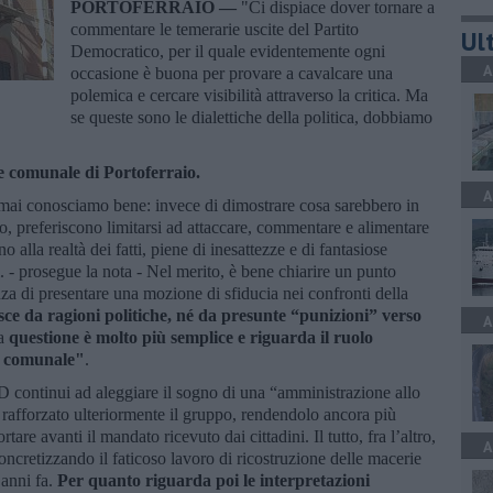
PORTOFERRAIO —
"Ci dispiace dover tornare a
commentare le temerarie uscite del Partito
Ult
Democratico, per il quale evidentemente ogni
A
occasione è buona per provare a cavalcare una
polemica e cercare visibilità attraverso la critica. Ma
se queste sono le dialettiche della politica, dobbiamo
e comunale di Portoferraio.
A
ai conosciamo bene: invece di dimostrare cosa sarebbero in
o, preferiscono limitarsi ad attaccare, commentare e alimentare
 alla realtà dei fatti, piene di inesattezze e di fantasiose
i. - prosegue la nota - Nel merito, è bene chiarire un punto
a di presentare una mozione di sfiducia nei confronti della
ce da ragioni politiche, né da presunte “punizioni” verso
A
a
questione è molto più semplice e riguarda il ruolo
io comunale"
.
 PD continui ad aleggiare il sogno di una “amministrazione allo
 rafforzato ulteriormente il gruppo, rendendolo ancora più
re avanti il mandato ricevuto dai cittadini. Il tutto, fra l’altro,
A
ncretizzando il faticoso lavoro di ricostruzione delle macerie
 anni fa.
Per quanto riguarda poi le interpretazioni