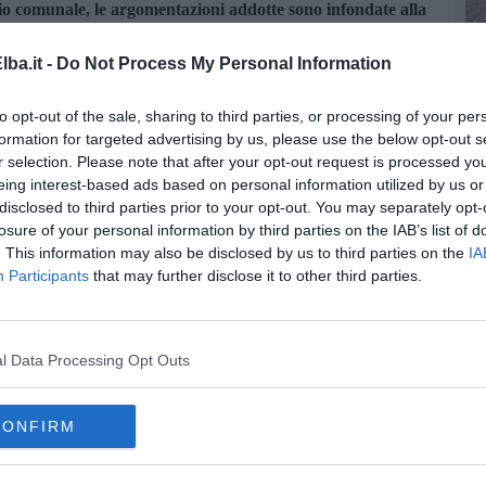
io comunale, le argomentazioni addotte sono infondate alla
ta e in ottemperanza alla normativa vigente;
questa
irezione intrapresa, continuando a lavorare per Portoferraio, con
ba.it -
Do Not Process My Personal Information
ituzioni", conclude l'amministrazione comunale.
to opt-out of the sale, sharing to third parties, or processing of your per
formation for targeted advertising by us, please use the below opt-out s
r selection. Please note that after your opt-out request is processed y
eing interest-based ads based on personal information utilized by us or
disclosed to third parties prior to your opt-out. You may separately opt-
la d'Elba iscriviti alla
Newsletter QUInews ELBA.
Arriva
losure of your personal information by third parties on the IAB’s list of
ettamente nella tua casella di posta.
. This information may also be disclosed by us to third parties on the
IA
Participants
that may further disclose it to other third parties.
oscana iscriviti alla
Newsletter QUInews - ToscanaMedia.
amente nella tua casella di posta.
l Data Processing Opt Outs
CONFIRM
eri"
cia