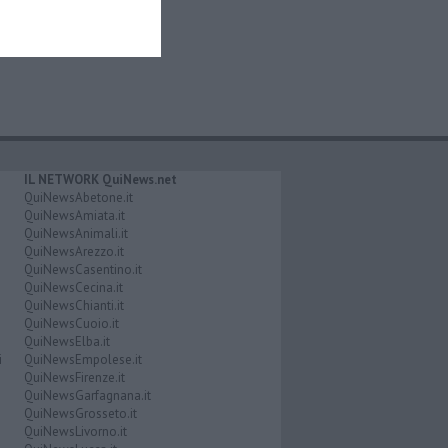
IL NETWORK QuiNews.net
QuiNewsAbetone.it
QuiNewsAmiata.it
QuiNewsAnimali.it
QuiNewsArezzo.it
QuiNewsCasentino.it
QuiNewsCecina.it
QuiNewsChianti.it
QuiNewsCuoio.it
QuiNewsElba.it
i
QuiNewsEmpolese.it
QuiNewsFirenze.it
QuiNewsGarfagnana.it
QuiNewsGrosseto.it
QuiNewsLivorno.it