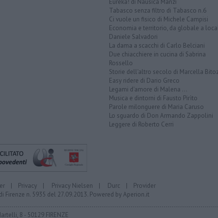
Eureka! di Nausica Manzi
Tabasco senza filtro di Tabasco n.6
Ci vuole un fisico di Michele Campisi
Economia e territorio, da globale a loca
Daniele Salvadori
La dama a scacchi di Carlo Belciani
Due chiacchiere in cucina di Sabrina
Rossello
Storie dell'altro secolo di Marcella Bito
Easy ridere di Dario Greco
Legami d'amore di Malena ...
Musica e dintorni di Fausto Pirìto
Parole milonguere di Maria Caruso
Lo sguardo di Don Armando Zappolini
Leggere di Roberto Cerri
er
|
Privacy
|
Privacy Nielsen
|
Durc
|
Provider
di Firenze n. 5935 del 27.09.2013. Powered by
Aperion.it
Martelli, 8 - 50129 FIRENZE