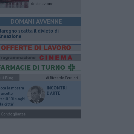
destinazione
DOMANI AVVENNE
Naregno scatta il divieto di
lneazione
ui Blog
di Riccardo Ferrucci
INCONTRI
ucca la mostra
D'ARTE
Marcello
selli “Dialoghi
la città"
Condoglianze