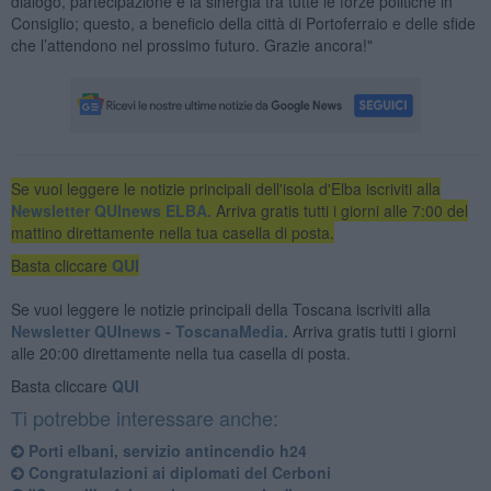
dialogo, partecipazione e la sinergia tra tutte le forze politiche in
Consiglio; questo, a beneficio della città di Portoferraio e delle sfide
che l’attendono nel prossimo futuro. Grazie ancora!"
Se vuoi leggere le notizie principali dell'isola d'Elba iscriviti alla
Newsletter QUInews ELBA.
Arriva gratis tutti i giorni alle 7:00 del
mattino direttamente nella tua casella di posta.
Basta cliccare
QUI
Se vuoi leggere le notizie principali della Toscana iscriviti alla
Newsletter QUInews - ToscanaMedia.
Arriva gratis tutti i giorni
alle 20:00 direttamente nella tua casella di posta.
Basta cliccare
QUI
Ti potrebbe interessare anche:
Porti elbani, servizio antincendio h24
Congratulazioni ai diplomati del Cerboni