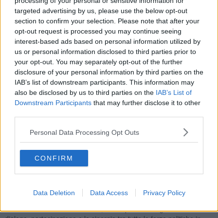
processing of your personal or sensitive information for
targeted advertising by us, please use the below opt-out
section to confirm your selection. Please note that after your
opt-out request is processed you may continue seeing
Dopo aver concluso il suo percorso di studi nella primavera del
interest-based ads based on personal information utilized by
2026, Mattia Gemelli ha rinnovato la sua disponibilità alla
us or personal information disclosed to third parties prior to
amministrazione comunale, che lo ha così riportato alla presidenza
del Consiglio comunale nella sua ultima seduta.
your opt-out. You may separately opt-out of the further
disclosure of your personal information by third parties on the
“Ringrazio Mattia per non aver mai fatto mancare la sua presenza
IAB’s list of downstream participants. This information may
– ha commentato il sindaco Tiziano Nocentini - la sua esperienza in
also be disclosed by us to third parties on the
IAB’s List of
un ruolo così delicato e fondamentale, nonostante la giovane età,
Downstream Participants
that may further disclose it to other
sarà un supporto fondamentale per tutto il consiglio comunale di
third parties.
Portoferraio”.
"Nel corso della seduta di ieri, sono stato (ri)eletto presidente del
Personal Data Processing Opt Outs
consiglio comunale di Portoferraio. - ha scritto su Facebook Mattia
Gemelli - Mi corre l’obbligo di ringraziare anzitutto il sindaco e la
CONFIRM
giunta per avermi indicato, i colleghi consiglieri per avermi votato e
anche chi, legittimamente, ha deciso di non esprimersi. Sento tutta
la responsabilità di ricoprire un ruolo così importante e di
rappresentanza dell’ente, che trova nella neutralità e nella
Data Deletion
Data Access
Privacy Policy
istituzionalità la sua stella polare. Spero di ricambiare la rinnovata
fiducia che mi è stata concessa, nella speranza di garantire