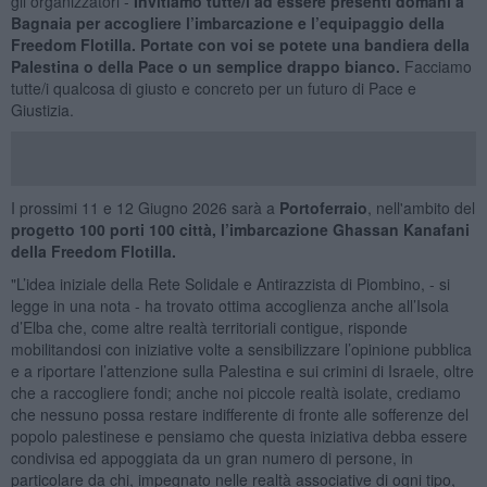
gli organizzatori -
Invitiamo tutte/i ad essere presenti domani a
Bagnaia per accogliere l’imbarcazione e l’equipaggio della
Freedom Flotilla. Portate con voi se potete una bandiera della
Palestina o della Pace o un semplice drappo bianco.
Facciamo
tutte/i qualcosa di giusto e concreto per un futuro di Pace e
Giustizia.
I prossimi 11 e 12 Giugno 2026 sarà a
Portoferraio
, nell'ambito del
progetto 100 porti 100 città, l’imbarcazione Ghassan Kanafani
della Freedom Flotilla.
"L’idea iniziale della Rete Solidale e Antirazzista di Piombino, - si
legge in una nota - ha trovato ottima accoglienza anche all’Isola
d’Elba che, come altre realtà territoriali contigue, risponde
mobilitandosi con iniziative volte a sensibilizzare l’opinione pubblica
e a riportare l’attenzione sulla Palestina e sui crimini di Israele, oltre
che a raccogliere fondi; anche noi piccole realtà isolate, crediamo
che nessuno possa restare indifferente di fronte alle sofferenze del
popolo palestinese e pensiamo che questa iniziativa debba essere
condivisa ed appoggiata da un gran numero di persone, in
particolare da chi, impegnato nelle realtà associative di ogni tipo,