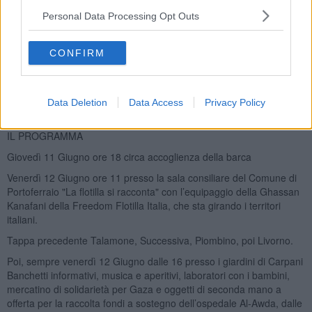
Comune di Portoferraio.
Personal Data Processing Opt Outs
La mattina del 12 Giugno è prevista una iniziativa pubblica di
presentazione del progetto e dal pomeriggio si svolgerà presso i
CONFIRM
Giardini di Carpani una festa con musica, cibo, e momenti
diapprofondimento finalizzata alla raccolta fondi a sostegno del
progetto.Durante queste due giornate abbiamo organizzato dei
momenti di condivisione, di ascolto e di lotta.Consci della
Data Deletion
Data Access
Privacy Policy
complessità e della tragicità che ci circonda.
IL PROGRAMMA
Giovedì 11 Giugno ore 18 circa accoglienza della barca
Venerdì 12 Giugno ore 11 presso la sala consiliare del Comune di
Portoferraio "La flotilla si racconta" con l’equipaggio della Ghassan
Kanafani della Freedom Flotilla Italia, che sta girando i territori
italiani.
Tappa precedente Talamone, Successiva, Piombino, poi Livorno.
Poi, sempre venerdì 12 Giugno dalle 16 presso i giardini di Carpani
Banchetti informativi, musica e aperitivi, laboratori con i bambini,
mercatino di solidarietà per Gaza e oggetti di seconda mano a
offerta per la raccolta fondi a sostegno dell’ospedale Al-Awda, dalle