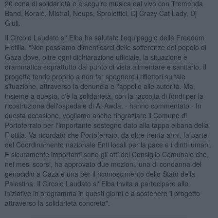
20 cena di solidarietà e a seguire musica dal vivo con Tremenda
Band, Koralè, Mistral, Neups, Sprolettici, Dj Crazy Cat Lady, Dj
Giuli.
Il Circolo Laudato si' Elba ha salutato l'equipaggio della Freedom
Flotilla. "Non possiamo dimenticarci delle sofferenze del popolo di
Gaza dove, oltre ogni dichiarazione ufficiale, la situazione è
drammatica soprattutto dal punto di vista alimentare e sanitario. Il
progetto tende proprio a non far spegnere i riflettori su tale
situazione, attraverso la denuncia e l'appello alle autorità. Ma,
insieme a questo, c'è la solidarietà, con la raccolta di fondi per la
ricostruzione dell'ospedale di Al-Awda. - hanno commentato - In
questa occasione, vogliamo anche ringraziare il Comune di
Portoferraio per l'importante sostegno dato alla tappa elbana della
Flotilla. Va ricordato che Portoferraio, da oltre trenta anni, fa parte
del Coordinamento nazionale Enti locali per la pace e i diritti umani.
E sicuramente importanti sono gli atti del Consiglio Comunale che,
nei mesi scorsi, ha approvato due mozioni, una di condanna del
genocidio a Gaza e una per il riconoscimento dello Stato della
Palestina. Il Circolo Laudato si' Elba invita a partecipare alle
iniziative in programma in questi giorni e a sostenere il progetto
attraverso la solidarietà concreta".