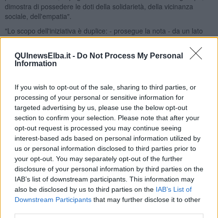
dimostra di possedere le doti della solidarietà, della vicinanza
sociale, dell'empatia".
"Lo scopo dell'iniziativa è duplice: - prosegue la nota - da un lato
informare e sensibilizzare la popolazione sul genocidio in corso a
Gaza dove uomini, donne e bambini abitano ancora in
QUInewsElba.it -
Do Not Process My Personal
accampamenti fatiscenti e sono soggetti a bombardamenti e ad
Information
ogni genere di vessazioni e privazioni, in particolare alimentari e
sanitarie; dall'altro realizzare un concreto sostegno umanitario con
If you wish to opt-out of the sale, sharing to third parties, or
una
raccolta fondi per la ricostruzione dell'ospedale di Al-
processing of your personal or sensitive information for
Awda già bombardato dall'esercito israelian
o".
targeted advertising by us, please use the below opt-out
“Mobilitarsi – affermano i volontari piombinesi – offre l’opportunità
section to confirm your selection. Please note that after your
bellissima e fondamentale di creare e rafforzare connessioni sul
opt-out request is processed you may continue seeing
territorio e con il territorio. Perchè non basta più partire per Gaza,
interest-based ads based on personal information utilized by
occorre costruire qui una marea continua, capace di attraversare il
us or personal information disclosed to third parties prior to
tempo, di abitare le istituzioni e le piazze, di tenere aperta una
your opt-out. You may separately opt-out of the further
ferita che il potere vorrebbe normalizzare. Vogliamo anche creare
disclosure of your personal information by third parties on the
l’opportunità di guardarci negli occhi e riconoscerci con la stessa
IAB’s list of downstream participants. This information may
convinzione che un mondo più giusto sia possibile. Perché è
also be disclosed by us to third parties on the
IAB’s List of
insieme che si cambia il sistema.”
Downstream Participants
that may further disclose it to other
L'iniziativa è promossa da Elba4Gaza e da un gruppo eterogeneo
third parties.
ed informale di persone edorganizzazioni ed ha il patrocinio del