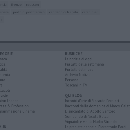
ancia
firenze
rousson
stiera
porto di portoferraio
capitano di fregata
carabinieri
ne
EGORIE
RUBRICHE
naca
Le notizie di oggi
tica
Più Letti della settimana
alità
Più Letti del mese
nomia
Archivio Notizie
ura
Persone
rt
Toscani in TV
tacoli
rviste
QUI BLOG
nion Leader
Incontri d'arte di Riccardo Ferrucci
rese & Professioni
Racconti della domenica di Marco Celat
grammazione Cinema
Disincantato di Adolfo Santoro
Sorridendo di Nicola Belcari
Vignaioli e vini di Nadio Stronchi
MUNI
Le pregiate penne di Pierantonio Pardi