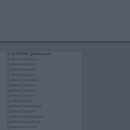
IL NETWORK QuiNews.net
QuiNewsAbetone.it
QuiNewsAmiata.it
QuiNewsAnimali.it
QuiNewsArezzo.it
QuiNewsCasentino.it
QuiNewsCecina.it
QuiNewsChianti.it
QuiNewsCuoio.it
QuiNewsElba.it
i
QuiNewsEmpolese.it
QuiNewsFirenze.it
QuiNewsGarfagnana.it
QuiNewsGrosseto.it
QuiNewsLivorno.it