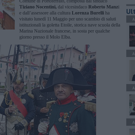
Comune di Portoferraio, composta dal sindaco
Tiziano Nocentini,
dal vicesindaco
Roberto Manz
i
Ult
e dall’assessore alla cultura
Lorenza Burelli
ha
visitato lunedì 11 Maggio per uno scambio di saluti
A
istituzionali la goletta Etoile, storica nave scuola della
Marina Nazionale francese, in sosta per qualche
giorno presso il Molo Elba.
A
A
A