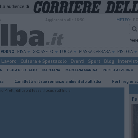
alla audience di
o
Aggiornato alle 18:30
METEO:
PO
Vene
IVORNO
PISA
GROSSETO
LUCCA
MASSA CARRARA
PISTOIA
Lavoro
Cultura e Spettacolo
Eventi
Sport
Blog
Intervist
A
ISOLA DEL GIGLIO
MARCIANA
MARCIANA MARINA
PORTO AZZURRO
etti e il suo romanzo ambientato all'Elba
Porti regionali, piano trienna
Fu