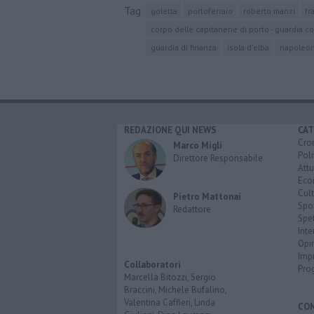
Tag
goletta
portoferraio
roberto manzi
fr
corpo delle capitanerie di porto - guardia co
guardia di finanza
isola d'elba
napoleo
REDAZIONE QUI NEWS
CAT
Cro
Marco Migli
Poli
Direttore Responsabile
Attu
Eco
Cult
Pietro Mattonai
Spo
Redattore
Spet
Inte
Opi
Imp
Collaboratori
Pro
Marcella Bitozzi, Sergio
Braccini, Michele Bufalino,
Valentina Caffieri, Linda
CO