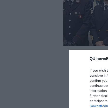
QUInewsEl
If you wish 
sensitive in
confirm you
continue se
information 
further disc
participants
Downstream 