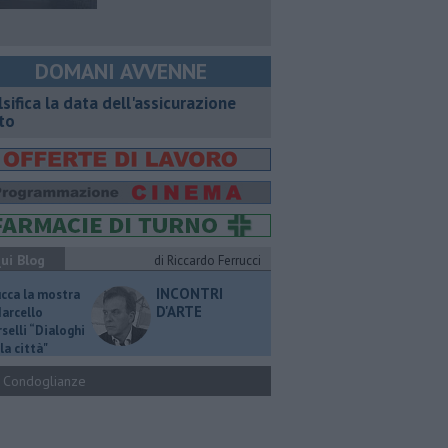
DOMANI AVVENNE
lsifica la data dell'assicurazione
to
ui Blog
di Riccardo Ferrucci
INCONTRI
ucca la mostra
D'ARTE
Marcello
selli “Dialoghi
la città"
Condoglianze