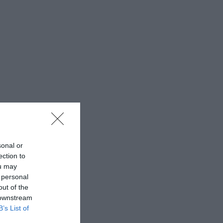
sonal or
ection to
ou may
 personal
out of the
 downstream
B’s List of