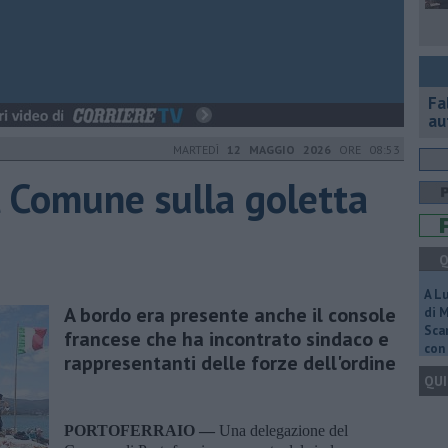
Fa
au
MARTEDÌ
12 MAGGIO 2026
ORE 08:53
 Comune sulla goletta
Q
A L
A bordo era presente anche il console
di 
Scar
francese che ha incontrato sindaco e
con 
rappresentanti delle forze dell'ordine
QUI
PORTOFERRAIO —
Una delegazione del