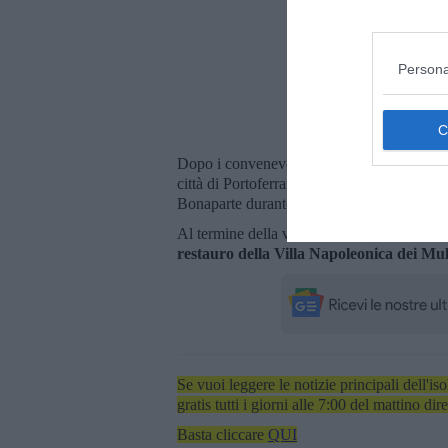
Persona
Dopo i convenevoli di rito, il sindaco Noc
città di Portoferraio e la bandiera delle Tr
Bonaparte durante il suo esilio sull’isola n
Al termine della visita, il
Console Rousson
restauro della Villa Napoleonica dei Mul
Se vuoi leggere le notizie principali dell'iso
gratis tutti i giorni alle 7:00 del mattino dir
Basta cliccare
QUI