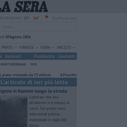
25°
36°
RTOFERRAIO
QuiNews.net
rdì
07 Agosto 2026
PRATO
FIRENZE
SIENA
AREZZO
e
Animali
Pubblicità
Contatti
PORTOFERRAIO
RIO
le da 7,5 milioni
A Procchio Letizia Moratti tra ricordi, Expo e sogni
L'articolo di ieri più letto
rgone in fiamme lungo la strada
L'operaio che era
all'interno si è messo in
salvo. Sul posto sono
intervenuti polizia
municipale e vigili del
fuoco