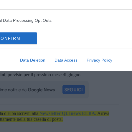
l Data Processing Opt Outs
CONFIRM
entini ha consegnato al Console e al comandante un crest della
e Api dell’Isola d’Elba, vessillo storico creato da Napoleone
el 1814.
Data Deletion
Data Access
Privacy Policy
 ha annunciato che sarà presente alla inaugurazione del
ini
, previsto per il prossimo mese di giugno.
la d'Elba iscriviti alla
Newsletter QUInews ELBA.
Arriva
ettamente nella tua casella di posta.