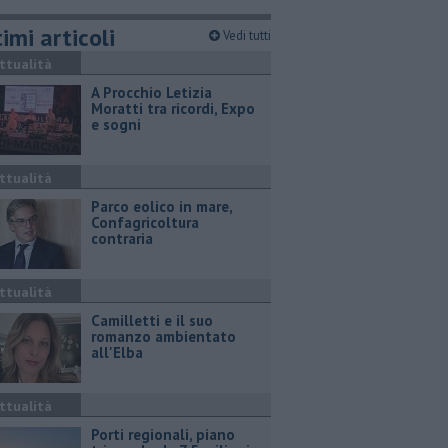
imi articoli
Vedi tutti
ttualità
A Procchio Letizia
Moratti tra ricordi, Expo
e sogni
ttualità
Parco eolico in mare,
Confagricoltura
contraria
ttualità
Camilletti e il suo
romanzo ambientato
all'Elba
ttualità
Porti regionali, piano