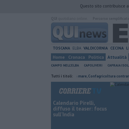
Questo sito contribuisce 
QUI
quotidiano online.
Percorso semplificat
TOSCANA
ELBA
VALDICORNIA
CECINA
L
Home
Cronaca
Politica
Attualità
CAMPO NELL'ELBA
CAPOLIVERI
CAPRAIA ISOL
xpo e sogni
Parco eolico in mare, Confagricoltura contraria
Tutti i titoli:
Camill
Calendario Pirelli,
diffuso il teaser: focus
sull'India