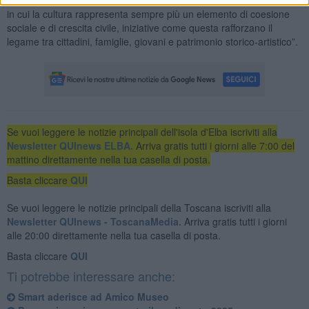
in cui la cultura rappresenta sempre più un elemento di coesione
sociale e di crescita civile, iniziative come questa rafforzano il
legame tra cittadini, famiglie, giovani e patrimonio storico-artistico”.
Se vuoi leggere le notizie principali dell'isola d'Elba iscriviti alla
Newsletter QUInews ELBA.
Arriva gratis tutti i giorni alle 7:00 del
mattino direttamente nella tua casella di posta.
Basta cliccare
QUI
Se vuoi leggere le notizie principali della Toscana iscriviti alla
Newsletter QUInews - ToscanaMedia.
Arriva gratis tutti i giorni
alle 20:00 direttamente nella tua casella di posta.
Basta cliccare
QUI
Ti potrebbe interessare anche:
Smart aderisce ad Amico Museo