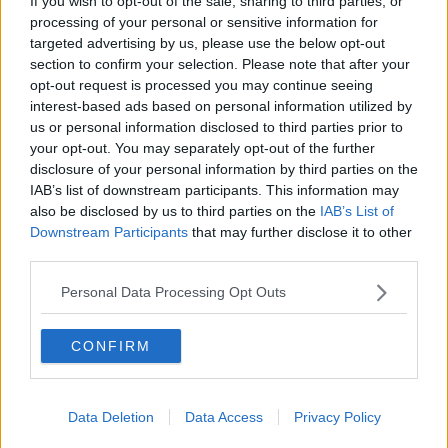
If you wish to opt-out of the sale, sharing to third parties, or
Si inizierà alle ore 17 di venerdì 22 Maggio presso la Casina dei
processing of your personal or sensitive information for
Giardini delle Ghiaie, con “Letture ad alta voce” per bambini e
targeted advertising by us, please use the below opt-out
bambine dai 6 ai 12 anni, per proseguire sabato 23 maggio alle 17
section to confirm your selection. Please note that after your
alle Fortezze Medicee con la presentazione del libro di Marcello
opt-out request is processed you may continue seeing
Camici “Città di Portoferraio. Falcone, Stella, Linguella. Le tre
interest-based ads based on personal information utilized by
fortezze di Cosmopoli. Fondazione, Funzione, Struttura”, alla
presenza dell’autore.
us or personal information disclosed to third parties prior to
your opt-out. You may separately opt-out of the further
Il terzo appuntamento è previsto per venerdì 29 Maggio dalle 17
disclosure of your personal information by third parties on the
alle 19 presso l’Area Archeologica della Linguella, con un
IAB’s list of downstream participants. This information may
laboratorio artistico dedicato alla fascia di età 0 – 6 anni.
also be disclosed by us to third parties on the
IAB’s List of
Sabato 30 Maggio alle 17,30, sempre presso l’Area Archeologica
Downstream Participants
that may further disclose it to other
della Linguella, ci sarà la presentazione del libro di Paola Muscari e
third parties.
Elena Fatichenti “Giardini nascosti di Cosmopoli. La vegetazione fra
le mura di Portoferraio”, alla presenza delle autrici.
Personal Data Processing Opt Outs
L’appuntamento conclusivo è fissato per venerdì 5 Giugno negli
spazi dell’area Archeologica della Linguella con un laboratorio
CONFIRM
artistico dedicato alla fascia di età 6 – 12 anni.
"“Amico Museo” - commenta l’assessore alla Pubblica Istruzione
Lorenza Burelli - non è soltanto una campagna di promozione: è un
Data Deletion
Data Access
Privacy Policy
invito a vivere i musei come luoghi dinamici, aperti, capaci di creare
partecipazione, conoscenza e senso di appartenenza. In un tempo