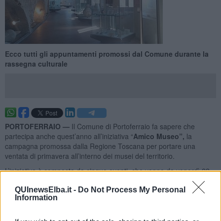
Ecco tutti gli appuntamenti promossi dal Comune durante la
rassegna culturale
PORTOFERRAIO —
Il Comune di Portoferraio fa sapere che
partecipa anche quest’anno all’iniziativa “
Amico Museo”,
la
campagna promossa dalla Regione Toscana per portare una
ventata di primavera all’interno dei musei del territorio.
L’iniziativa è composta da cinque eventi, che vanno da venerdì 22
Maggio a venerdì 5 Giugno.
QUInewsElba.it -
Do Not Process My Personal
Information