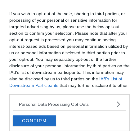
Il calendario degli incontri all’Elba interessa Campo all’Aia,
Enfola, Straccoligno, Naregno, Pareti, Innamorata, Madonna
delle Grazie e Seccheto.
Ad ogni partecipante verrà consegnata
If you wish to opt-out of the sale, sharing to third parties, or
una coppia di schede impermeabili con i disegni dei pesci che si
processing of your personal or sensitive information for
possono facilmente osservare vicino alla riva, si faranno notare le
targeted advertising by us, please use the below opt-out
tracce di presenza dei minuscoli animali che vivono nel
section to confirm your selection. Please note that after your
bagnasciuga e tra le pietre. A tutti i giovani naturalisti verrà offerta
opt-out request is processed you may continue seeing
una merenda leggera con acqua ed un cappellino per proteggersi
interest-based ads based on personal information utilized by
dal sole.
us or personal information disclosed to third parties prior to
your opt-out. You may separately opt-out of the further
disclosure of your personal information by third parties on the
IAB’s list of downstream participants. This information may
Non si propone lo snorkeling, ma
una passeggiata esplorativa in
also be disclosed by us to third parties on the
IAB’s List of
alcuni tratti di costa
per conoscere ed apprezzare la riva del
Downstream Participants
that may further disclose it to other
mare. Le Guide del Parco accompagneranno i bambini in un
third parties.
percorso ludico educativo e le osservazioni saranno stimolate
anche attraverso semplici laboratori di biologia marina e percorsi a
Personal Data Processing Opt Outs
terra per riconoscere la flora pioniera che si sviluppa tra le sabbie
naturali e gli scogli.
CONFIRM
Calendario Isola d’ Elba, spiagge:
Enfola (Portoferraio) 28
giugno, 26 luglio, 30 agosto, Naregno (Capoliveri) 1 luglio, 29
luglio, Straccoligno (Capoliveri) 5 luglio, 2 agosto, 23