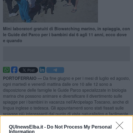
​Mini laboratori gratuiti di Biowatching marino, in spiaggia, con
le Guide del Parco per i bambini dai 6 agli 11 anni, ecco dove
e quando
PORTOFERRAIO —
Da fine giugno e per i mesi di luglio ed agosto,
ogni martedì e venerdì mattina dalle ore 10 alle 12 sono a
disposizione delle famiglie le Guide Parco specializzate in biologia
marina che possono animare e diversificare il divertimento sulle
spiagge per i bambini in vacanza nell’Arcipelago Toscano, anche di
lingua inglese o tedesca. Gli appuntamenti sono stati fissati sulle
spiagge più interessanti dal punto di vista naturalistico e facilmente
raggiungibili dalle famiglie in vacanza
all’Elba,
a Capraia e al
Giglio.
QUInewsElba.it -
Do Not Process My Personal
Information