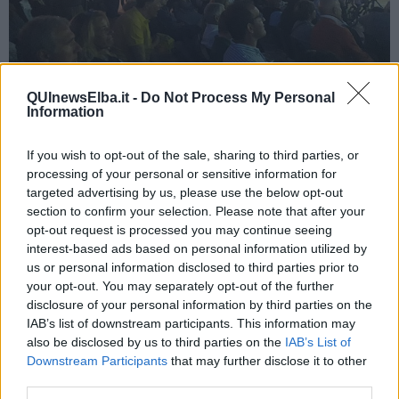
QUInewsElba.it -
Do Not Process My Personal
Information
Il libro “
Quel ficcanaso di
Zanardi
: osservando lo sport ho
capito meglio la vita
” edito da Rizzoli e scritto in collaborazione
If you wish to opt-out of the sale, sharing to third parties, or
con il giornalista sportivo
Gianluca Gasparini,
è nato in seguito
processing of your personal or sensitive information for
alla pubblicazione di una rubrica di Zanardi su
SportWeek,
targeted advertising by us, please use the below opt-out
settimanale di approfondimento de
La Gazzetta dello Sport.
section to confirm your selection. Please note that after your
Si tratta del terzo libro che Zanardi pubblica in collaborazione con
opt-out request is processed you may continue seeing
Gasparini ma soprattutto si tratta di un libro che regala al lettore un
interest-based ads based on personal information utilized by
punto di vista diverso, legato alla personalità dell'autore, alle sfide
us or personal information disclosed to third parties prior to
che ha affrontato e che ancora affronta nella vita, raccontate con
your opt-out. You may separately opt-out of the further
una estrema semplicità ma soprattutta con molta energia, serenità
disclosure of your personal information by third parties on the
e determinazione.
IAB’s list of downstream participants. This information may
also be disclosed by us to third parties on the
IAB’s List of
Downstream Participants
that may further disclose it to other
third parties.