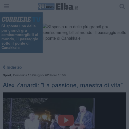
Si sposta una delle
più grandi gru
semisommergibili al
mondo, il passaggio
sotto il ponte di
Canakkale
Indietro
,
Domenica
ore 15:50
Sport
16 Giugno 2019
Alex Zanardi: "La passione, maestra di vita"