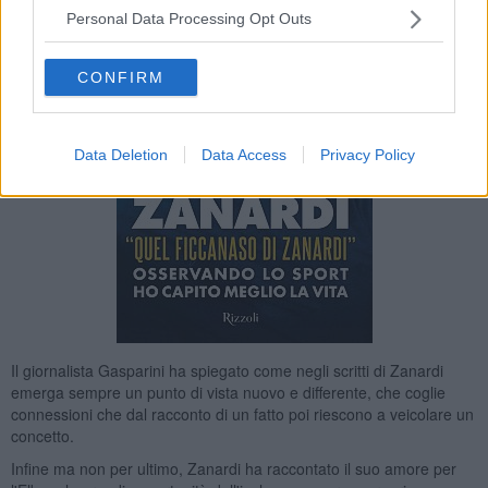
Personal Data Processing Opt Outs
CONFIRM
Data Deletion
Data Access
Privacy Policy
Il giornalista Gasparini ha spiegato come negli scritti di Zanardi
emerga sempre un punto di vista nuovo e differente, che coglie
connessioni che dal racconto di un fatto poi riescono a veicolare un
concetto.
Infine ma non per ultimo, Zanardi ha raccontato il suo amore per