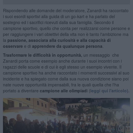
Rispondendo alle domande del moderatore, Zanardi ha raccontato
i suoi esordi sportivi alla guida di un go-kart e ha parlato del
sostegno ed i sacrifici ricevuti dalla sua famiglia. Secondo il
campione sportivo, quello che conta per realizzarsi come persone e
per raggiungere i vari obiettivi della vita non è tanto l'ambizione ma
la
passione, associata alla curiosità e alla capacità di
osservare
e di
apprendere da qualunque persona
.
Trasformare le difficoltà in opportunità,
un messaggio che
Zanardi porta come esempio anche durante i suoi incontri con i
ragazzi delle scuole e di cui è egli stesso un esempio vivente. Il
campione sportivo ha anche raccontato i momenti successivi al suo
incidente e ha spiegato come dalla sua nuova condizione siano poi
nate nuove opportunità impensabili, fra le quali quella che l'ha
portato a diventare
campione alle olimpiad
i (
leggi qui l'articolo).