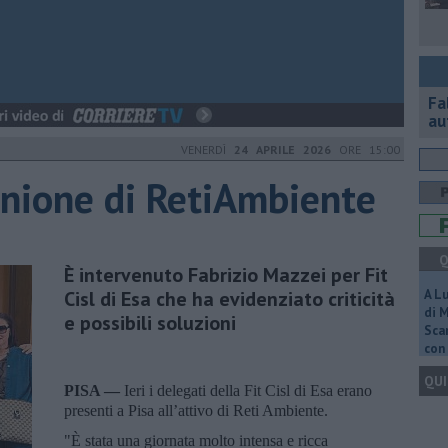
Fa
au
VENERDÌ
24 APRILE 2026
ORE 15:00
iunione di RetiAmbiente
Q
È intervenuto Fabrizio Mazzei per Fit
Cisl di Esa che ha evidenziato criticità
A L
di 
e possibili soluzioni
Scar
con 
QUI
PISA —
Ieri i delegati della Fit Cisl di Esa erano
presenti a Pisa all’attivo di Reti Ambiente.
"È stata una giornata molto intensa e ricca