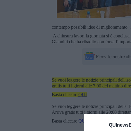
contempo possibili idee di miglioramento"
A chiusura lavori la giornata si è conclusa 
Giannini che ha ribadito con forza l’import
Se vuoi leggere le notizie principali dell'iso
gratis tutti i giorni alle 7:00 del mattino dir
Basta cliccare
QUI
Se vuoi leggere le notizie principali della T
Arriva gratis tutti i giorni alle 20:00 dirett
Basta cliccare
QUI
QUInewsEl