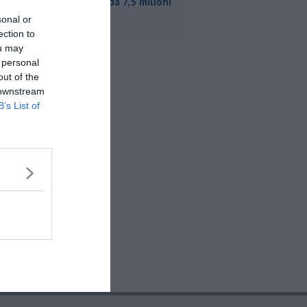
triennale da 7,5 milioni
sonal or
ection to
ou may
 personal
out of the
 downstream
B’s List of