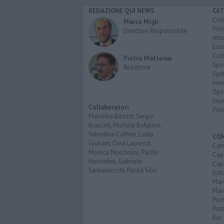
REDAZIONE QUI NEWS
CAT
Cro
Marco Migli
Poli
Direttore Responsabile
Attu
Eco
Cult
Pietro Mattonai
Spo
Redattore
Spet
Inte
Opi
Imp
Collaboratori
Pro
Marcella Bitozzi, Sergio
Braccini, Michele Bufalino,
Valentina Caffieri, Linda
CO
Giuliani, Dina Laurenzi,
Cam
Monica Nocciolini, Paolo
Capo
Nocentini, Gabriele
Capr
Santarnecchi, Paola Silvi.
Isol
Mar
Mar
Por
Port
Rio