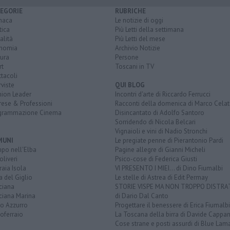
EGORIE
RUBRICHE
naca
Le notizie di oggi
tica
Più Letti della settimana
alità
Più Letti del mese
nomia
Archivio Notizie
ura
Persone
rt
Toscani in TV
tacoli
rviste
QUI BLOG
nion Leader
Incontri d'arte di Riccardo Ferrucci
rese & Professioni
Racconti della domenica di Marco Celat
grammazione Cinema
Disincantato di Adolfo Santoro
Sorridendo di Nicola Belcari
Vignaioli e vini di Nadio Stronchi
MUNI
Le pregiate penne di Pierantonio Pardi
po nell'Elba
Pagine allegre di Gianni Micheli
liveri
Psico-cose di Federica Giusti
aia Isola
VI PRESENTO I MIEI... di Dino Fiumalbi
a del Giglio
Le stelle di Astrea di Edit Permay
ciana
STORIE VISPE MA NON TROPPO DISTR
ciana Marina
di Dario Dal Canto
to Azzurro
Progettare il benessere di Erica Fiumalbi
oferraio
La Toscana della birra di Davide Cappan
Cose strane e posti assurdi di Blue Lam