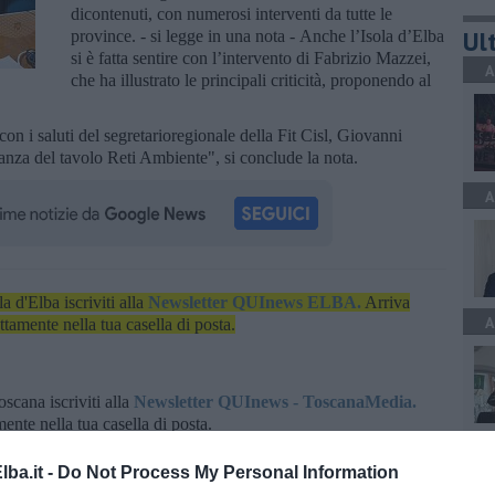
dicontenuti, con numerosi interventi da tutte le
Ult
province. - si legge in una nota - Anche l’Isola d’Elba
si è fatta sentire con l’intervento di Fabrizio Mazzei,
A
che ha illustrato le principali criticità, proponendo al
.
con i saluti del segretarioregionale della Fit Cisl, Giovanni
anza del tavolo Reti Ambiente", si conclude la nota.
A
la d'Elba iscriviti alla
Newsletter QUInews ELBA.
Arriva
A
ettamente nella tua casella di posta.
oscana iscriviti alla
Newsletter QUInews - ToscanaMedia.
amente nella tua casella di posta.
A
ba.it -
Do Not Process My Personal Information