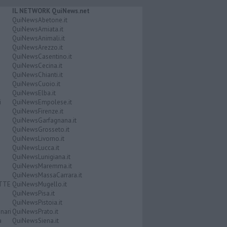
IL NETWORK QuiNews.net
QuiNewsAbetone.it
QuiNewsAmiata.it
QuiNewsAnimali.it
QuiNewsArezzo.it
QuiNewsCasentino.it
QuiNewsCecina.it
QuiNewsChianti.it
QuiNewsCuoio.it
QuiNewsElba.it
i
QuiNewsEmpolese.it
QuiNewsFirenze.it
QuiNewsGarfagnana.it
QuiNewsGrosseto.it
QuiNewsLivorno.it
QuiNewsLucca.it
QuiNewsLunigiana.it
QuiNewsMaremma.it
QuiNewsMassaCarrara.it
ATTE
QuiNewsMugello.it
QuiNewsPisa.it
QuiNewsPistoia.it
nari
QuiNewsPrato.it
a
QuiNewsSiena.it