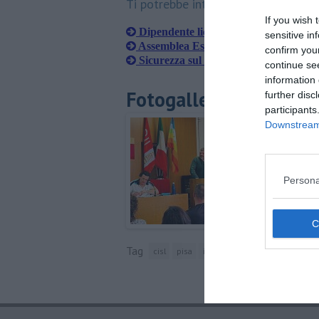
Ti potrebbe interessare anche:
If you wish 
Dipendente licenziato, interviene la Ci
sensitive in
Assemblea Esa, il punto dei sindacati
confirm you
Sicurezza sul lavoro, interviene la Cis
continue se
information 
Fotogallery
further disc
participants
Downstream 
Persona
Tag
cisl
pisa
isola d'elba
giovanni giannin