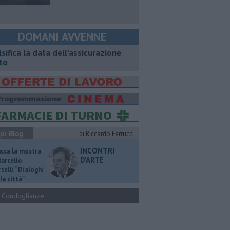
DOMANI AVVENNE
lsifica la data dell'assicurazione
to
ui Blog
di Riccardo Ferrucci
INCONTRI
ucca la mostra
D'ARTE
Marcello
selli “Dialoghi
la città"
Condoglianze