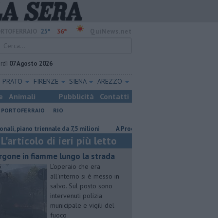
25°
36°
RTOFERRAIO
QuiNews.net
rdì
07 Agosto 2026
PRATO
FIRENZE
SIENA
AREZZO
e
Animali
Pubblicità
Contatti
PORTOFERRAIO
RIO
iano triennale da 7,5 milioni
A Procchio Letizia Moratti tra ricordi, Expo
L'articolo di ieri più letto
rgone in fiamme lungo la strada
L'operaio che era
all'interno si è messo in
salvo. Sul posto sono
intervenuti polizia
municipale e vigili del
fuoco