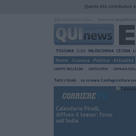
Questo sito contribuisce 
QUI
quotidiano online.
Percorso semplificat
TOSCANA
ELBA
VALDICORNIA
CECINA
L
Home
Cronaca
Politica
Attualità
CAMPO NELL'ELBA
CAPOLIVERI
CAPRAIA ISOL
 ricordi, Expo e sogni
Parco eolico in mare, Confagricoltura contraria
Tutti i titoli:
Calendario Pirelli,
diffuso il teaser: focus
sull'India