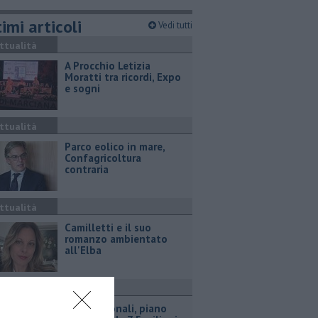
imi articoli
Vedi tutti
ttualità
A Procchio Letizia
Moratti tra ricordi, Expo
e sogni
ttualità
Parco eolico in mare,
Confagricoltura
contraria
ttualità
Camilletti e il suo
romanzo ambientato
all'Elba
ttualità
Porti regionali, piano