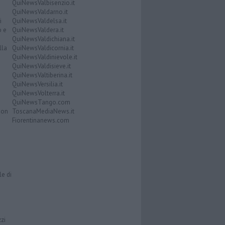
QuiNewsValbisenzio.it
QuiNewsValdarno.it
i
QuiNewsValdelsa.it
o e
QuiNewsValdera.it
QuiNewsValdichiana.it
lla
QuiNewsValdicornia.it
QuiNewsValdinievole.it
QuiNewsValdisieve.it
QuiNewsValtiberina.it
QuiNewsVersilia.it
QuiNewsVolterra.it
QuiNewsTango.com
Don
ToscanaMediaNews.it
Fiorentinanews.com
le di
zzi