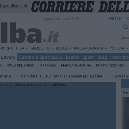
alla audience di
o
Aggiornato alle 18:30
METEO:
PO
Vene
IVORNO
PISA
GROSSETO
LUCCA
MASSA CARRARA
PISTOIA
Lavoro
Cultura e Spettacolo
Eventi
Sport
Blog
Intervist
A
ISOLA DEL GIGLIO
MARCIANA
MARCIANA MARINA
PORTO AZZURRO
Camilletti e il suo romanzo ambientato all'Elba
Porti regionali, p
Fu