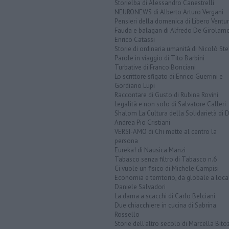
Storielba di Alessandro Canestrelli
NEURONEWS di Alberto Arturo Vergani
Pensieri della domenica di Libero Ventur
Fauda e balagan di Alfredo De Girolam
Enrico Catassi
Storie di ordinaria umanità di Nicolò Ste
Parole in viaggio di Tito Barbini
Turbative di Franco Bonciani
Lo scrittore sfigato di Enrico Guerrini e
Gordiano Lupi
Raccontare di Gusto di Rubina Rovini
Legalità e non solo di Salvatore Calleri
Shalom La Cultura della Solidarietà di 
Andrea Pio Cristiani
VERSI-AMO di Chi mette al centro la
persona
Eureka! di Nausica Manzi
Tabasco senza filtro di Tabasco n.6
Ci vuole un fisico di Michele Campisi
Economia e territorio, da globale a loca
Daniele Salvadori
La dama a scacchi di Carlo Belciani
Due chiacchiere in cucina di Sabrina
Rossello
Storie dell'altro secolo di Marcella Bito