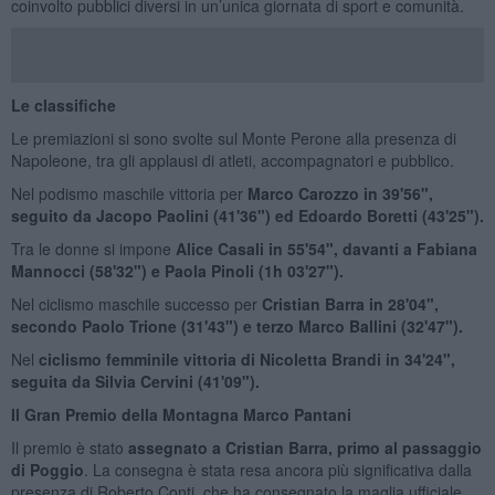
coinvolto pubblici diversi in un’unica giornata di sport e comunità.
Le classifiche
Le premiazioni si sono svolte sul Monte Perone alla presenza di
Napoleone, tra gli applausi di atleti, accompagnatori e pubblico.
Nel podismo maschile vittoria per
Marco Carozzo in 39'56",
seguito da Jacopo Paolini (41'36") ed Edoardo Boretti (43'25").
Tra le donne si impone
Alice Casali in 55'54", davanti a Fabiana
Mannocci (58'32") e Paola Pinoli (1h 03'27").
Nel ciclismo maschile successo per
Cristian Barra in 28'04",
secondo Paolo Trione (31'43") e terzo Marco Ballini (32'47").
Nel
ciclismo femminile vittoria di Nicoletta Brandi in 34'24",
seguita da Silvia Cervini (41'09").
Il Gran Premio della Montagna Marco Pantani
Il premio è stato
assegnato a Cristian Barra, primo al passaggio
di Poggio
. La consegna è stata resa ancora più significativa dalla
presenza di Roberto Conti, che ha consegnato la maglia ufficiale