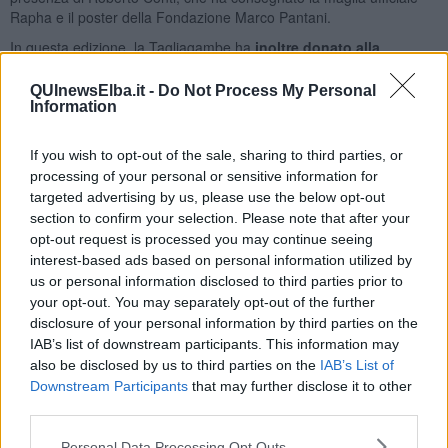
Rapha e il poster della Fondazione Marco Pantani.
In questa edizione, la Tagliagambe ha
inoltre donato alla
Fondazione un’opera dell’artista elbano Luca Polesi: una
riproduzione della bicicletta con cui Marco Pantani conquistò
QUInewsElba.it -
Do Not Process My Personal
Giro d’Italia e Tour de France, nei colori storici della
Information
Mercatone Uno
. Un gesto simbolico per rafforzare il legame tra la
manifestazione, l’Isola d’Elba e il ricordo del “Pirata”.
If you wish to opt-out of the sale, sharing to third parties, or
"Grazie alla Fondazione Marco Pantani e a Roberto Conti per aver
processing of your personal or sensitive information for
condiviso con noi questa giornata così speciale", scrivono gli
targeted advertising by us, please use the below opt-out
organizzatori.
section to confirm your selection. Please note that after your
opt-out request is processed you may continue seeing
La mascotte 2027 ha un volto: quello di Giulia
interest-based ads based on personal information utilized by
Tra gli applausi anche il momento dedicato a Giulia, vincitrice del
us or personal information disclosed to third parties prior to
concorso “Disegna la mascotte”. Il suo riccio in bicicletta diventerà
your opt-out. You may separately opt-out of the further
la mascotte ufficiale della Tagliagambe 2027. Un riconoscimento
disclosure of your personal information by third parties on the
condiviso con tutti i bambini che hanno partecipato con creatività ed
IAB’s list of downstream participants. This information may
entusiasmo.
also be disclosed by us to third parties on the
IAB’s List of
"Un ringraziamento alle istituzioni, ai Comuni, alla Provincia, ai Vigili
Downstream Participants
that may further disclose it to other
di Marciana e Marciana Marina e a tutti gli enti che hanno reso
third parties.
possibile la manifestazione. Un ringraziamento va a tutti gli sponsor
e sostenitori che hanno creduto nel ritorno della Tagliagambe e
Personal Data Processing Opt Outs