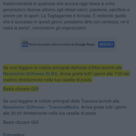
trasformandola in qualcosa che ancora oggi riesce a unire
generazioni diverse attorno agli stessi valori: passione, sacrificio e
amore per lo sport. La Tagliagambe è tornata. E vedendo quello
che è successo in questi giorni, possiamo dirlo con certezza: ne è
valsa la pena", concludono gli organizzatori.
Se vuoi leggere le notizie principali dell'isola d'Elba iscriviti alla
Newsletter QUInews ELBA.
Arriva gratis tutti i giorni alle 7:00 del
mattino direttamente nella tua casella di posta.
Basta cliccare
QUI
Se vuoi leggere le notizie principali della Toscana iscriviti alla
Newsletter QUInews - ToscanaMedia.
Arriva gratis tutti i giorni
alle 20:00 direttamente nella tua casella di posta.
Basta cliccare
QUI
Fotogallery