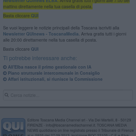
Newsletter QUInews ELBA.
Arriva gratis tutti i giorni alle 7:00 del
mattino direttamente nella tua casella di posta.
Basta cliccare
QUI
Se vuoi leggere le notizie principali della Toscana iscriviti alla
Newsletter QUInews - ToscanaMedia.
Arriva gratis tutti i giorni
alle 20:00 direttamente nella tua casella di posta.
Basta cliccare
QUI
Ti potrebbe interessare anche:
All'Elba nasce il primo gestionale con IA
Piano strutturale intercomunale in Consiglio
Affari istituzionali, si riunisce la Commissione
Editore Toscana Media Channel srl - Via Dei Martelli, 8 - 50129
FIRENZE - info@toscanamediachannel.it. TOSCANA MEDIA
NEWS quotidiano on line registrato presso il Tribunale di Firenze
al n. 5935 del 27.09.2013. Iscrizione ROC 22105 - C.F. e P.Iva