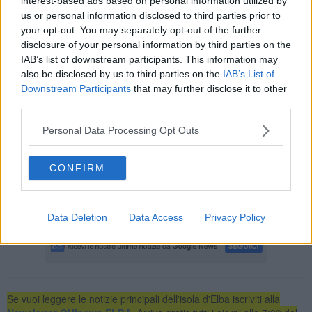
interest-based ads based on personal information utilized by
di una nuova strada di accesso al cantiere che aveva “spostato” il
us or personal information disclosed to third parties prior to
sentiero 181. A diffondere il caso è stato
Green Report
, il
your opt-out. You may separately opt-out of the further
quotidiano dell'ecologia e dell'economia sostenibile.
disclosure of your personal information by third parties on the
IAB’s list of downstream participants. This information may
also be disclosed by us to third parties on the
IAB’s List of
Downstream Participants
that may further disclose it to other
Nelle scorse settimane Legambiente Arcipelago Toscano aveva
third parties.
ricevuto diverse segnalazioni da cittadini ed escursionisti. Nel
frattempo GIP e i Carabinieri forestali hanno provveduto con il
Personal Data Processing Opt Outs
sequestro.
Il cartello di cantiere o lavori riporta una variante concessa nel 2023
CONFIRM
per la “Demolizione e trasferimento volumi a uso abitazione”. Attesi
chiarimenti anche da parte dell'Amministrazione comunale e il
relativo ufficio tecnico.
Data Deletion
Data Access
Privacy Policy
Se vuoi leggere le notizie principali dell'isola d'Elba iscriviti alla