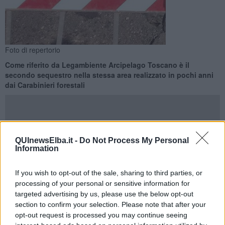
Foto di repertorio
Come riferito da Legambiente Arcipelago Toscano è il
secondo sequestro nella stessa area realizzato in pochi anni
dai Carabinieri forestali
QUInewsElba.it -
Do Not Process My Personal
MARCIANA MARINA —
Il nucleo Parco Marciana Marina della
Information
Regione Carabinieri forestali Toscana ha messo
sotto sequestro
penale preventivo un cantiere e l’intera area adiacente in
If you wish to opt-out of the sale, sharing to third parties, or
località San Giovanni a Marciana Marina
, lungo l’antico sentiero
processing of your personal or sensitive information for
181 che porta sulla collina dello Zuffale, più conosciuta come
targeted advertising by us, please use the below opt-out
Solfale, e in località Lavacchio.
section to confirm your selection. Please note that after your
Un sequestro nella stessa area era già stato realizzato dai
opt-out request is processed you may continue seeing
Carabinieri forestali qualche anno fa, in occasione della costruzione