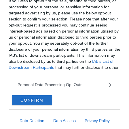
primo Marzo.
If you wish to opt-out of the sale, sharing to third parties, or
processing of your personal or sensitive information for
Il deputato Pd Toscano ha evidenziato il cortocircuito tra l'iniziativa
targeted advertising by us, please use the below opt-out
in programma e gli effetti della Legge Montagna che ha finito per
section to confirm your selection. Please note that after your
depennare completamente la provincia di Livorno e quella di
opt-out request is processed you may continue seeing
Pisa,
con la sola eccezione di Castelnuovo Val di Cecina.
interest-based ads based on personal information utilized by
us or personal information disclosed to third parties prior to
your opt-out. You may separately opt-out of the further
disclosure of your personal information by third parties on the
"E’ francamente surreale che il partito della premier Giorgia Meloni
IAB’s list of downstream participants. This information may
e di maggioranza relativa dell’esecutivo tenti di celebrare un vero e
also be disclosed by us to third parties on the
IAB’s List of
proprio inganno a discapito dei territori marginali. - ha proseguito -
Downstream Participants
that may further disclose it to other
Soltanto in Toscana sono stati tagliati 39 comuni montani.
third parties.
Non si può parlare di attenzione e rispetto per la montagna e poi
adottare criteri che si basano quasi esclusivamente su altitudine e
Personal Data Processing Opt Outs
pendenza. La kermesse di Fdi arriva poi a poche ore dal voto in
Parlamento del Milleproroghe in cui la destra ha affossato ogni
proposta di revisione dei parametri. L’Appennino ha bisogno di
CONFIRM
politiche strutturali, non di false operazioni di immagine”, ha
concluso.
Nella Regione Toscana restano montani 113 comuni su quasi
Data Deletion
Data Access
Privacy Policy
200,
tra montani e parzialmente montani, un danno per quei