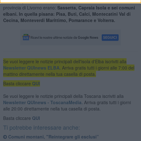
territori e per chi li abita. Finora i comuni classificati montani nella
provincia di Livorno erano:
Sassetta, Capraia Isola e sei comuni
elbani. In quella pisana: Pisa, Buti, Calci, Montecatini Val di
Cecina, Monteverdi Marittimo, Pomarance e Volterra.
Se vuoi leggere le notizie principali dell'isola d'Elba iscriviti alla
Newsletter QUInews ELBA.
Arriva gratis tutti i giorni alle 7:00 del
mattino direttamente nella tua casella di posta.
Basta cliccare
QUI
Se vuoi leggere le notizie principali della Toscana iscriviti alla
Newsletter QUInews - ToscanaMedia.
Arriva gratis tutti i giorni
alle 20:00 direttamente nella tua casella di posta.
Basta cliccare
QUI
Ti potrebbe interessare anche:
Comuni montani, "Reintegrare gli esclusi”