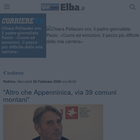
"
Chiara Pellacani oro,
il padre-giornalista
Paolo: «Cuore ed
emozioni, il pezzo
più difficile della mia
carriera»
Indietro
,
Mercoledì
ore 06:00
Politica
25 Febbraio 2026
"Altro che Appenninica, via 39 comuni
montani"