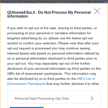
Come si può limitare il fenomeno e ostacolarne la diffusione?
QUInewsElba.it -
Do Not Process My Personal
Information
"Il miglior rimedio resta la prevenzione, ovvero l’eliminazione di quei
If you wish to opt-out of the sale, sharing to third parties, or
fattori che permettono lo sviluppo dell’insetto, vettore di malattie
infettive nocive per la salute dell’uomo – sottolinea
Valeria
processing of your personal or sensitive information for
Paradiso, responsabile ufficio tecnico Anticimex Italia
- Per
targeted advertising by us, please use the below opt-out
tenere lontano le zanzare sono sufficienti piccoli accorgimenti
section to confirm your selection. Please note that after your
pratici, come svuotare i sottovasi delle piante ed evitare i ristagni di
opt-out request is processed you may continue seeing
acqua, o adottare sistemi di disinfestazione automatica”.
interest-based ads based on personal information utilized by
us or personal information disclosed to third parties prior to
Cosa ci aspetta nelle prossime settimane?
your opt-out. You may separately opt-out of the further
“Il mese di luglio 2016 mostrerà un andamento climatico non molto
disclosure of your personal information by third parties on the
diverso da quello che ha già caratterizzato giugno. Si registreranno
IAB’s list of downstream participants. This information may
quasi ovunque precipitazioni inferiori alla media stagionale fatta
also be disclosed by us to third parties on the
IAB’s List of
eccezione per le isole maggiori e per le zone Alpine, dove si
Downstream Participants
that may further disclose it to other
verificheranno rovesci lievemente sopra alla media degli anni
third parties.
passati. Il particolare andamento climatico dell’ultimo mese ha
favorito il proliferare della zanzara comune e per il mese di luglio si
Personal Data Processing Opt Outs
prevede anche una netta crescita della popolazione di zanzara
tigre, seppure in zone ben delimitate” dichiara
Claudio Venturelli
,