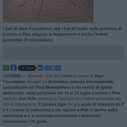
I dati di Vape Foundation: dal 14 al 20 luglio nelle province di
Livorno e Pisa salgono le temperature e anche l'indice
potenziale di infestazione
LIVORNO —
Secondo i dati del bollettino meteo di
Vape
Foundation
divulgati da
Anticimex, azienda internazionale
specializzata nel Pest Management e nei servizi di igiene
ambientale
,
nella settimana dal 14 al 20 luglio
Livorno
e
Pisa
saranno
due delle
province in Toscana con l’indice potenziale più
alto di infestazione di
zanzara tigre. I
n una
scala di intensità da 0
a 4 Livorno si collocherà a tre, mentre a Pisa il rischio salirà
addirittura a 4, e contemporaneamente i termostati
toccheranno i 31 gradi.