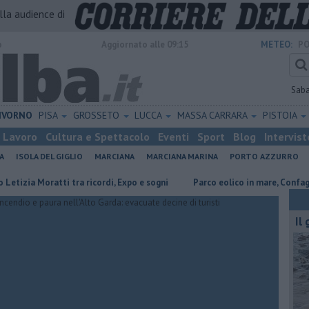
alla audience di
o
Aggiornato alle 09:15
METEO:
PO
Sab
IVORNO
PISA
GROSSETO
LUCCA
MASSA CARRARA
PISTOIA
Lavoro
Cultura e Spettacolo
Eventi
Sport
Blog
Intervist
A
ISOLA DEL GIGLIO
MARCIANA
MARCIANA MARINA
PORTO AZZURRO
 Moratti tra ricordi, Expo e sogni
Parco eolico in mare, Confagricoltura
Il