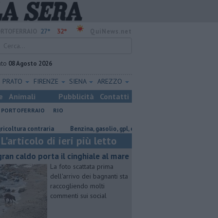
27°
32°
RTOFERRAIO
QuiNews.net
ato
08 Agosto 2026
PRATO
FIRENZE
SIENA
AREZZO
e
Animali
Pubblicità
Contatti
PORTOFERRAIO
RIO
 contraria
​Benzina, gasolio, gpl, ecco dove risparmiare
Porto Piom
L'articolo di ieri più letto
 gran caldo porta il cinghiale al mare
La foto scattata prima
dell'arrivo dei bagnanti sta
raccogliendo molti
commenti sui social