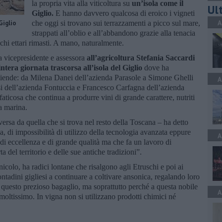
la propria vita alla viticoltura su
un’isola come il
Ult
Giglio.
E hanno davvero qualcosa di eroico i vigneti
A
Giglio
che oggi si trovano sui terrazzamenti a picco sul mare,
strappati all’oblio e all’abbandono grazie alla tenacia
chi ettari rimasti. A mano, naturalmente.
a vicepresidente e assessora
all’agricoltura Stefania Saccardi
ntera giornata trascorsa all’isola del Giglio
dove ha
o aziende: da Milena Danei dell’azienda Parasole a Simone Ghelli
A
si dell’azienda Fontuccia e Francesco Carfagna dell’azienda
faticosa che continua a produrre vini di grande carattere, nutriti
za marina.
ersa da quella che si trova nel resto della Toscana – ha detto
ica, di impossibilità di utilizzo della tecnologia avanzata eppure
A
 di eccellenza e di grande qualità ma che fa un lavoro di
 del territorio e delle sue antiche tradizioni”.
inicolo, ha radici lontane che risalgono agli Etruschi e poi ai
tadini gigliesi a continuare a coltivare ansonica, regalando loro
 questo prezioso bagaglio, ma soprattutto perché a questa nobile
A
moltissimo. In vigna non si utilizzano prodotti chimici né