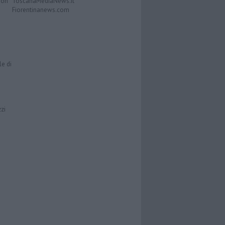
Don
ToscanaMediaNews.it
Fiorentinanews.com
le di
zzi