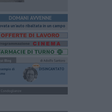
DOMANI AVVENNE
ovata un'auto ribaltata in un campo
ui Blog
di Adolfo Santoro
DISINCANTATO
esempio di
ismo
Condoglianze