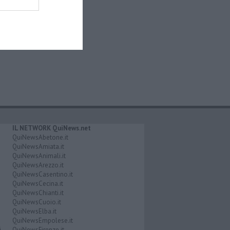
IL NETWORK QuiNews.net
QuiNewsAbetone.it
QuiNewsAmiata.it
QuiNewsAnimali.it
QuiNewsArezzo.it
QuiNewsCasentino.it
QuiNewsCecina.it
QuiNewsChianti.it
QuiNewsCuoio.it
QuiNewsElba.it
QuiNewsEmpolese.it
i
QuiNewsFirenze.it