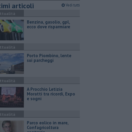
imi articoli
Vedi tutti
ttualità
​Benzina, gasolio, gpl,
ecco dove risparmiare
ttualità
Porto Piombino, lente
sui parcheggi
ttualità
A Procchio Letizia
Moratti tra ricordi, Expo
e sogni
ttualità
Parco eolico in mare,
Confagricoltura