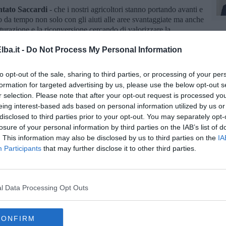
ntato Saccardi
- che i nostri agricoltori stanno portando avanti e
 da tempo non solo con gli aiuti alle aree svantaggiate ma anche
turazione e la riconversione cercando di valorizzare la
premialità che possano consentire anche a chi ha pochissimi ettari
 riuscire a mantenere questi presidi che sono importanti non solo
ba.it -
Do Not Process My Personal Information
erritorio, per la conservazione dei suoi valori, delle sue tradizioni
to opt-out of the sale, sharing to third parties, or processing of your per
formation for targeted advertising by us, please use the below opt-out s
r selection. Please note that after your opt-out request is processed y
eing interest-based ads based on personal information utilized by us or
disclosed to third parties prior to your opt-out. You may separately opt-
losure of your personal information by third parties on the IAB’s list of
la d'Elba iscriviti alla
Newsletter QUInews ELBA.
Arriva
. This information may also be disclosed by us to third parties on the
IA
ettamente nella tua casella di posta.
Participants
that may further disclose it to other third parties.
oscana iscriviti alla
Newsletter QUInews - ToscanaMedia.
l Data Processing Opt Outs
amente nella tua casella di posta.
CONFIRM