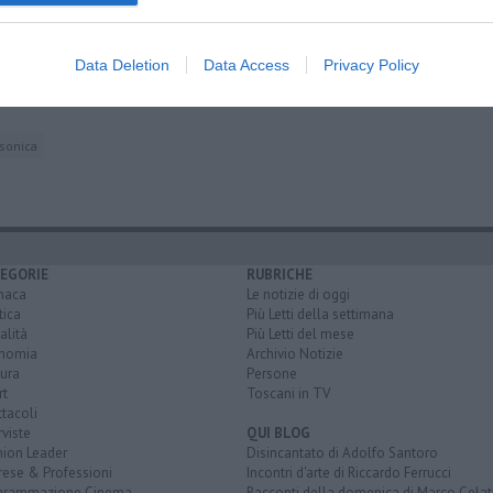
ione
Data Deletion
Data Access
Privacy Policy
cole
le
sonica
EGORIE
RUBRICHE
naca
Le notizie di oggi
tica
Più Letti della settimana
alità
Più Letti del mese
nomia
Archivio Notizie
ura
Persone
rt
Toscani in TV
tacoli
rviste
QUI BLOG
nion Leader
Disincantato di Adolfo Santoro
rese & Professioni
Incontri d'arte di Riccardo Ferrucci
grammazione Cinema
Racconti della domenica di Marco Celat