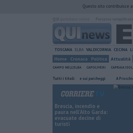
Questo sito contribuisce 
QUI
quotidiano online.
Percorso semplificat
TOSCANA
ELBA
VALDICORNIA
CECINA
L
Home
Cronaca
Politica
Attualità
CAMPO NELL'ELBA
CAPOLIVERI
CAPRAIA ISOL
isparmiare
Porto Piombino, lente sui parcheggi
Tutti i titoli:
A Procchio Letizia
Brescia, incendio e
paura nell'Alto Garda:
evacuate decine di
turisti