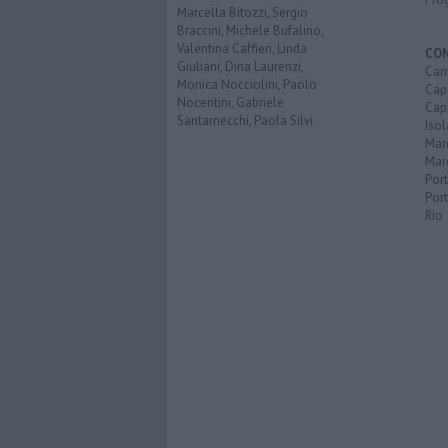
Marcella Bitozzi, Sergio
Braccini, Michele Bufalino,
Valentina Caffieri, Linda
CO
Giuliani, Dina Laurenzi,
Cam
Monica Nocciolini, Paolo
Capo
Nocentini, Gabriele
Capr
Santarnecchi, Paola Silvi.
Isol
Mar
Mar
Por
Port
Rio