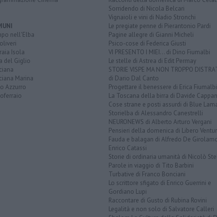
Sorridendo di Nicola Belcari
Vignaioli e vini di Nadio Stronchi
MUNI
Le pregiate penne di Pierantonio Pardi
po nell'Elba
Pagine allegre di Gianni Micheli
liveri
Psico-cose di Federica Giusti
aia Isola
VI PRESENTO I MIEI... di Dino Fiumalbi
a del Giglio
Le stelle di Astrea di Edit Permay
ciana
STORIE VISPE MA NON TROPPO DISTR
ciana Marina
di Dario Dal Canto
to Azzurro
Progettare il benessere di Erica Fiumalbi
oferraio
La Toscana della birra di Davide Cappan
Cose strane e posti assurdi di Blue Lam
Storielba di Alessandro Canestrelli
NEURONEWS di Alberto Arturo Vergani
Pensieri della domenica di Libero Ventur
Fauda e balagan di Alfredo De Girolam
Enrico Catassi
Storie di ordinaria umanità di Nicolò Ste
Parole in viaggio di Tito Barbini
Turbative di Franco Bonciani
Lo scrittore sfigato di Enrico Guerrini e
Gordiano Lupi
Raccontare di Gusto di Rubina Rovini
Legalità e non solo di Salvatore Calleri