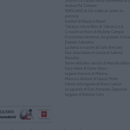
Shalom La Cultura della Solidarietà di 
Andrea Pio Cristiani
VERSI-AMO di Chi mette al centro la
persona
Eureka! di Nausica Manzi
Tabasco senza filtro di Tabasco n.6
Ci vuole un fisico di Michele Campisi
Economia e territorio, da globale a loca
Daniele Salvadori
La dama a scacchi di Carlo Belciani
Due chiacchiere in cucina di Sabrina
Rossello
Storie dell'altro secolo di Marcella Bito
Easy ridere di Dario Greco
Legami d'amore di Malena ...
Musica e dintorni di Fausto Pirìto
Parole milonguere di Maria Caruso
Lo sguardo di Don Armando Zappolini
Leggere di Roberto Cerri