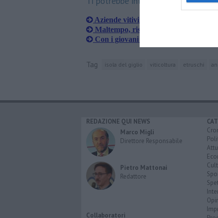
Ti potrebbe interessare anche:
Aziende vitivinicole, risorse dalla Reg
Maltempo, ristori per le imprese agri
Con i giovani 21 nuove startup agrico
Tag
isola del giglio
viticoltura
etruschi
an
REDAZIONE QUI NEWS
CAT
Cro
Marco Migli
Poli
Direttore Responsabile
Attu
Eco
Cult
Pietro Mattonai
Spo
Redattore
Spet
Inte
Opi
Imp
Collaboratori
Pro