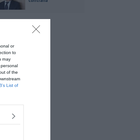
contraria
sonal or
ection to
ou may
 personal
out of the
 downstream
B’s List of