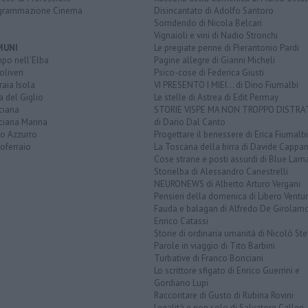
grammazione Cinema
Disincantato di Adolfo Santoro
Sorridendo di Nicola Belcari
Vignaioli e vini di Nadio Stronchi
MUNI
Le pregiate penne di Pierantonio Pardi
po nell'Elba
Pagine allegre di Gianni Micheli
liveri
Psico-cose di Federica Giusti
aia Isola
VI PRESENTO I MIEI... di Dino Fiumalbi
a del Giglio
Le stelle di Astrea di Edit Permay
ciana
STORIE VISPE MA NON TROPPO DISTR
ciana Marina
di Dario Dal Canto
to Azzurro
Progettare il benessere di Erica Fiumalbi
oferraio
La Toscana della birra di Davide Cappan
Cose strane e posti assurdi di Blue Lam
Storielba di Alessandro Canestrelli
NEURONEWS di Alberto Arturo Vergani
Pensieri della domenica di Libero Ventur
Fauda e balagan di Alfredo De Girolam
Enrico Catassi
Storie di ordinaria umanità di Nicolò Ste
Parole in viaggio di Tito Barbini
Turbative di Franco Bonciani
Lo scrittore sfigato di Enrico Guerrini e
Gordiano Lupi
Raccontare di Gusto di Rubina Rovini
Legalità e non solo di Salvatore Calleri