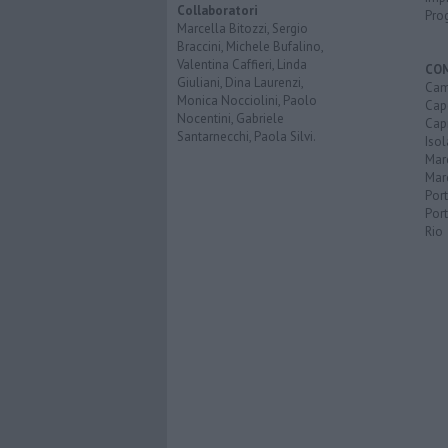
Collaboratori
Pro
Marcella Bitozzi, Sergio
Braccini, Michele Bufalino,
Valentina Caffieri, Linda
CO
Giuliani, Dina Laurenzi,
Cam
Monica Nocciolini, Paolo
Capo
Nocentini, Gabriele
Capr
Santarnecchi, Paola Silvi.
Isol
Mar
Mar
Por
Port
Rio