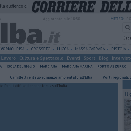
alla audience di
o
Aggiornato alle 18:30
METEO:
PO
Sab
IVORNO
PISA
GROSSETO
LUCCA
MASSA CARRARA
PISTOIA
Lavoro
Cultura e Spettacolo
Eventi
Sport
Blog
Intervist
A
ISOLA DEL GIGLIO
MARCIANA
MARCIANA MARINA
PORTO AZZURRO
illetti e il suo romanzo ambientato all'Elba
Porti regionali, piano tri
Il