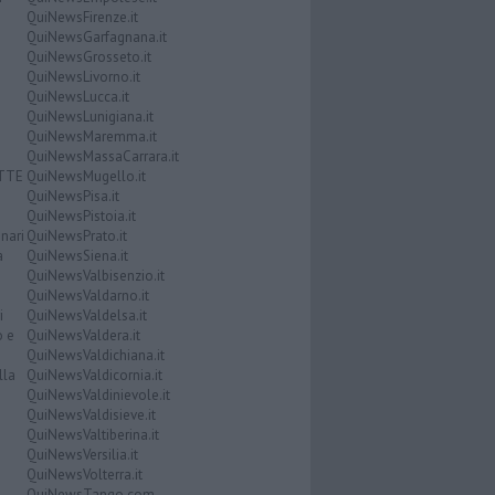
QuiNewsFirenze.it
QuiNewsGarfagnana.it
QuiNewsGrosseto.it
QuiNewsLivorno.it
QuiNewsLucca.it
QuiNewsLunigiana.it
QuiNewsMaremma.it
QuiNewsMassaCarrara.it
ATTE
QuiNewsMugello.it
QuiNewsPisa.it
QuiNewsPistoia.it
nari
QuiNewsPrato.it
a
QuiNewsSiena.it
QuiNewsValbisenzio.it
QuiNewsValdarno.it
i
QuiNewsValdelsa.it
o e
QuiNewsValdera.it
QuiNewsValdichiana.it
lla
QuiNewsValdicornia.it
QuiNewsValdinievole.it
QuiNewsValdisieve.it
QuiNewsValtiberina.it
QuiNewsVersilia.it
QuiNewsVolterra.it
QuiNewsTango.com