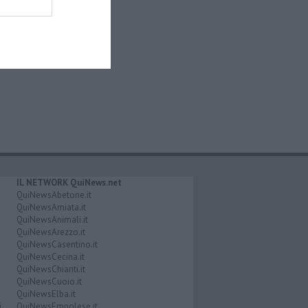
IL NETWORK QuiNews.net
QuiNewsAbetone.it
QuiNewsAmiata.it
QuiNewsAnimali.it
QuiNewsArezzo.it
QuiNewsCasentino.it
QuiNewsCecina.it
QuiNewsChianti.it
QuiNewsCuoio.it
QuiNewsElba.it
i
QuiNewsEmpolese.it