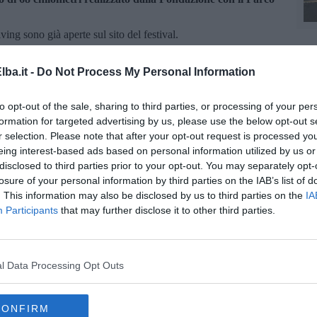
diving sono già aperte sul sito del festival.
enota tramite
oscano.info/Public/Web/servizi/prenotazione/233/true
ba.it -
Do Not Process My Personal Information
leto sono disponibili su www.seaessence.eu.
to opt-out of the sale, sharing to third parties, or processing of your per
formation for targeted advertising by us, please use the below opt-out s
r selection. Please note that after your opt-out request is processed y
eing interest-based ads based on personal information utilized by us or
disclosed to third parties prior to your opt-out. You may separately opt-
losure of your personal information by third parties on the IAB’s list of
la d'Elba iscriviti alla
Newsletter QUInews ELBA.
Arriva
. This information may also be disclosed by us to third parties on the
IA
ettamente nella tua casella di posta.
Participants
that may further disclose it to other third parties.
oscana iscriviti alla
Newsletter QUInews - ToscanaMedia.
amente nella tua casella di posta.
l Data Processing Opt Outs
CONFIRM