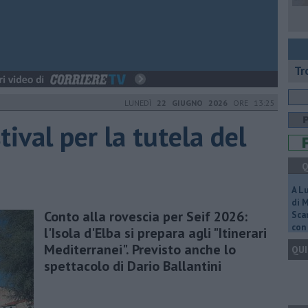
Tr
LUNEDÌ
22 GIUGNO 2026
ORE 13:25
stival per la tutela del
Q
A L
di 
Conto alla rovescia per Seif 2026:
Scar
con 
l'Isola d'Elba si prepara agli "Itinerari
Mediterranei". Previsto anche lo
QUI
spettacolo di Dario Ballantini