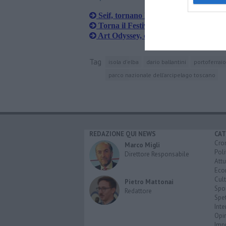
Seif, tornano le esperienze gratuite
Torna il Festival Seif per la tutela de
Art Odyssey, così si valorizza l'arcipe
Tag
isola d'elba
dario ballantini
portoferraio
parco nazionale dell'arcipelago toscano
REDAZIONE QUI NEWS
CAT
Cro
Marco Migli
Poli
Direttore Responsabile
Attu
Eco
Cult
Pietro Mattonai
Spo
Redattore
Spet
Inte
Opi
Imp