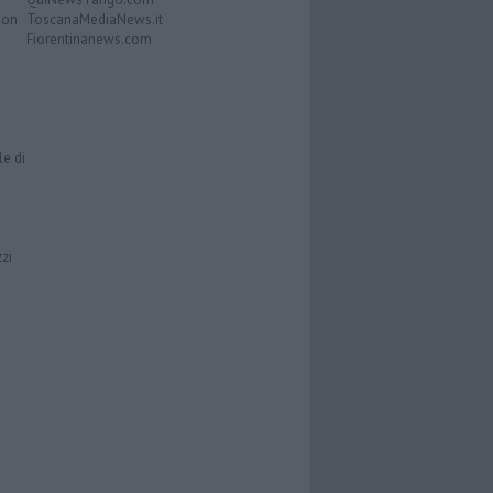
Don
ToscanaMediaNews.it
Fiorentinanews.com
le di
zzi