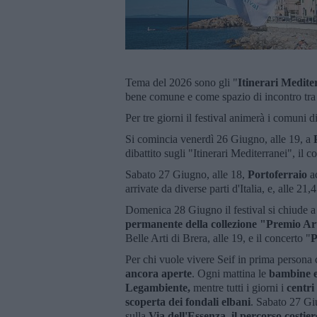
Tema del 2026 sono gli "
Itinerari Medite
bene comune e come spazio di incontro tra 
Per tre giorni il festival animerà i comuni d
Si comincia venerdì 26 Giugno, alle 19, a
dibattito sugli "Itinerari Mediterranei", il
Sabato 27 Giugno, alle 18,
Portoferraio
ac
arrivate da diverse parti d'Italia, e, alle 21,
Domenica 28 Giugno il festival si chiude 
permanente della collezione "Premio Ar
Belle Arti di Brera, alle 19, e il concerto "
P
Per chi vuole vivere Seif in prima persona
ancora aperte
. Ogni mattina le
bambine e
Legambiente,
mentre tutti i giorni i
centri
scoperta dei fondali elbani
. Sabato 27 Giu
sulla
Via dell'Essenza, il percorso costie