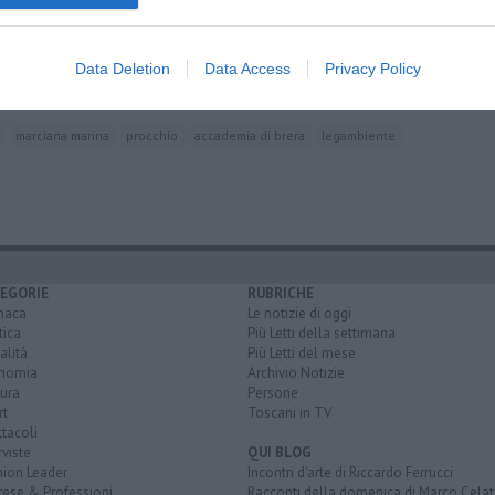
l mare
Data Deletion
Data Access
Privacy Policy
lago
marciana marina
procchio
accademia di brera
legambiente
EGORIE
RUBRICHE
naca
Le notizie di oggi
tica
Più Letti della settimana
alità
Più Letti del mese
nomia
Archivio Notizie
ura
Persone
rt
Toscani in TV
tacoli
rviste
QUI BLOG
nion Leader
Incontri d'arte di Riccardo Ferrucci
rese & Professioni
Racconti della domenica di Marco Celat