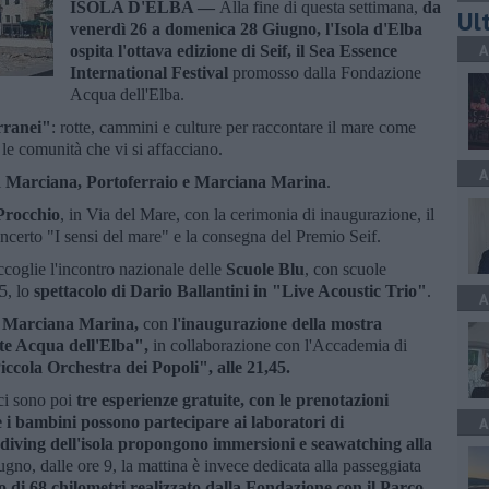
ISOLA D'ELBA —
Alla fine di questa settimana,
da
Ult
venerdì 26 a domenica 28 Giugno, l'Isola d'Elba
A
ospita l'ottava edizione di Seif, il Sea Essence
International Festival
promosso dalla Fondazione
Acqua dell'Elba.
rranei"
: rotte, cammini e culture per raccontare il mare come
le comunità che vi si affacciano.
A
i
Marciana, Portoferraio e Marciana Marina
.
Procchio
, in Via del Mare, con la cerimonia di inaugurazione, il
 concerto "I sensi del mare" e la consegna del Premio Seif.
coglie l'incontro nazionale delle
Scuole Blu
, con scuole
45, lo
spettacolo di Dario Ballantini in "Live Acoustic Trio"
.
A
a
Marciana Marina,
con
l'inaugurazione della mostra
te Acqua dell'Elba",
in collaborazione con l'Accademia di
iccola Orchestra dei Popoli", alle 21,45.
 ci sono poi
tre esperienze gratuite, con le prenotazioni
 i bambini possono partecipare ai laboratori di
A
 diving dell'isola propongono immersioni e seawatching alla
gno, dalle ore 9, la mattina è invece dedicata alla passeggiata
ro di 68 chilometri realizzato dalla Fondazione con il Parco