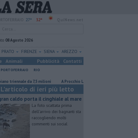
27°
32°
RTOFERRAIO
QuiNews.net
ato
08 Agosto 2026
PRATO
FIRENZE
SIENA
AREZZO
e
Animali
Pubblicità
Contatti
PORTOFERRAIO
RIO
ennale da 7,5 milioni
A Procchio Letizia Moratti tra ricordi, Expo e sogni
L'articolo di ieri più letto
 gran caldo porta il cinghiale al mare
La foto scattata prima
dell'arrivo dei bagnanti sta
raccogliendo molti
commenti sui social