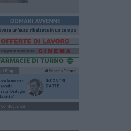
DOMANI AVVENNE
ovata un'auto ribaltata in un campo
ui Blog
di Riccardo Ferrucci
INCONTRI
ucca la mostra
D'ARTE
Marcello
selli “Dialoghi
la città"
Condoglianze