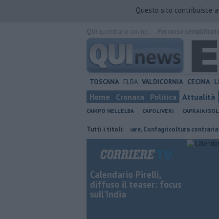
Questo sito contribuisce 
QUI
quotidiano online.
Percorso semplificat
TOSCANA
ELBA
VALDICORNIA
CECINA
L
Home
Cronaca
Politica
Attualità
CAMPO NELL'ELBA
CAPOLIVERI
CAPRAIA ISOL
, Expo e sogni
Parco eolico in mare, Confagricoltura contraria
Tutti i titoli:
Cam
Calendario Pirelli,
diffuso il teaser: focus
sull'India