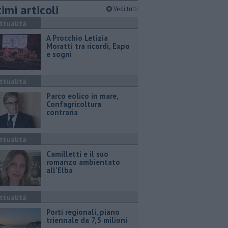
imi articoli
Vedi tutti
ttualità
A Procchio Letizia
Moratti tra ricordi, Expo
e sogni
ttualità
Parco eolico in mare,
Confagricoltura
contraria
ttualità
Camilletti e il suo
romanzo ambientato
all'Elba
ttualità
Porti regionali, piano
triennale da 7,5 milioni