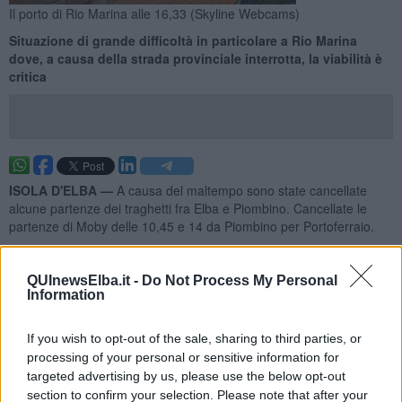
Il porto di Rio Marina alle 16,33 (Skyline Webcams)
Situazione di grande difficoltà in particolare a Rio Marina
dove, a causa della strada provinciale interrotta, la viabilità è
critica
ISOLA D'ELBA —
A causa del maltempo sono state cancellate
alcune partenze dei traghetti fra Elba e Piombino. Cancellate le
partenze di Moby delle 10,45 e 14 da Piombino per Portoferraio.
Nel pomeriggio sono state cancellate anche le partenze
dell'aliscafo di Toremar fra Portoferraii, Cavo e Piombino.
QUInewsElba.it -
Do Not Process My Personal
Information
If you wish to opt-out of the sale, sharing to third parties, or
Ma la situazione con più disagi riguarda la cancellazione del
processing of your personal or sensitive information for
traghetto da Rio Marina per Piombino delle 16,35 e della partenza
targeted advertising by us, please use the below opt-out
da Piombino per Rio Marina delle 17,50.
section to confirm your selection. Please note that after your