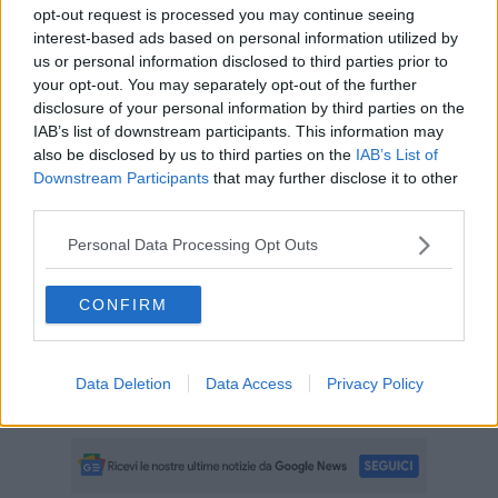
Infatti al momento proprio a Rio Marina, a causa di un cedimento, è
opt-out request is processed you may continue seeing
chiuso il tratto di strada provinciale 26 in entrata ed uscita dal
interest-based ads based on personal information utilized by
paese. Quindi il traffico delle auto è deviato sulla strada vicinale
us or personal information disclosed to third parties prior to
della Chiusa con semaforo a senso unico alternato, mentre i mezzi
your opt-out. You may separately opt-out of the further
più ingombranti devono transitare via Cavo attraverso la strada
disclosure of your personal information by third parties on the
provinciale 33 della Parata.
IAB’s list of downstream participants. This information may
also be disclosed by us to third parties on the
IAB’s List of
Alcune persone in partenza segnalano inoltre che le condizioni del
Downstream Participants
that may further disclose it to other
mare non appaiono tali, a Rio Marina, da giustificare lo stop del
third parties.
traghetto.
Resta però il fatto che chi deve partire o tornare oggi a Rio Marina,
Personal Data Processing Opt Outs
deve necessariamente prendere un traghetto per o da Portoferraio,
con mezzi propri perchè, a causa della strada interrotta, Rio Marina
al momento non è raggiunta dai bus, è costretto ad un percorso
CONFIRM
disagiato.
Una situazione, quella della strada chiusa, che sta mettendo in
gravi difficoltà i cittadini e per il cui ripristino ancora non si hanno
Data Deletion
Data Access
Privacy Policy
informazioni.