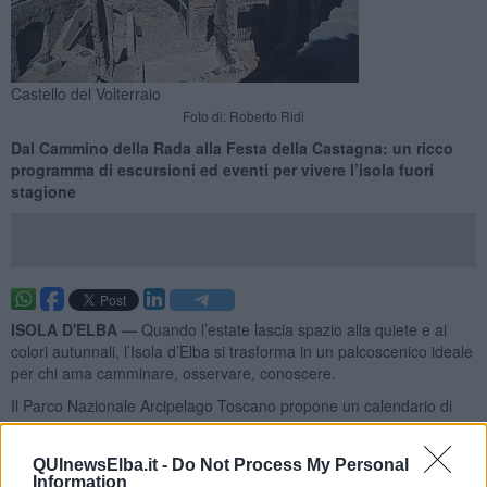
Castello del Volterraio
Foto di: Roberto Ridi
Dal Cammino della Rada alla Festa della Castagna: un ricco
programma di escursioni ed eventi per vivere l’isola fuori
stagione
ISOLA D'ELBA —
Quando l’estate lascia spazio alla quiete e ai
colori autunnali, l’Isola d’Elba si trasforma in un palcoscenico ideale
per chi ama camminare, osservare, conoscere.
Il Parco Nazionale Arcipelago Toscano propone un calendario di
attività da Settembre a Novembre che invita a scoprire l’isola
attraverso la lente della natura, della geologia e delle tradizioni
QUInewsElba.it -
Do Not Process My Personal
locali.
Information