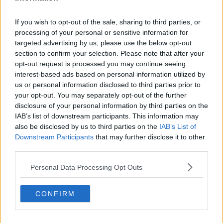
If you wish to opt-out of the sale, sharing to third parties, or
processing of your personal or sensitive information for
targeted advertising by us, please use the below opt-out
Si comincia
domenica 21 Settembre con Il Cammino della Rada,
section to confirm your selection. Please note that after your
una passeggiata lenta e accessibile a tutti in occasione della
opt-out request is processed you may continue seeing
Giornata Mondiale senza Auto, dal bacino termale di San Giovanni
interest-based ads based on personal information utilized by
fino alla Villa delle Grotte.
us or personal information disclosed to third parties prior to
Domenica 28 Settembre, protagonista sarà invece il
Monte
your opt-out. You may separately opt-out of the further
Volterraio,
dove il geologo Giulio Colombo accompagnerà i
disclosure of your personal information by third parties on the
partecipanti alla scoperta dei resti dell’antico oceano della Tetide e
IAB’s list of downstream participants. This information may
della fortezza che domina Portoferraio.
also be disclosed by us to third parties on the
IAB’s List of
Downstream Participants
that may further disclose it to other
Ottobre sarà un mese dedicato alla scienza partecipata e alla
third parties.
geodiversità: dal Bioblitz alla Palude di Mola, sabato 4 Ottobre, al
percorso geo-mineralogico del Mum e Grotta d’Oggi, domenica 5
Personal Data Processing Opt Outs
Ottobre, fino al Trekking delle Pietre Rosse, sabato 11 Ottobre, per
la “Settimana del Pianeta Terra”, e al Tarta-aperitivo per celebrare
CONFIRM
la stagione delle tartarughe marine, domenica 12 Ottobre.
L’autunno porta con sé anche i sapori della terra: domenica 19
Ottobre a Marciana e domenica 26 Ottobre a Poggio si celebrerà la