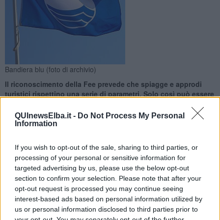
Bandiera blu (foto di archivio)
Il riconoscimento della Fee prevede che spiagge e approdi
turistici rispettino una serie di parametri. Solo così può essere
assegnata la bandiera blu
QUInewsElba.it -
Do Not Process My Personal
Information
If you wish to opt-out of the sale, sharing to third parties, or
processing of your personal or sensitive information for
ISOLA D'ELBA —
All'isola d'Elba sono due i Comuni che anche per
targeted advertising by us, please use the below opt-out
il 2023 hanno visto riconosciuta la bandiera blu della Fee per
section to confirm your selection. Please note that after your
spiagge e approdi turistici.
opt-out request is processed you may continue seeing
interest-based ads based on personal information utilized by
Per spiagge a approdo turistico la bandiera blu è stata assegnata
us or personal information disclosed to third parties prior to
nuovamente al Comune di Marciana Marina.
your opt-out. You may separately opt-out of the further