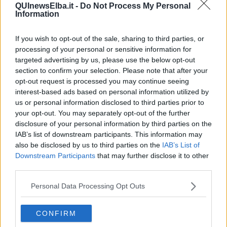
valorizzazione del territorio, accomunati dalla necessità di far
QUInewsElba.it -
Do Not Process My Personal
diventare i “luoghi” eccellenze da far conoscere nella loro specificità
Information
territoriale, uno strumento molto utile alla comunicazione territoriale
ed ambientale
If you wish to opt-out of the sale, sharing to third parties, or
processing of your personal or sensitive information for
targeted advertising by us, please use the below opt-out
section to confirm your selection. Please note that after your
Nel libro scritto da
Sara La Rosa
, giornalista ed esperta di
opt-out request is processed you may continue seeing
comunicazione istituzionale,
viene portato come caso da
interest-based ads based on personal information utilized by
studiare l’esperienza del Festival dei Bambini di Sant’Ilario,
la
us or personal information disclosed to third parties prior to
manifestazione ideata dalla elbana
Michela Gargiulo
con
your opt-out. You may separately opt-out of the further
l’Associazione “Elba, l’isola che c’è” e sostenuta da PNAT, Comune
disclosure of your personal information by third parties on the
di Campo nell'Elba e Regione Toscana:
un esempio, secondo
IAB’s list of downstream participants. This information may
l’autrice, di creazione di un nuovo “codice” comunicativo
also be disclosed by us to third parties on the
IAB’s List of
attraverso il gioco
.
Downstream Participants
that may further disclose it to other
“Il Festival ha trasformato il borgo in una località “viva” a misura di
third parties.
bimbo - dice La Rosa - facendo scoprire ai bambini digitali nativi
abituati al gioco via web, i giochi antichi rimasti conservati nella
Personal Data Processing Opt Outs
memoria dei nonni”.
Potremmo dire un modello di evento da
tenere in considerazione nelle strategie di promozione del
CONFIRM
territorio.