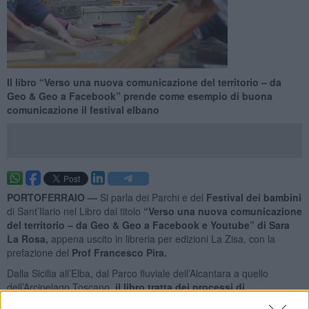
Il libro “Verso una nuova comunicazione del territorio – da
Geo & Geo a Facebook” prende come esempio di buona
comunicazione il festival elbano
PORTOFERRAIO —
Si parla dei Parchi e del
Festival dei bambini
di Sant’Ilario nel Libro dal titolo
“Verso una nuova comunicazione
del territorio – da Geo & Geo a Facebook e Youtube”
di Sara
La Rosa,
appena uscito in libreria per edizioni La Zisa, con la
prefazione del
Prof Francesco Pira.
Dalla Sicilia all’Elba, dal Parco fluviale dell’Alcantara a quello
dell’Arcipelago Toscano,
il libro tratta dei processi di
comunicazione istituzionale dei Parchi
e degli enti finalizzati alla