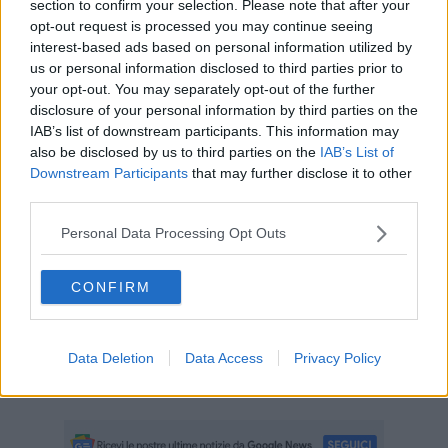
section to confirm your selection. Please note that after your
al 2014 e riportano notizie di decessi che in nessun caso sono stati
opt-out request is processed you may continue seeing
correlati alla somministrazione dei vaccini, come è emerso dagli
interest-based ads based on personal information utilized by
approfondimenti scientifici condotti in seguito dalle autorità
us or personal information disclosed to third parties prior to
nazionali ed europee".
your opt-out. You may separately opt-out of the further
disclosure of your personal information by third parties on the
"Si tratta dunque - chiarisce ancora Aifa - di una notizia fuorviante,
IAB’s list of downstream participants. This information may
che rischia di arrecare danno alla campagna di vaccinazione
also be disclosed by us to third parties on the
IAB’s List of
antinfluenzale in corso. Aifa ribadisce l'importanza di vaccinarsi
Downstream Participants
that may further disclose it to other
contro l'influenza stagionale, in particolare per le categorie più a
third parties.
rischio (soprattutto anziani e persone di tutte le età con patologie di
base che aumentano il rischio di complicanze in corso d'influenza),
Personal Data Processing Opt Outs
e di non lasciarsi condizionare da false notizie circolanti in rete".
CONFIRM
La Regione Toscana riprende e rilancia l'invito di Aifa a ignorare
queste bufale e a vaccinarsi. Ad oggi, il servizio di farmacovigilanza
Data Deletion
Data Access
Privacy Policy
della Regione non ha ricevuto alcuna segnalazione di eventi
avversi da vaccino, né tanto meno di decessi.