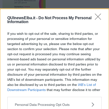
QUInewsElba.it -
Do Not Process My Personal
Information
E si festeggia il Carnevale
If you wish to opt-out of the sale, sharing to third parties, or
processing of your personal or sensitive information for
targeted advertising by us, please use the below opt-out
section to confirm your selection. Please note that after your
opt-out request is processed you may continue seeing
interest-based ads based on personal information utilized by
PORTOFERRAIO —
Giovedì grasso a Portoferraio. Il 27 febbraio
us or personal information disclosed to third parties prior to
festa in piazza nel capoluogo elbano organizzata dall'associazione
your opt-out. You may separately opt-out of the further
Pro Loco Portoferraiese.
disclosure of your personal information by third parties on the
IAB’s list of downstream participants. This information may
Animazione per bambini e molto altro per il Carnevale nella città
also be disclosed by us to third parties on the
IAB’s List of
elbana. E si va avanti con tante manifestazioni fino al 4 marzo.
Downstream Participants
that may further disclose it to other
third parties.
Personal Data Processing Opt Outs