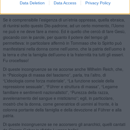
Data Deletion
Data Access
Privacy Policy
“diluvio”, (7) il razzismo verso i discendenti di Cam, i Neri, che
devono essere schiavi dei bianchi.
Se è comprensibile l’esigenza di un’etnia oppressa, quella ebraica,
di riunirsi sotto questo Dio-padrone, ad un certo momento, l’Uomo
ne può e ne deve fare a meno. Ed è quello che cercò di fare Gesù,
giocando con le parole, per quanto il potere del tempo gli
permetteva: in particolare affermò in Tommaso che lo Spirito può
manifestarsi nella donna come nell’uomo, che la patria dell’uomo è
la terra e che la famiglia dell’uomo è la fraternità tra tutti gli esseri.
Fu crocefisso!
Di queste incongruenze se ne accorse anche Wilhelm Reich, che,
in “Psicologia di massa del fascismo”, parla, tra l’altro, di
“L’ideologia come forza materiale”, “La funzione sociale della
repressione sessuale”, “Führer e struttura di massa”, “Legame
familiare e sentimenti nazionalistici”, “Purezza della razza,
avvelenamento del sangue e misticismo”; egli, in particolare,
mostrò che la donna, come generatrice di uomini al fronte, è la
colonna portante della famiglia e della devozione al Führer e alla
patria.
Di queste incongruenze se ne accorsero gli anarchici, quelli cantati
da Giorgio Gaber in “Addio Lugano bella”