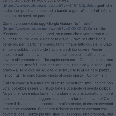
(
https://www.youtube.com/watch?v=k84G4ODpBsE
), quelli che
andavano “predicar la pace ed a bandir la guerra”, quelli di “né dio,
né stato, né servi, né padroni”.
Come avrebbe votato oggi Giorgio Gaber? Ne “Il voto”
(
https://www.youtube.com/watch?v=X-QXXOiUVXw
) recita:
“Secondo me, se va avanti così, va a finire che a votare non ci va
più nessuno. No, dico, è una cosa grave! Grave per chi? Per la
gente no, per i partiti nemmeno, tanto rimane tutto uguale: lo Stato
è lì bello solido… d’altronde il voto è un diritto-dovere. Anche
questa è bella: che sia un diritto lo abbiamo capito tutti; che sia un
dovere ultimamente non l’ha capito nessuno… Che mestiere strano
quello del politico: è l’unico mestiere in cui uno dice – Io sono il più
bravo – E se lo dice da sé, e te lo scrive, e te lo grida nelle piazze,
nei comizi – Io sono l’uomo giusto al posto giusto – Complimenti!
E allora come si fa a tacciare di sterile menefreghismo uno che non
vota: potrebbe essere un rifiuto forte e cosciente di questa politica!
No perché non è mica facile non andare a votare, soprattutto non è
bello farlo così a cuor leggero, o addirittura farsene un vanto! C’è
dentro il disagio di non appartenere più a niente, di essere diventati
totalmente impotenti. C’è dentro il dolore di essere diventati così
poveri di ideali, senza più uno slancio, un sogno, una proposta, una