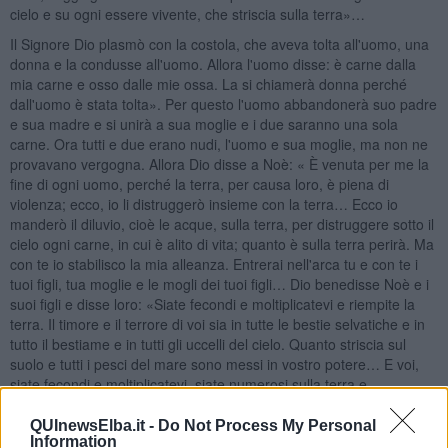
cielo e su ogni essere vivente, che striscia sulla terra»…
Il Signore Dio plasmò con la costola, che aveva tolta all'uomo, una
donna e la condusse all'uomo. Allora l'uomo disse: è carne dalla
mia carne e osso dalle mie ossa. La si chiamerà donna perché
dall'uomo è stata tolta». Per questo l'uomo abbandonerà suo padre
e sua madre e si unirà a sua moglie e i due saranno una sola
carne. Ora tutti e due erano nudi, l'uomo e sua moglie, ma non ne
provavano vergogna. Allora Dio disse a Noè: « È venuta per me la
fine di ogni uomo, perché la terra, per causa loro, è piena di
violenza; ecco, io li distruggerò insieme con la terra… Ecco io
manderò il diluvio, cioè le acque, sulla terra, per distruggere sotto il
cielo ogni carne, in cui è alito di vita; quanto è sulla terra perirà. Ma
con te io stabilisco la mia alleanza. Entrerai nell'arca tu e con te i
tuoi figli, tua moglie e le mogli dei tuoi figli… Dio benedisse Noè e i
suoi figli e disse loro: «Siate fecondi e moltiplicatevi e riempite la
terra. Il timore e il terrore di voi sia in tutte le bestie selvatiche e in
tutto il bestiame e in tutti gli uccelli del cielo. Quanto striscia sul
suolo e tutti i pesci del mare sono messi in vostro potere… E voi,
siate fecondi e moltiplicatevi, siate numerosi sulla terra e
dominatela». Dio disse a Noè e ai sui figli con lui: «Quanto a me,
ecco io stabilisco la mia alleanza coni vostri discendenti dopo di
QUInewsElba.it -
Do Not Process My Personal
Information
voi.. Io stabilisco la mia alleanza con voi: non sarà più distrutto