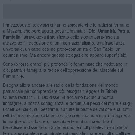
I “mezzobusto” televisivi ci hanno spiegato che le radici si fermano
a Mazzini, che però aggiungeva “Umanità”:
“Dio, Umanità, Patria,
Famiglia”
stravolgeva il significato dello slogan para-fascista
attraverso l’introduzione di un internazionalismo, una fratellanza
universale, un cattolicesimo proto-comunista di San Paolo, un
ecumenismo. Ma ancora questa spiegazione appare superficiale.
Sono (o forse erano) più profonde le femministe che vedevano in
dio, patria e famiglia la radice dell’oppressione del Maschile sul
Femminile.
Bisogna allora andare alle radici della fondazione del mondo
patriarcale per comprendere ciò, bisogna rileggere la Bibbia.
Questa recita: “… E Dio disse: «Facciamo l'uomo a nostra
immagine, a nostra somiglianza, e domini sui pesci del mare e sugli
uccelli del cielo, sul bestiame, su tutte le bestie selvatiche e su tutti i
rettili che strisciano sulla terra». Dio creò l'uomo a sua immagine; a
immagine di Dio lo creò; maschio e femmina li creò. Dio li
benedisse e disse loro: «Siate fecondi e moltiplicatevi, riempite la
terra; soggiogatela e dominate sui pesci del mare e sugli uccelli del