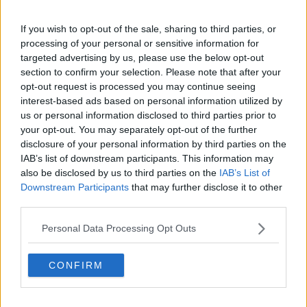
nessun vivente dalle acque del diluvio, né più il diluvio devasterà la
terra». I figli di Noè che uscirono dall'arca furono Sem, Cam e
If you wish to opt-out of the sale, sharing to third parties, or
Iafet… Ora Noè, coltivatore della terra, cominciò a piantare una
processing of your personal or sensitive information for
vigna. Avendo bevuto il vino, si ubriacò e giacque scoperto
targeted advertising by us, please use the below opt-out
all'interno della sua tenda. Cam, vide il padre scoperto e raccontò
section to confirm your selection. Please note that after your
la cosa ai due fratelli che stavano fuori. Allora Sem e Iafet presero il
opt-out request is processed you may continue seeing
mantello, se lo misero tutti e due sulle spalle e, camminando a
interest-based ads based on personal information utilized by
ritroso, coprirono il padre scoperto; avendo rivolto la faccia indietro,
us or personal information disclosed to third parties prior to
non videro il padre scoperto. Quando Noè si fu risvegliato
your opt-out. You may separately opt-out of the further
dall'ebbrezza, seppe quanto gli aveva fatto il figlio minore;
disclosure of your personal information by third parties on the
allora disse: «Sia maledetto Cam! Schiavo degli schiavi sarà per i
IAB’s list of downstream participants. This information may
suoi fratelli!».
also be disclosed by us to third parties on the
IAB’s List of
La rilettura della
Bibbia
apre la mente a comprendere che con le
Downstream Participants
that may further disclose it to other
religioni patriarcali nascono (1) l’antropocentrismo, (2) lo
third parties.
sfruttamento della Terra e degli altri Esseri viventi in Terra, (3) la
proliferazione incontrollata dell’uomo, (4) la soggezione della
Personal Data Processing Opt Outs
donna, che non è nominata da Dio, ma da Adamo (la nominazione
dà il potere sulle cose), (5) il patto tra Dio e il Maschio di turno, con
i padri della Patria (Noè, ma poi Abramo, Mosé etc), (6) la centralità
CONFIRM
delle Famiglie come origine dei clan, che popolavano l’etnia
ebraica, (7) la falsa promessa che non ci sarebbe stato alcun
nuovo “diluvio”, mentre il riscaldamento globale è già un nuovo