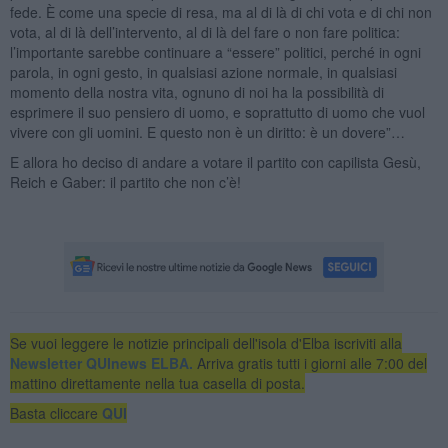
fede. È come una specie di resa, ma al di là di chi vota e di chi non
vota, al di là dell’intervento, al di là del fare o non fare politica:
l’importante sarebbe continuare a “essere” politici, perché in ogni
parola, in ogni gesto, in qualsiasi azione normale, in qualsiasi
momento della nostra vita, ognuno di noi ha la possibilità di
esprimere il suo pensiero di uomo, e soprattutto di uomo che vuol
vivere con gli uomini. E questo non è un diritto: è un dovere”…
E allora ho deciso di andare a votare il partito con capilista Gesù,
Reich e Gaber: il partito che non c’è!
Se vuoi leggere le notizie principali dell'isola d'Elba iscriviti alla
Newsletter QUInews ELBA.
Arriva gratis tutti i giorni alle 7:00 del
mattino direttamente nella tua casella di posta.
Basta cliccare
QUI