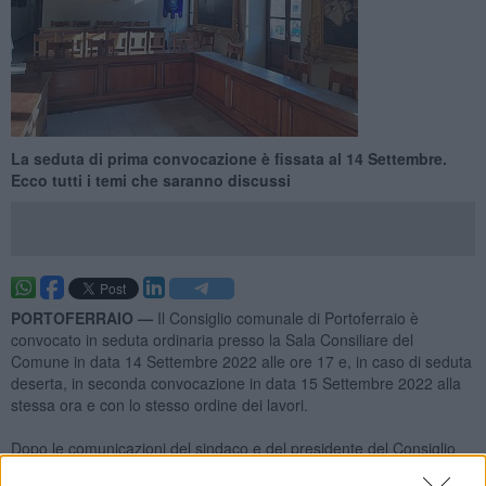
La seduta di prima convocazione è fissata al 14 Settembre.
Ecco tutti i temi che saranno discussi
PORTOFERRAIO —
Il Consiglio comunale di Portoferraio è
convocato in seduta ordinaria presso la Sala Consiliare del
Comune in data 14 Settembre 2022 alle ore 17 e, in caso di seduta
deserta, in seconda convocazione in data 15 Settembre 2022 alla
stessa ora e con lo stesso ordine dei lavori.
Dopo le comunicazioni del sindaco e del presidente del Consiglio
comunale si procederà all'approvazione verbale della seduta