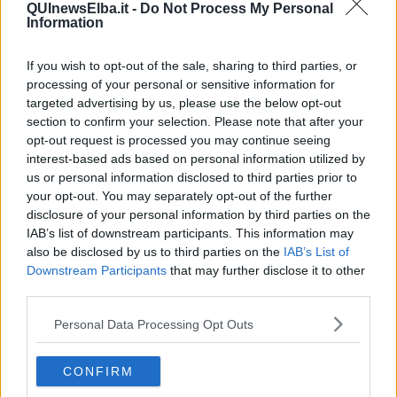
precedente e alla cmunicazione di prelevamento dal fondo di
QUInewsElba.it -
Do Not Process My Personal
riserva (Art. 19 del Regolamento di Contabilità - Delibera G.C.
Information
n.133 del 03.08.2022).
È prevista poi l'approvazione del Piano delle alienazioni e
If you wish to opt-out of the sale, sharing to third parties, or
valorizzazioni Immobiliari triennio 2021-2024; Decreto Legislativo n.
processing of your personal or sensitive information for
50 del 18.04.2016 Art. 21 e l'approvazione del Programma
targeted advertising by us, please use the below opt-out
triennale 2022-2024 e annuale 2022 delle opere pubbliche e quella
section to confirm your selection. Please note that after your
del Programma biennale degli acquisti di beni e servizi 2021-2022
opt-out request is processed you may continue seeing
e dell’elenco annuale 2021, ai sensi dell’Art. 21 del D. Lgs. n.
interest-based ads based on personal information utilized by
50/2016.
us or personal information disclosed to third parties prior to
your opt-out. You may separately opt-out of the further
disclosure of your personal information by third parties on the
IAB’s list of downstream participants. This information may
also be disclosed by us to third parties on the
IAB’s List of
Fra i provvedimenti c'è anche l'approvazione della Verifica della
Downstream Participants
that may further disclose it to other
quantità e qualità aree e fabbricati da destinare a residenza, attività
third parties.
produttive e terziarie ai sensi dell’art.14 della Legge 131/83;
l'approvazione del Documento Unico di Programmazione 2022-
Personal Data Processing Opt Outs
2024 e l'approvazione del Bilancio di Previsione 2022–2024 e
relativi allegati.
CONFIRM