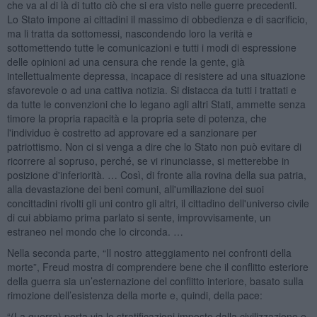
che va al di là di tutto ciò che si era visto nelle guerre precedenti.
Lo Stato impone ai cittadini il massimo di obbedienza e di sacrificio,
ma li tratta da sottomessi, nascondendo loro la verità e
sottomettendo tutte le comunicazioni e tutti i modi di espressione
delle opinioni ad una censura che rende la gente, già
intellettualmente depressa, incapace di resistere ad una situazione
sfavorevole o ad una cattiva notizia. Si distacca da tutti i trattati e
da tutte le convenzioni che lo legano agli altri Stati, ammette senza
timore la propria rapacità e la propria sete di potenza, che
l'individuo è costretto ad approvare ed a sanzionare per
patriottismo. Non ci si venga a dire che lo Stato non può evitare di
ricorrere al sopruso, perché, se vi rinunciasse, si metterebbe in
posizione d'inferiorità. … Così, di fronte alla rovina della sua patria,
alla devastazione dei beni comuni, all'umiliazione dei suoi
concittadini rivolti gli uni contro gli altri, il cittadino dell'universo civile
di cui abbiamo prima parlato si sente, improvvisamente, un
estraneo nel mondo che lo circonda. …
Nella seconda parte, “Il nostro atteggiamento nei confronti della
morte”, Freud mostra di comprendere bene che il conflitto esteriore
della guerra sia un’esternazione del conflitto interiore, basato sulla
rimozione dell’esistenza della morte e, quindi, della pace:
“(La guerra) porta via le stratificazioni imposte dalla civilizzazione e