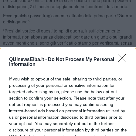
Le “Considerazioni…” del 1915 si articolano in due parti: 1) Guerra
e disinganno, 2) Il nostro atteggiamento nei confronti della morte.
Ecco qualche passo tragicamente attuale della prima parte “Guerra
e disinganno”:
“Presi dal vortice di questi tempi di guerra, insufficientemente
informati, non abbastanza distaccati per dare un giudizio sui grandi
avvenimenti che si sono già verificati o stanno per verificarsi, senza
possibilità di sfuggire all'avvenire che ci si prepara, noi non siamo in
grado di comprendere l’esatto significato delle impressioni che ci
QUInewsElba.it -
Do Not Process My Personal
assalgono, di renderci conto del valore dei giudizi che formuliamo.
Information
Ci sembra che mai un avvenimento abbia distrutto un patrimonio
tanto prezioso, comune all’umanità, abbia provocato un tale
perturbamento nelle intelligenze più lucide, abbia così
If you wish to opt-out of the sale, sharing to third parties, or
profondamente svilito quanto vi era di più alto. Perfino la scienza ha
processing of your personal or sensitive information for
perduto la sua serena imparzialità; gli scienziati, esasperati, le
targeted advertising by us, please use the below opt-out
forniscono armi per poter contribuire, da parte loro, ad abbattere il
section to confirm your selection. Please note that after your
nemico. L’antropologo cerca di dimostrare che l'avversario
opt-out request is processed you may continue seeing
appartiene ad una razza inferiore e degenerata; lo psichiatra
interest-based ads based on personal information utilized by
scopre nello stesso perturbamenti psichici ed intellettuali. Ma
us or personal information disclosed to third parties prior to
probabilmente noi subiamo con troppa intensità gli effetti di quanto
your opt-out. You may separately opt-out of the further
di male vi è nel nostro tempo, il che ci priva di ogni diritto di stabilire
disclosure of your personal information by third parties on the
un confronto con altre epoche che non abbiamo vissute e la cui