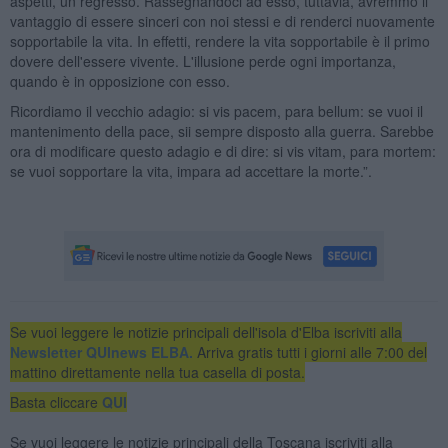
aspetti, un regresso. Rassegnandoci ad esso, tuttavia, avremmo il
vantaggio di essere sinceri con noi stessi e di renderci nuovamente
sopportabile la vita. In effetti, rendere la vita sopportabile è il primo
dovere dell'essere vivente. L'illusione perde ogni importanza,
quando è in opposizione con esso.
Ricordiamo il vecchio adagio: si vis pacem, para bellum: se vuoi il
mantenimento della pace, sii sempre disposto alla guerra. Sarebbe
ora di modificare questo adagio e di dire: si vis vitam, para mortem:
se vuoi sopportare la vita, impara ad accettare la morte.”.
Se vuoi leggere le notizie principali dell'isola d'Elba iscriviti alla
Newsletter QUInews ELBA.
Arriva gratis tutti i giorni alle 7:00 del
mattino direttamente nella tua casella di posta.
Basta cliccare
QUI
Se vuoi leggere le notizie principali della Toscana iscriviti alla