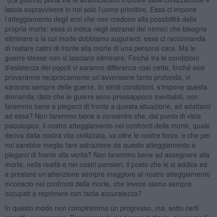
lascia sopravvivere in noi solo l'uomo primitivo. Essa ci impone
l'atteggiamento degli eroi che non credono alla possibilità della
propria morte; essa ci indica negli estranei dei nemici che bisogna
eliminare o la cui morte dobbiamo augurarci; essa ci raccomanda
di restare calmi di fronte alla morte di una persona cara. Ma le
guerre stesse non si lasciano eliminare. Finché tra le condizioni
d'esistenza dei popoli vi saranno differenze così nette, finché essi
proveranno reciprocamente un'avversione tanto profonda, vi
saranno sempre delle guerre. In simili condizioni, s'impone questa
domanda: dato che le guerre sono pressappoco inevitabili, non
faremmo bene a piegarci di fronte a questa situazione, ad adattarci
ad essa? Non faremmo bene a convenire che, dal punto di vista
psicologico, il nostro atteggiamento nei confronti della morte, quale
deriva dalla nostra vita civilizzata, va oltre le nostre forze, e che per
noi sarebbe meglio fare astrazione da questo atteggiamento e
piegarci di fronte alla verità? Non faremmo bene ad assegnare alla
morte, nella realtà e nei nostri pensieri, il posto che le si addice ed
a prestare un'attenzione sempre maggiore al nostro atteggiamento
inconscio nei confronti della morte, che invece siamo sempre
occupati a reprimere con tanta accuratezza?
In questo modo non compiremmo un progresso, ma, sotto certi