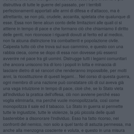
distruttiva di tutte le guerre del passato, per i terribili
perfezionamenti apportati alle armi di difesa e d'attacco, ma è
altrettanto, se non più, crudele, accanita, spietata che qualunque di
esse. Essa non tiene alcun conto delle limitazioni alle quali ci si
attiene in tempo di pace e che formano ciò che chiamiamo il diritto
delle genti, non riconosce i riguardi dovuti al ferito ed al medico,
non fa alcuna distinzione tra combattenti e popolazione civile.
Calpesta tutto ciò che trova sul suo cammino, e questo con una
rabbia cieca, come se dopo di essa non dovesse più esserci
avvenire né pace tra gli uomini. Distrugge tutti i legami comunitari
che ancora uniscono tra di loro i popoli in lotta e minaccia di
lasciare dietro di sé rancori che renderanno impossibile, per molti
anni, la ricostituzione di questi legami… Nel corso di questa guerra,
ogni membro di una nazione può constatare ciò di cui aveva già
una vaga intuizione in tempo di pace, cioè che, se lo Stato vieta
all'individuo la pratica dell'offesa, ciò non avviene perché esso
voglia eliminarla, ma perché vuole monopolizzarla, così come
monopolizza il sale ed il tabacco. Lo Stato in guerra si permette
tutte le ingiustizie, tutte le violenze, la più piccola delle quali
basterebbe a disonorare l'individuo. Esso ha fatto ricorso, nei
confronti del nemico, non solo a quel tanto di astuzia permessa, ma
anche alla menzogna cosciente e voluta, e questo in una misura