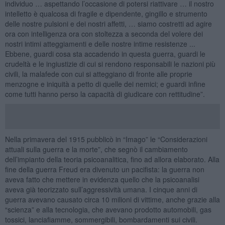
individuo … aspettando l’occasione di potersi riattivare … il nostro
intelletto è qualcosa di fragile e dipendente, gingillo e strumento
delle nostre pulsioni e dei nostri affetti, … siamo costretti ad agire
ora con intelligenza ora con stoltezza a seconda del volere dei
nostri intimi atteggiamenti e delle nostre intime resistenze ...
Ebbene, guardi cosa sta accadendo in questa guerra, guardi le
crudeltà e le ingiustizie di cui si rendono responsabili le nazioni più
civili, la malafede con cui si atteggiano di fronte alle proprie
menzogne e iniquità a petto di quelle dei nemici; e guardi infine
come tutti hanno perso la capacità di giudicare con rettitudine”.
Nella primavera del 1915 pubblicò in “Imago” le “Considerazioni
attuali sulla guerra e la morte”, che segnò il cambiamento
dell’impianto della teoria psicoanalitica, fino ad allora elaborato. Alla
fine della guerra Freud era divenuto un pacifista: la guerra non
aveva fatto che mettere in evidenza quello che la psicoanalisi
aveva già teorizzato sull’aggressività umana. I cinque anni di
guerra avevano causato circa 10 milioni di vittime, anche grazie alla
“scienza” e alla tecnologia, che avevano prodotto automobili, gas
tossici, lanciafiamme, sommergibili, bombardamenti sui civili.