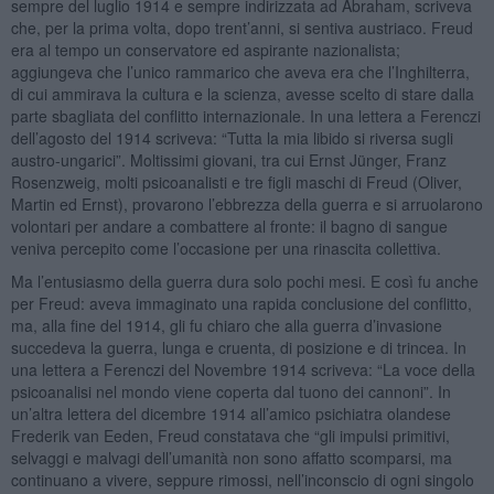
sempre del luglio 1914 e sempre indirizzata ad Abraham, scriveva
che, per la prima volta, dopo trent’anni, si sentiva austriaco. Freud
era al tempo un conservatore ed aspirante nazionalista;
aggiungeva che l’unico rammarico che aveva era che l’Inghilterra,
di cui ammirava la cultura e la scienza, avesse scelto di stare dalla
parte sbagliata del conflitto internazionale. In una lettera a Ferenczi
dell’agosto del 1914 scriveva: “Tutta la mia libido si riversa sugli
austro-ungarici”. Moltissimi giovani, tra cui Ernst Jünger, Franz
Rosenzweig, molti psicoanalisti e tre figli maschi di Freud (Oliver,
Martin ed Ernst), provarono l’ebbrezza della guerra e si arruolarono
volontari per andare a combattere al fronte: il bagno di sangue
veniva percepito come l’occasione per una rinascita collettiva.
Ma l’entusiasmo della guerra dura solo pochi mesi. E così fu anche
per Freud: aveva immaginato una rapida conclusione del conflitto,
ma, alla fine del 1914, gli fu chiaro che alla guerra d’invasione
succedeva la guerra, lunga e cruenta, di posizione e di trincea. In
una lettera a Ferenczi del Novembre 1914 scriveva: “La voce della
psicoanalisi nel mondo viene coperta dal tuono dei cannoni”. In
un’altra lettera del dicembre 1914 all’amico psichiatra olandese
Frederik van Eeden, Freud constatava che “gli impulsi primitivi,
selvaggi e malvagi dell’umanità non sono affatto scomparsi, ma
continuano a vivere, seppure rimossi, nell’inconscio di ogni singolo