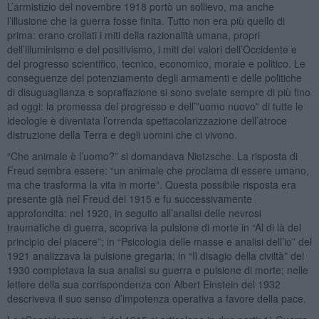
L’armistizio del novembre 1918 portò un sollievo, ma anche
l’illusione che la guerra fosse finita. Tutto non era più quello di
prima: erano crollati i miti della razionalità umana, propri
dell’illuminismo e del positivismo, i miti dei valori dell’Occidente e
del progresso scientifico, tecnico, economico, morale e politico. Le
conseguenze del potenziamento degli armamenti e delle politiche
di disuguaglianza e sopraffazione si sono svelate sempre di più fino
ad oggi: la promessa del progresso e dell’”uomo nuovo” di tutte le
ideologie è diventata l’orrenda spettacolarizzazione dell’atroce
distruzione della Terra e degli uomini che ci vivono.
“Che animale è l’uomo?” si domandava Nietzsche. La risposta di
Freud sembra essere: “un animale che proclama di essere umano,
ma che trasforma la vita in morte”. Questa possibile risposta era
presente già nel Freud del 1915 e fu successivamente
approfondita: nel 1920, in seguito all’analisi delle nevrosi
traumatiche di guerra, scopriva la pulsione di morte in “Al di là del
principio del piacere”; in “Psicologia delle masse e analisi dell’io” del
1921 analizzava la pulsione gregaria; in “Il disagio della civiltà” del
1930 completava la sua analisi su guerra e pulsione di morte; nelle
lettere della sua corrispondenza con Albert Einstein del 1932
descriveva il suo senso d’impotenza operativa a favore della pace.