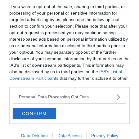
contenitori, in un Comune che pure prevede nel suo territorio la
If you wish to opt-out of the sale, sharing to third parties, or
raccolta porta a porta", prosegue Legambiente.
processing of your personal or sensitive information for
targeted advertising by us, please use the below opt-out
"E’ chiaro che una situazione di questo tipo non può essere
section to confirm your selection. Please note that after your
ulteriormente tollerata. Invitiamo tutti, a partire da chi usufruisce di
opt-out request is processed you may continue seeing
quell’area di raccolta multipla, a rispettare le regole ed Esa e
interest-based ads based on personal information utilized by
Comune di Capoliveri a intervenire per riportare a normalità una
us or personal information disclosed to third parties prior to
situazione che normale non sembra", conclude l'associazione.
your opt-out. You may separately opt-out of the further
disclosure of your personal information by third parties on the
IAB’s list of downstream participants. This information may
also be disclosed by us to third parties on the
IAB’s List of
Downstream Participants
that may further disclose it to other
third parties.
Personal Data Processing Opt Outs
CONFIRM
Data Deletion
Data Access
Privacy Policy