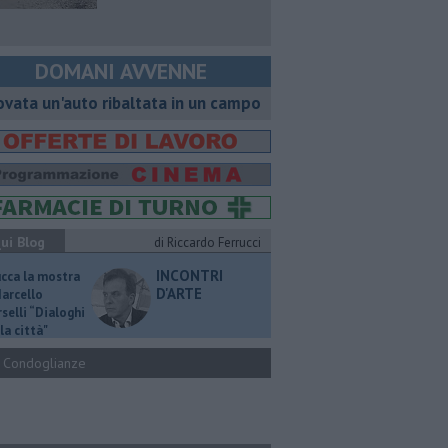
DOMANI AVVENNE
ovata un'auto ribaltata in un campo
ui Blog
di Riccardo Ferrucci
INCONTRI
ucca la mostra
D'ARTE
Marcello
selli “Dialoghi
la città"
Condoglianze