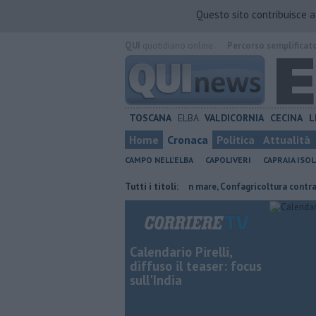
Questo sito contribuisce 
QUI
quotidiano online.
Percorso semplificat
TOSCANA
ELBA
VALDICORNIA
CECINA
L
Home
Cronaca
Politica
Attualità
CAMPO NELL'ELBA
CAPOLIVERI
CAPRAIA ISOL
ordi, Expo e sogni
Parco eolico in mare, Confagricoltura contraria
Tutti i titoli:
Calendario Pirelli,
diffuso il teaser: focus
sull'India