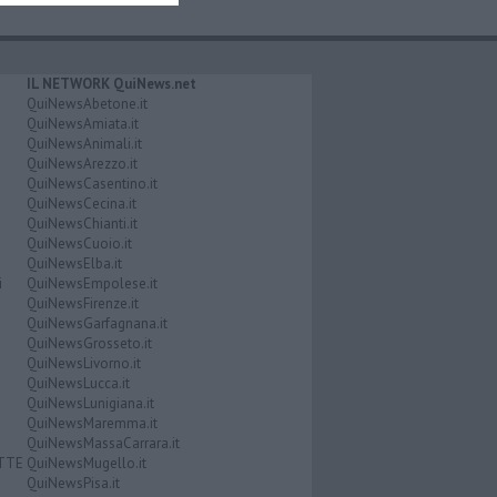
IL NETWORK QuiNews.net
QuiNewsAbetone.it
QuiNewsAmiata.it
QuiNewsAnimali.it
QuiNewsArezzo.it
QuiNewsCasentino.it
QuiNewsCecina.it
QuiNewsChianti.it
QuiNewsCuoio.it
QuiNewsElba.it
i
QuiNewsEmpolese.it
QuiNewsFirenze.it
QuiNewsGarfagnana.it
QuiNewsGrosseto.it
QuiNewsLivorno.it
QuiNewsLucca.it
QuiNewsLunigiana.it
QuiNewsMaremma.it
QuiNewsMassaCarrara.it
ATTE
QuiNewsMugello.it
QuiNewsPisa.it