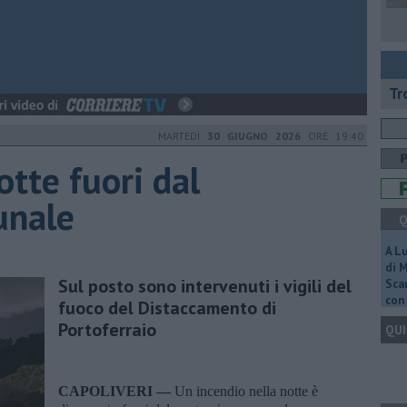
Tr
MARTEDÌ
30 GIUGNO 2026
ORE 19:40
otte fuori dal
unale
Q
A L
di 
Sul posto sono intervenuti i vigili del
Scar
con 
fuoco del Distaccamento di
Portoferraio
QUI
CAPOLIVERI —
Un incendio nella notte è