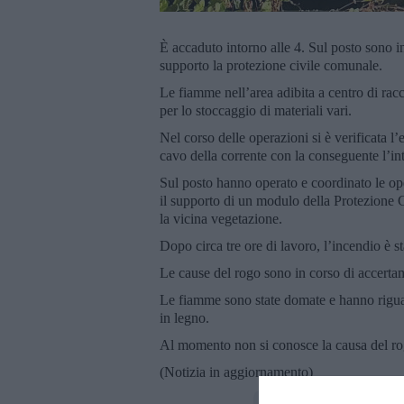
È accaduto intorno alle 4. Sul posto sono in
supporto la protezione civile comunale.
Le fiamme nell’area adibita a centro di racco
per lo stoccaggio di materiali vari.
Nel corso delle operazioni si è verificata l
cavo della corrente con la conseguente l’int
Sul posto hanno operato e coordinato le ope
il supporto di un modulo della Protezione 
la vicina vegetazione.
Dopo circa tre ore di lavoro, l’incendio è st
Le cause del rogo sono in corso di accertam
Le fiamme sono state domate e hanno riguard
in legno.
Al momento non si conosce la causa del ro
(Notizia in aggiornamento)