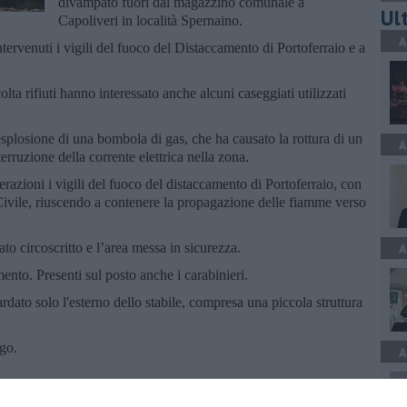
divampato fuori dal magazzino comunale a
Ult
Capoliveri in località Spernaino.
A
tervenuti i vigili del fuoco del Distaccamento di Portoferraio e a
lta rifiuti hanno interessato anche alcuni caseggiati utilizzati
’esplosione di una bombola di gas, che ha causato la rottura di un
A
erruzione della corrente elettrica nella zona.
razioni i vigili del fuoco del distaccamento di Portoferraio, con
Civile, riuscendo a contenere la propagazione delle fiamme verso
ato circoscritto e l’area messa in sicurezza.
A
ento. Presenti sul posto anche i carabinieri.
ato solo l'esterno dello stabile, compresa una piccola struttura
go.
A