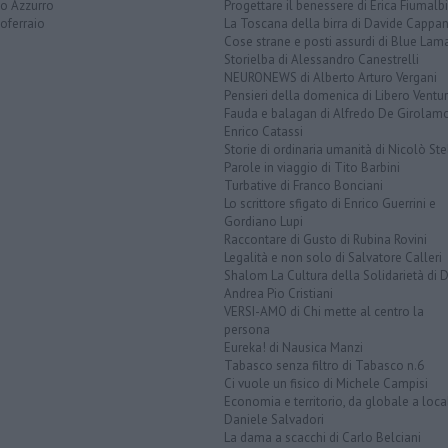
to Azzurro
Progettare il benessere di Erica Fiumalbi
oferraio
La Toscana della birra di Davide Cappan
Cose strane e posti assurdi di Blue Lam
Storielba di Alessandro Canestrelli
NEURONEWS di Alberto Arturo Vergani
Pensieri della domenica di Libero Ventur
Fauda e balagan di Alfredo De Girolam
Enrico Catassi
Storie di ordinaria umanità di Nicolò Ste
Parole in viaggio di Tito Barbini
Turbative di Franco Bonciani
Lo scrittore sfigato di Enrico Guerrini e
Gordiano Lupi
Raccontare di Gusto di Rubina Rovini
Legalità e non solo di Salvatore Calleri
Shalom La Cultura della Solidarietà di 
Andrea Pio Cristiani
VERSI-AMO di Chi mette al centro la
persona
Eureka! di Nausica Manzi
Tabasco senza filtro di Tabasco n.6
Ci vuole un fisico di Michele Campisi
Economia e territorio, da globale a loca
Daniele Salvadori
La dama a scacchi di Carlo Belciani