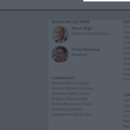
REDAZIONE QUI NEWS
CAT
Cro
Marco Migli
Poli
Direttore Responsabile
Attu
Eco
Cult
Pietro Mattonai
Spo
Redattore
Spet
Inte
Opi
Imp
Collaboratori
Pro
Marcella Bitozzi, Sergio
Braccini, Michele Bufalino,
Valentina Caffieri, Linda
CO
Giuliani, Dina Laurenzi,
Cam
Monica Nocciolini, Paolo
Capo
Nocentini, Gabriele
Capr
Santarnecchi, Paola Silvi.
Isol
Mar
Mar