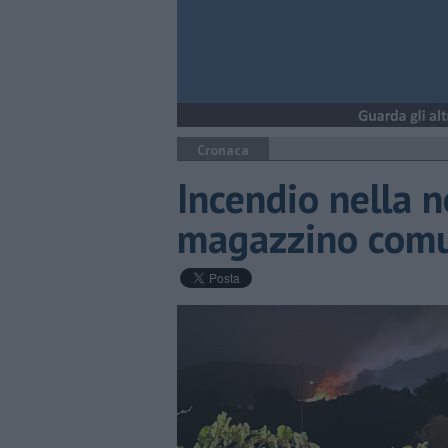
Cronaca
Incendio nella n
magazzino com