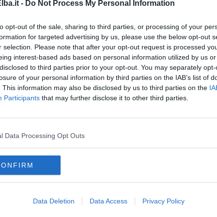
ba.it -
Do Not Process My Personal Information
to opt-out of the sale, sharing to third parties, or processing of your per
formation for targeted advertising by us, please use the below opt-out s
la d'Elba iscriviti alla
Newsletter QUInews ELBA.
Arriva
r selection. Please note that after your opt-out request is processed y
ettamente nella tua casella di posta.
eing interest-based ads based on personal information utilized by us or
disclosed to third parties prior to your opt-out. You may separately opt-
losure of your personal information by third parties on the IAB’s list of
. This information may also be disclosed by us to third parties on the
IA
oscana iscriviti alla
Newsletter QUInews - ToscanaMedia.
Participants
that may further disclose it to other third parties.
amente nella tua casella di posta.
l Data Processing Opt Outs
idrico
chivo
CONFIRM
nunciato
e
Data Deletion
Data Access
Privacy Policy