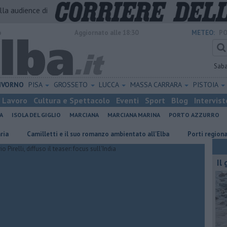
alla audience di
o
Aggiornato alle 18:30
METEO:
PO
Sab
IVORNO
PISA
GROSSETO
LUCCA
MASSA CARRARA
PISTOIA
Lavoro
Cultura e Spettacolo
Eventi
Sport
Blog
Intervist
A
ISOLA DEL GIGLIO
MARCIANA
MARCIANA MARINA
PORTO AZZURRO
Camilletti e il suo romanzo ambientato all'Elba
Porti regionali, piano
Il