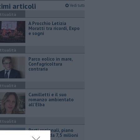
imi articoli
Vedi tutti
ttualità
A Procchio Letizia
Moratti tra ricordi, Expo
e sogni
ttualità
Parco eolico in mare,
Confagricoltura
contraria
ttualità
Camilletti e il suo
romanzo ambientato
all'Elba
ttualità
Porti regionali, piano
triennale da 7,5 milioni