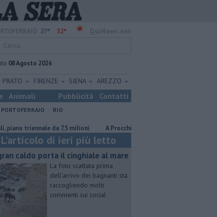
27°
32°
RTOFERRAIO
QuiNews.net
ato
08 Agosto 2026
PRATO
FIRENZE
SIENA
AREZZO
e
Animali
Pubblicità
Contatti
PORTOFERRAIO
RIO
 triennale da 7,5 milioni
A Procchio Letizia Moratti tra ricordi, Expo e 
L'articolo di ieri più letto
 gran caldo porta il cinghiale al mare
La foto scattata prima
dell'arrivo dei bagnanti sta
raccogliendo molti
commenti sui social