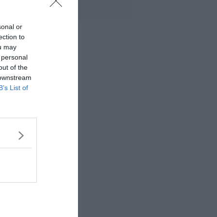
sonal or
ection to
ou may
 personal
out of the
 downstream
B’s List of