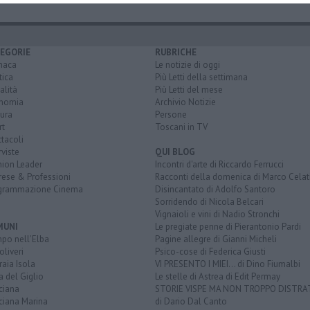
EGORIE
RUBRICHE
naca
Le notizie di oggi
tica
Più Letti della settimana
alità
Più Letti del mese
nomia
Archivio Notizie
ura
Persone
rt
Toscani in TV
tacoli
rviste
QUI BLOG
nion Leader
Incontri d'arte di Riccardo Ferrucci
rese & Professioni
Racconti della domenica di Marco Celat
grammazione Cinema
Disincantato di Adolfo Santoro
Sorridendo di Nicola Belcari
Vignaioli e vini di Nadio Stronchi
MUNI
Le pregiate penne di Pierantonio Pardi
po nell'Elba
Pagine allegre di Gianni Micheli
liveri
Psico-cose di Federica Giusti
aia Isola
VI PRESENTO I MIEI... di Dino Fiumalbi
a del Giglio
Le stelle di Astrea di Edit Permay
ciana
STORIE VISPE MA NON TROPPO DISTR
ciana Marina
di Dario Dal Canto