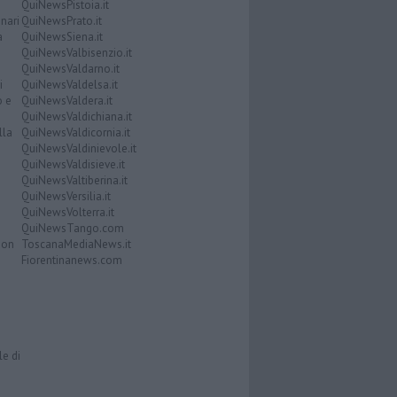
QuiNewsPistoia.it
nari
QuiNewsPrato.it
a
QuiNewsSiena.it
QuiNewsValbisenzio.it
QuiNewsValdarno.it
i
QuiNewsValdelsa.it
o e
QuiNewsValdera.it
QuiNewsValdichiana.it
lla
QuiNewsValdicornia.it
QuiNewsValdinievole.it
QuiNewsValdisieve.it
QuiNewsValtiberina.it
QuiNewsVersilia.it
QuiNewsVolterra.it
QuiNewsTango.com
Don
ToscanaMediaNews.it
Fiorentinanews.com
le di