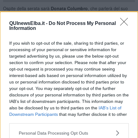
Ospite della serata sarà
Donata Columbro
, che parlerà del suo
“
Perché contare i femminicidi è un atto politico
”, edito da Feltrinelli
nel 2025.
QUInewsElba.it -
Do Not Process My Personal
Information
Columbro è giornalista, formatrice, divulgatrice, speaker, docente
universitaria. Tiene un corso presso la Scuola Holden e una
newsletter settimanale su dati, algoritmi contemporanei e
If you wish to opt-out of the sale, sharing to third parties, or
femminismo. Tra le sue pubblicazioni: “Ti spiego il dato” (Quinto
processing of your personal or sensitive information for
Quarto Edizioni 2021); “Dentro l’algoritmo. Le formule che regolano
targeted advertising by us, please use the below opt-out
il nostro tempo” (effequ 2022); “Quando i dati discriminano. Bias e
section to confirm your selection. Please note that after your
pregiudizi in grafici, statistiche e algoritmi” (Il Margine 2024).
opt-out request is processed you may continue seeing
"In un’epoca come l’attuale, dove impera il regno della quantità, la
interest-based ads based on personal information utilized by
realtà è descritta, compresa, creata, e da sempre più persone
us or personal information disclosed to third parties prior to
anche vissuta attraverso dati, calcoli, sistemi. - spiegano gli
your opt-out. You may separately opt-out of the further
organizzatori dell'evento - La realtà delle cose non è quindi soltanto
disclosure of your personal information by third parties on the
manipolabile, ma anche e soprattutto fortemente limitata. Il campo
IAB’s list of downstream participants. This information may
d’esistenza umano, a livello sociale e collettivo, mentre sogna
also be disclosed by us to third parties on the
IAB’s List of
scenari d’evoluzione e crescita infinita, si va fortemente
Downstream Participants
that may further disclose it to other
restringendo, diminuendo. Non essere presenti in una o più banche
third parties.
dati, motori di ricerca, archivi et similia vale quasi non esistere.
'Tenere traccia di ciò che non viene registrato è fondamentale', si
Personal Data Processing Opt Outs
scrive nel libro, 'perché se qualcosa non fa parte della narrazione