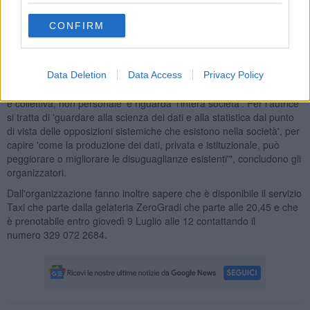
dominante rischia di scomparire'. Nello specifico, si parla di
violenza sulle donne, ma il ragionamento è applicabile a qualunque
CONFIRM
altro argomento suscettibile d’analisi e interpretazione statistica".
"Donata Columbro legge la questione soprattutto dal punto di vista
politico, come si evince già dal titolo, perché 'la scienza dei dati e la
Data Deletion
Data Access
Privacy Policy
statistica non sono pratiche neutrali' e 'la dimensione di ogni evento
è collettiva, non personale' e riguarda 'l’intera società'. Per l’autrice
si tratta di 'guardare alla scienza dei dati e alla statistica dal punto
di vista delle opposizioni sistemiche che esistono nella società', per
capire 'come la produzione dei dati, privata e istituzionale, può
peggiorare o migliorare le disuguaglianze esistenti'", concludono gli
organizzatori.
Dall'organizzazione fanno inoltre sapere che è disponibile il servizio
Taxi che parte dalla gelateria ZeroGradi che parte alle 20,45 e che
è prenotabile entro giovedì 9 Luglio alle 12 contattando il
numero 329 072 2684.