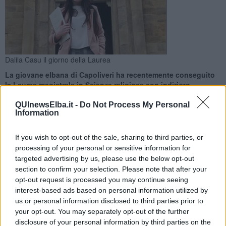
Dalila Casu il giorno della Laurea
La giovane elbana di Capoliveri ha recentemente conseguito
la Laurea magistrale in Scienze religiose con indirizzo
pedagogico-didattico
QUInewsElba.it -
Do Not Process My Personal
Information
If you wish to opt-out of the sale, sharing to third parties, or
processing of your personal or sensitive information for
CAPOLIVERI —
Dalila Casu
, giovane di Capoliveri, ha conseguito
targeted advertising by us, please use the below opt-out
la Laurea magistrale in Scienze religiose presso l'Istituto superiore
section to confirm your selection. Please note that after your
di Scienze religiose della Toscana "Santa Caterina da Siena".
opt-out request is processed you may continue seeing
interest-based ads based on personal information utilized by
"Dalla cultura dello scarto alla cultura delle cura. Una
us or personal information disclosed to third parties prior to
riflessione a partire dalla
Laudato Sì
di Papa Francesco
" è
your opt-out. You may separately opt-out of the further
stato l'argomento della tesi di Laurea, discussa il 19 Febbraio 2019
disclosure of your personal information by third parties on the
da Dalila Casu, che ha avuto come relatrice la professoressa Anna