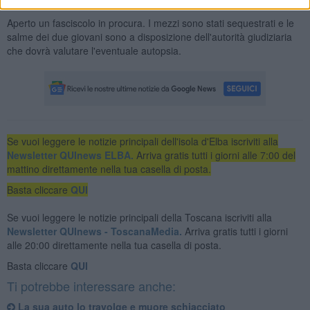
dell'incidente.
Aperto un fasciscolo in procura. I mezzi sono stati sequestrati e le
salme dei due giovani sono a disposizione dell'autorità giudiziaria
che dovrà valutare l'eventuale autopsia.
Se vuoi leggere le notizie principali dell'isola d'Elba iscriviti alla
Newsletter QUInews ELBA.
Arriva gratis tutti i giorni alle 7:00 del
mattino direttamente nella tua casella di posta.
Basta cliccare
QUI
Se vuoi leggere le notizie principali della Toscana iscriviti alla
Newsletter QUInews - ToscanaMedia.
Arriva gratis tutti i giorni
alle 20:00 direttamente nella tua casella di posta.
Basta cliccare
QUI
Ti potrebbe interessare anche:
La sua auto lo travolge e muore schiacciato