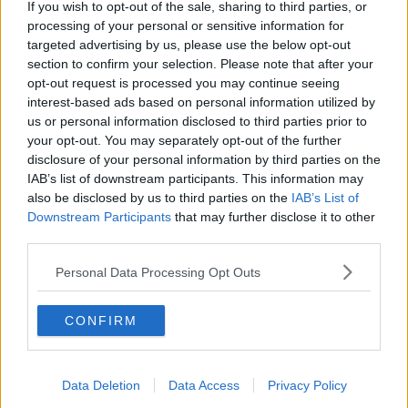
a Portoferraio dove avevano noleggiato uno scooter su cui erano a
If you wish to opt-out of the sale, sharing to third parties, or
bordo.
processing of your personal or sensitive information for
targeted advertising by us, please use the below opt-out
section to confirm your selection. Please note that after your
opt-out request is processed you may continue seeing
E proprio a bordo di quello scooter hanno impattato contro
interest-based ads based on personal information utilized by
un'auto.
Uno di loro è deceduto in seguito all'impatto, l'altro
us or personal information disclosed to third parties prior to
invece versava in gravissime condizioni ed è deceduto poco
your opt-out. You may separately opt-out of the further
dopo.
disclosure of your personal information by third parties on the
IAB’s list of downstream participants. This information may
Soccorso anche il conducente dell'auto ed un'altra persona a bordo
also be disclosed by us to third parties on the
IAB’s List of
della vettura. Sul posto sono intervenute le ambulanze della
Downstream Participants
that may further disclose it to other
Pubblica Assistenza Santissimo Sacramento di Portoferraio, della
Misericordia di Pomonte e Chiessi, l'automedica da Portoferraio. È
third parties.
stato attivato anche l'elisoccorso Pegaso
Personal Data Processing Opt Outs
Sul posto sono intervenuti anche i carabinieri e la polizia municipale
e il traffico è stato bloccato per permettere le operazioni di
soccorso.
CONFIRM
Presente sul luogo del tragico incidente anche il sindaco di Campo
nell'Elba, Davide Montauti.
Data Deletion
Data Access
Privacy Policy
I carabinieri hanno effettuato i rilievi per ricostruire la dinamica