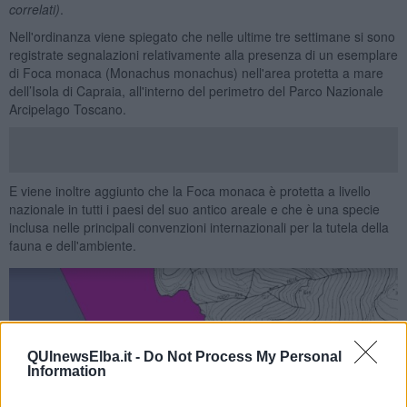
correlati)
.
Nell'ordinanza viene spiegato che nelle ultime tre settimane si sono
registrate segnalazioni relativamente alla presenza di un esemplare
di Foca monaca (Monachus monachus) nell'area protetta a mare
dell’Isola di Capraia, all'interno del perimetro del Parco Nazionale
Arcipelago Toscano.
E viene inoltre aggiunto che la Foca monaca è protetta a livello
nazionale in tutti i paesi del suo antico areale e che è una specie
inclusa nelle principali convenzioni internazionali per la tutela della
fauna e dell'ambiente.
QUInewsElba.it -
Do Not Process My Personal
Information