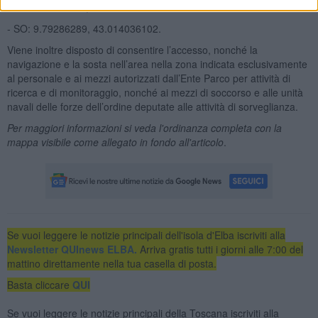
- SE: 9.79885186, 43.01427913
- SO: 9.79286289, 43.014036102.
Viene inoltre disposto di consentire l’accesso, nonché la
navigazione e la sosta nell’area nella zona indicata esclusivamente
al personale e ai mezzi autorizzati dall’Ente Parco per attività di
ricerca e di monitoraggio, nonché ai mezzi di soccorso e alle unità
navali delle forze dell’ordine deputate alle attività di sorveglianza.
Per maggiori informazioni si veda l'ordinanza completa con la
mappa visibile come allegato in fondo all'articolo
.
Se vuoi leggere le notizie principali dell'isola d'Elba iscriviti alla
Newsletter QUInews ELBA.
Arriva gratis tutti i giorni alle 7:00 del
mattino direttamente nella tua casella di posta.
Basta cliccare
QUI
Se vuoi leggere le notizie principali della Toscana iscriviti alla