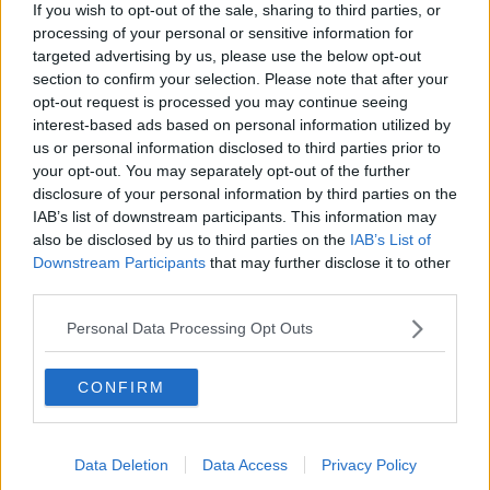
If you wish to opt-out of the sale, sharing to third parties, or
processing of your personal or sensitive information for
targeted advertising by us, please use the below opt-out
section to confirm your selection. Please note that after your
opt-out request is processed you may continue seeing
interest-based ads based on personal information utilized by
us or personal information disclosed to third parties prior to
your opt-out. You may separately opt-out of the further
La mappa con il tratto di mare interdetto
disclosure of your personal information by third parties on the
Per questi motivi
nell'ordinanza si vieta
, a partire da oggi, 24
IAB’s list of downstream participants. This information may
Giugno 2020, "l’accesso, in ogni forma e con ogni mezzo, nella
also be disclosed by us to third parties on the
IAB’s List of
zona indicata in cartografia, allegata e parte integrante del
Downstream Participants
that may further disclose it to other
presente provvedimento, ed in particolare
nel tratto di mare, già
third parties.
classificato come zona B, compreso tra Punta delle Cote a
nord e la Baia a sud di Punta delle Cote, nella costa
Personal Data Processing Opt Outs
occidentale dell’Isola di Caprai
a individuato dalle seguenti
coordinate:
CONFIRM
WGS 84 (longitude, latitude)
- NE: 9.79587505, 43.01645535
Data Deletion
Data Access
Privacy Policy
- NO: 9.79153374, 43.01606233